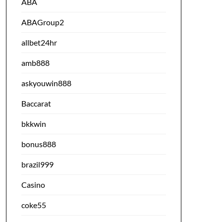
ABA
ABAGroup2
allbet24hr
amb888
askyouwin888
Baccarat
bkkwin
bonus888
brazil999
Casino
coke55