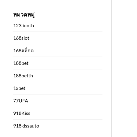
หมวดหมู่
123lionth
168slot
168สล็อต
188bet
188betth
1xbet
77UFA
918Kiss
918kissauto