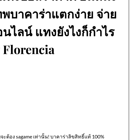
เทพบาคาร่าแตกง่าย จ่าย
อนไลน์ แทงยังไงก็กำไร
 Florencia
ต้อง sagame เท่านั้น! บาคาร่าลิขสิทธิ์แท้ 100%