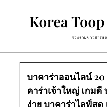
Skip
to
content
Korea Toop 
รวบรวมข่าวสารและข้
บาคาร่าออนไลน์ 20 
คาร่าเจ้าใหญ่ เกมดี
ง่าย บาคาร่าไลฟ์สด