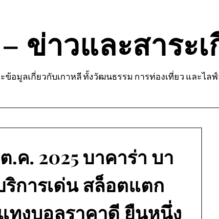
– ข่าวและสาระเกี
อมูลเกี่ยวกับเกาหลี ทั้งวัฒนธรรม การท่องเที่ยว และไลฟ์ส
ต.ค. 2025 บาคาร่า บา
 บริการเด่น สล็อตแตก
 แทงบอลราคาดี ยืนหนึ่ง