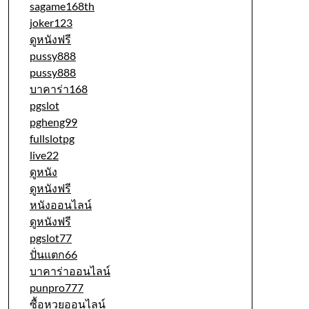
sagame168th
joker123
ดูหนังฟรี
pussy888
pussy888
บาคาร่า168
pgslot
pgheng99
fullslotpg
live22
ดูหนัง
ดูหนังฟรี
หนังออนไลน์
ดูหนังฟรี
pgslot77
ปั่นแตก66
บาคาร่าออนไลน์
punpro777
ซื้อหวยออนไลน์