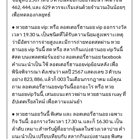
462, 444, และ 629 ควรจะเริ่มเล่นด้วยจำนวนเงินน้อยๆ
เพื่อทดลองกลยุทธ์
● หวยฮานอย vip: หรือ ลอตเตอรี่ฮานอย vip ออกรางวัล
เวลา 19.30 น. เป็นชนิดที่ได้รับความนิยมสูงเพราะเหตุ
ว่ามีอัตราการจ่ายสูงและมีการถ่ายทอดสดผ่าน หวย
ฮานอย vip วันนี้ สด หรือ สลากกินแบ่งฮานอย vipวันนี้
#สด บนแพลตฟอร์มอย่าง ลอตเตอรี่ฮานอย facebook
คำแนะนำเป็น ใช้ ลอตเตอรี่ฮานอยvipย้อนหลัง เพื่อ
พินิจพิจารณา ดังเช่นว่า ผลปี 2567 แสดงเลข 3 ตัวบน
อย่าง 823, 886, แล้วก็ 003 ในเดือนกรกฎาคม แม้คุณ
ถาม ลอตเตอรี่ฮานอยvipวันนี้ออกอะไร หรือ หวย
ฮานอยvipวันนี้, เสนอแนะตรวจผ่าน หวยฮานอย ruay ที่
อัปเดตเรียลไทม์ เพื่อความแม่นยำ
● หวยฮานอยวันนี้ พิเศษ และ ลอตเตอรี่ฮานอย เฉพาะ
กิจ วันนี้: ออกรางวัลเวลา 17.30 น. และก็ 16.30 น. เป็น
ลำดับ เหมาะสำหรับผู้ที่อยากลุ้นผลในช่วงเวลาบ่าย คำ
แนะนำเป็น เปรียบเทียบกับ สลากกินแบ่งฮานอย พิเศษ