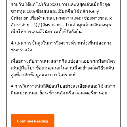
รายวัน ได้แก่ ไม่เกิน 300 บาท และหยุดเล่นเมื่อถึงจุด
ขาดทุน 10% ข้อเสนอละเอียดคือ ใช้หลัก Kelly
Criterion เพื่อคำนวณขนาดการแทง: (ช่องทางชนะ x
อัตราจ่าย – 1) / (อัตราจ่าย – 1) แล้วคูณด้วยเงินลงทุน
เพื่อให้การเล่นมีวินัยรวมทั้งจีรังยั่งยืน
4. แผนการขั้นสูงในการวิเคราะห์รวมทั้งเพิ่มช่องทาง
ชนะรางวัล
เพื่อยกระดับการเล่น สลากกินแบ่งฮานอย จากมือสมัคร
เล่นสู่มือโปร ข้อเสนอแนะในส่วนนี้จะย้ำเคล็ดวิธีระดับ
สูงที่อาศัยข้อมูลและการวิเคราะห์
● การวิเคราะห์สถิติย้อนไปอย่างละเอียดลออ: ใช้ สลาก
กินแบ่งฮานอย ย้อน ข้างหลัง หรือ ลอตเตอรี่ฮานอย
…
Continue Reading