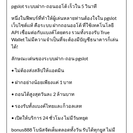
pgslot ระบบฝาก-ถอนออโต้ เร็วใน 5 วินาที
หนึ่งในฟีพบร์ที่ทำให้ผู้เล่นหลายท่านต้องใจใน pgslot
เว็บไซต์แท้ คือระบบ ฝากถอนออโต้ ที่ใช้เทคโนโลยี
API เชื่อมต่อกับแบงค์โดยตรง รวมทั้งรองรับ True
Wallet ไม่มีความจำเป็นที่จะต้องมีบัญชีธนาคารก็เล่น
ได้!
ลักษณะเด่นของระบบฝาก-ถอน pgslot
• ไม่ต้องส่งสลิปให้แอดมิน
• ฝากอย่างน้อยเพียงแค่ 1 บาท
• ถอนได้สูงสุดวันละ 2 ล้านบาท
• รองรับทั้งแบงค์ไทยและก็วอลเลท
• เปิดให้บริการ 24 ชั่วโมง ไม่มีวันหยุด
bonus888 โบนัสจัดเต็มตลอดทั้งวัน รับได้ทุกยูส ไม่มี