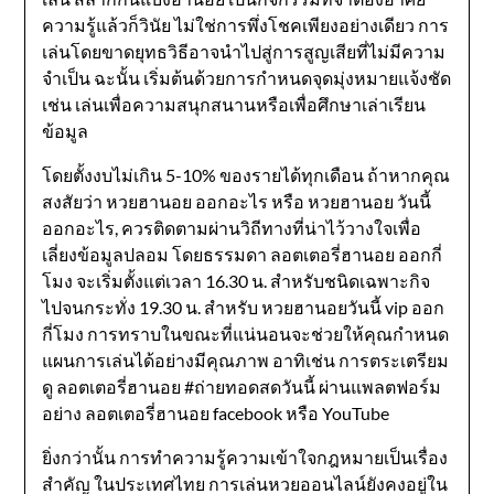
ความรู้แล้วก็วินัย ไม่ใช่การพึ่งโชคเพียงอย่างเดียว การ
เล่นโดยขาดยุทธวิธีอาจนำไปสู่การสูญเสียที่ไม่มีความ
จำเป็น ฉะนั้น เริ่มต้นด้วยการกำหนดจุดมุ่งหมายแจ้งชัด
เช่น เล่นเพื่อความสนุกสนานหรือเพื่อศึกษาเล่าเรียน
ข้อมูล
โดยตั้งงบไม่เกิน 5-10% ของรายได้ทุกเดือน ถ้าหากคุณ
สงสัยว่า หวยฮานอย ออกอะไร หรือ หวยฮานอย วันนี้
ออกอะไร, ควรติดตามผ่านวิถีทางที่น่าไว้วางใจเพื่อ
เลี่ยงข้อมูลปลอม โดยธรรมดา ลอตเตอรี่ฮานอย ออกกี่
โมง จะเริ่มตั้งแต่เวลา 16.30 น. สำหรับชนิดเฉพาะกิจ
ไปจนกระทั่ง 19.30 น. สำหรับ หวยฮานอยวันนี้ vip ออก
กี่โมง การทราบในขณะที่แน่นอนจะช่วยให้คุณกำหนด
แผนการเล่นได้อย่างมีคุณภาพ อาทิเช่น การตระเตรียม
ดู ลอตเตอรี่ฮานอย #ถ่ายทอดสดวันนี้ ผ่านแพลตฟอร์ม
อย่าง ลอตเตอรี่ฮานอย facebook หรือ YouTube
ยิ่งกว่านั้น การทำความรู้ความเข้าใจกฎหมายเป็นเรื่อง
สำคัญ ในประเทศไทย การเล่นหวยออนไลน์ยังคงอยู่ใน