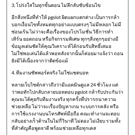
3. โปร่งใสในทุกขั้นตอน ไม่ลึกลับซับซ้อนไข
อีกสิ่งหนึ่งที่ทำให้ pgslot ผิดแผกแตกต่าง เป็นการกล้า
บอกเงื่อนไขทั้งหมดทุกอย่างแบบตรงๆ ไม่มีหลอก ไม่มี
ซ่อนเร้น ไม่ว่าจะคือเรื่องของโปรโมชั่น วิธีการทำ
เทิร์น ยอดถอน หรือกิจกรรมพิเศษ ทุกๆสิ่งทุกๆอย่างมี
ข้อมูลเด่นชัดให้คุณวิเคราะห์ได้ก่อนรับสิทธิ์เสมอ
ไม่ใช่พอเล่นได้แล้วพอหลังจากนั้นก็ค่อยมาแจ้งว่า ถอน
ยังมิได้เนื่องจากว่าติดข้อแม้
4. ทีมงานซัพพอร์ตจริง ไม่ใช่แชตบอท
หลายเว็บไซต์กล่าวถึงว่ามีแอดมินดูแล 24 ชั่วโมง แต่
ว่าพอทักไปกลับกลายบอทตอบ pgslot กล้ารับประกันว่า
คุณจะได้คุยกับทีมงานจริง ทุกครั้งที่ปรารถนาความ
ช่วยเหลือ ไม่ว่าจะเรื่องปัญหาเกม ระบบการคลัง หรือ
การใช้แรงงานบนโทรศัพท์มือถือ คณะทำงานจะตอบ
กลับอย่างเร็วด้านในไม่กี่วินาที ไม่ดอง ไม่เงียบ รวมทั้ง
ที่สำคัญคือพูดจาดี พร้อมช่วยเหลือทุกเคส