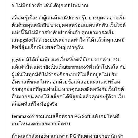
5. ไม่มีอย่างต่ำ เล่นได้ทุกงบประมาณ
สล็อต รู้เรื่องว่าผู้เล่นมีนานัปการกรุ๊ป บางบุคคลอาจเริ่ม
ต้นด้วยทุนหลักสิบ บางบุคคลพร้อมเบทหลักพัน เว็บไซต์
แห่งนี้จึงไม่มีการบังคับฝากขั้นต่ำ คุณสามารถเริ่ม
เล่นpgslotได้ด้วยงบประมาณเท่าใดก็ได้ แล้วก็ทุกเบทมี
สิทธิ์ลุ้นแจ็กเพียงพอตใหญ่เท่าๆกัน
pgslot มิได้เป็นเพียงแค่เว็บสล็อตที่มีเกมจากค่าย PG
แท้เท่านั้น แต่ว่ายังเป็นเว็บtemmax69ที่ กล้าโปร่งใส กับ
ผู้เล่นในทุกมิติ ไม่ว่าจะคือระบบที่ไม่ล็อกยูส ไม่ปรับ
อัตราแพ้ชนะ ไม่หลอกด้วยข้อแม้แอบแฝง และพร้อม
จ่ายทุกยอดที่คุณทำเป็น หากคุณเคยผิดหวังกับเว็บไซต์
อื่นมาก่อน ลองให้ สล็อต ได้พิสูจน์ แล้วคุณจะรู้ดีว่า เว็บ
สล็อตที่แท้ใจ มีอยู่จริง
temmax69 รวมเกมสล็อตจาก PG Soft แท้ เกมไหนดี
เกมไหนแตกบ่อยมาก มีครบ
ถ้าคุณกำลังมองหาเกมจาก PG ที่แตกง่าย จ่ายหนัก จำ