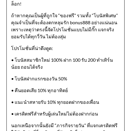
ล็อก!
ถ้าหากคุณเป็นผู้ที่ถูกใจ “ของฟรี” รวมทั้ง “โบนัสพิเศษ”
คุณจำเป็นที่จะต้องตกหลุมรัก bonus888 อย่างแน่นอน
เพราะเหตุว่าตรงนี้จัดโปรโมชั่นแบบไม่มีกั๊ก แจกจริง
ยอมรับได้ทุกวี่วัน ไม่ต้องสุ่ม
โปรโมชั่นที่น่าดึงดูด:
• โบนัสสมาชิกใหม่ 100% ฝาก 100 รับ 200 ทำเทิร์น
น้อย ถอนได้จริง
• โบนัสฝากแรกของวัน 50%
• คืนยอดเสีย 10% ทุกอาทิตย์
• แนะนำสหายรับ 10% ทุกยอดฝากของเพื่อน
• เครดิตฟรีสำหรับผู้เล่นใหม่ไม่ต้องฝากก่อน
นอกเหนือจากนั้นยังมี “ภารกิจรายวัน” ที่แจกเครดิตฟรี