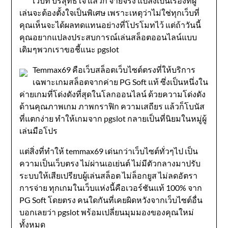
เว็บที่ บริสุทธิ์ใจ แล้วก็ จ่ายจริง แปลงเป็นเรื่องที่ผู้
เล่นจะต้องตั้งใจเป็นพิเศษ เพราะเหตุว่าไม่ใช่ทุกเว็บที่
คุณเห็นจะได้ผลทดแทนอย่างที่โปรโมทไว้ แต่ถ้าวันนี้
คุณอยากแปลงประสบการณ์เล่นสล็อตออนไลน์แบบ
เดิมๆพวกเราขอชี้แนะ pgslot
Temmax69 คือเว็บสล็อตเว็บไซต์ตรงที่ให้บริการ
เฉพาะเกมสล็อตจากค่าย PG Soft แท้ ซึ่งเป็นหนึ่งใน
ค่ายเกมที่โด่งดังที่สุดในโลกออนไลน์ ด้วยความโด่งดัง
ด้านคุณภาพเกม ภาพกราฟิก ความเสถียร แล้วก็โบนัส
ที่แตกง่าย ทำให้เกมจาก pgslot กลายเป็นที่นิยมในหมู่ผู้
เล่นมือโปร
แต่สิ่งที่ทำให้ temmax69 เด่นกว่าเว็บไซต์ทั่วๆไป เป็น
ความเป็นเว็บตรง ไม่ผ่านเอเย่นต์ ไม่มีตัวกลางมาปรับ
ระบบให้เสียเปรียบผู้เล่นสล็อต ไม่ล็อกยูส ไม่ลดอัตรา
การจ่าย ทุกเกมในเว็บแห่งนี้คือเวอร์ชันแท้ 100% จาก
PG Soft โดยตรง คนใดกันที่เคยผิดหวังจากเว็บไซต์อื่น
บอกเลยว่า pgslot พร้อมเปลี่ยนมุมมองของคุณใหม่
ทั้งหมด