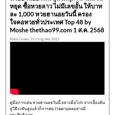
หยุด ซื้อหวยลาว ไม่มีเลขอั้น ให้บาท
ละ 1,000 หวยฮานอยวันนี้ ครอง
ใจคอหวยทั่วประเทศ Top 48 by
Moshe thethao99.com 1 ส.ค. 2568
Mark Green,
31 กรกฎาคม 2025
คู่มือการเล่น หวยฮานอยวันนี้ อย่างมือโปร จากเบื้องต้น
สู่วิธีระดับสูงแล้วก็การต่อว่าดตามผลอย่างมี
ประสิทธิภาพ