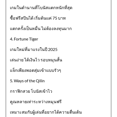
เกมในตำนานที่โบนัสแตกหนักที่สุด
ซื้อฟรีสปินได้ เริ่มต้นแค่ 75 บาท
แตกครั้งเป็นหมื่น ไม่ต้องลงทุนมาก
4. Fortune Tiger
เกมใหม่ที่มาแรงในปี 2025
เล่นง่าย ได้เงินไว รอบหมุนสั้น
แจ็กเพียงพอตสุ่มเข้าแบบรัวๆ
5. Ways of the Qilin
กราฟิกสวย โบนัสเข้าไว
คูณหลายเท่าระหว่างหมุนฟรี
เหมาะสมกับผู้เล่นที่อยากได้ความตื่นเต้น