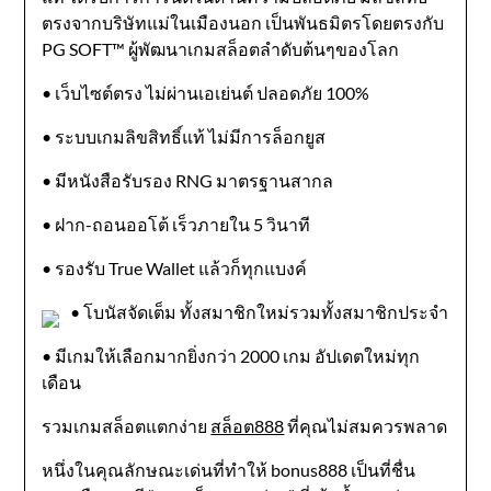
ตรงจากบริษัทแม่ในเมืองนอก เป็นพันธมิตรโดยตรงกับ
PG SOFT™ ผู้พัฒนาเกมสล็อตลำดับต้นๆของโลก
• เว็บไซต์ตรง ไม่ผ่านเอเย่นต์ ปลอดภัย 100%
• ระบบเกมลิขสิทธิ์แท้ ไม่มีการล็อกยูส
• มีหนังสือรับรอง RNG มาตรฐานสากล
• ฝาก-ถอนออโต้ เร็วภายใน 5 วินาที
• รองรับ True Wallet แล้วก็ทุกแบงค์
• โบนัสจัดเต็ม ทั้งสมาชิกใหม่รวมทั้งสมาชิกประจำ
• มีเกมให้เลือกมากยิ่งกว่า 2000 เกม อัปเดตใหม่ทุก
เดือน
รวมเกมสล็อตแตกง่าย
สล็อต888
ที่คุณไม่สมควรพลาด
หนึ่งในคุณลักษณะเด่นที่ทำให้ bonus888 เป็นที่ชื่น