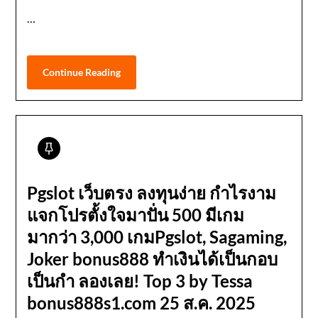
…
Continue Reading
Pgslot เว็บตรง ลงทุนง่าย กำไรงาม
แจกโปรตั้งใจมาปั่น 500 มีเกม
มากว่า 3,000 เกมPgslot, Sagaming,
Joker bonus888 ทำเงินได้เป็นกอบ
เป็นกำ ลองเลย! Top 3 by Tessa
bonus888s1.com 25 ส.ค. 2025