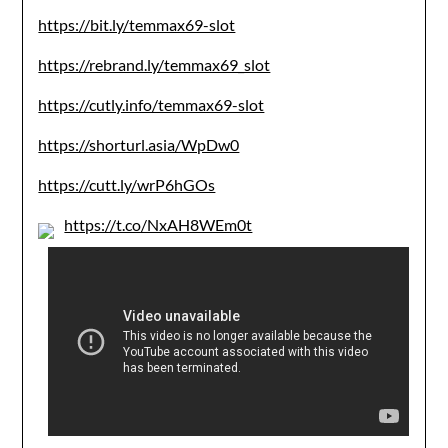
https://bit.ly/temmax69-slot
https://rebrand.ly/temmax69_slot
https://cutly.info/temmax69-slot
https://shorturl.asia/WpDw0
https://cutt.ly/wrP6hGOs
https://t.co/NxAH8WEm0t