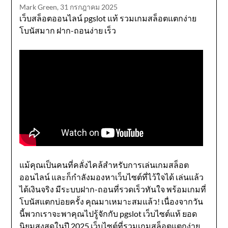
Mark Green,
31 กรกฎาคม 2025
เว็บสล็อตออนไลน์ pgslot แท้ รวมเกมสล็อตแตกง่าย
โบนัสมาก ฝาก-ถอนง่าย เร็ว
แม้คุณเป็นคนที่คลั่งไคล้สำหรับการเล่นเกมสล็อต
ออนไลน์ และก็กำลังมองหาเว็บไซต์ที่ไว้ใจได้ เล่นแล้ว
ได้เงินจริง มีระบบฝาก-ถอนที่รวดเร็วทันใจ พร้อมเกมที่
โบนัสแตกบ่อยครั้ง คุณมาเหมาะสมแล้ว! เนื่องจากวัน
นี้พวกเราจะพาคุณไปรู้จักกับ pgslot เว็บไซต์แท้ ยอด
นิยมสูงสุดในปี 2025 เว็บไซต์ที่รวมเกมสล็อตแตกง่าย