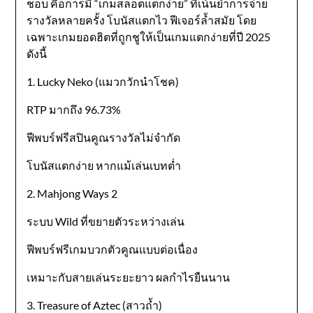
ชอบ คือการมี “เกมสล็อตแตกง่าย” ที่เน้นย้ำการจ่าย
รางวัลหลายครั้ง โบนัสแตกไว ฟีเจอร์ล้ำสมัย โดย
เฉพาะเกมยอดฮิตที่ถูกชูให้เป็นเกมแตกง่ายที่ปี 2025
ดังนี้
1. Lucky Neko (แมวกวักนำโชค)
RTP มากถึง 96.73%
ฟีพบร์ฟรีสปินคูณรางวัลไม่จำกัด
โบนัสแตกง่าย หากแม้เล่นเบทต่ำ
2. Mahjong Ways 2
ระบบ Wild ที่ขยายตัวระหว่างเล่น
ฟีพบร์ฟรีเกมบวกตัวคูณแบบต่อเนื่อง
เหมาะกับสายเล่นระยะยาว ผลกำไรยืนนาน
3. Treasure of Aztec (สาวถ้ำ)