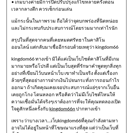
• เกมบางค่ายมีการปิดปรับปรุงแก้ไขหลายครั้งตอน
เวลากลางดึก ควรเช็กก่อนเล่น
แม้กระนั้นในภาพรวม ถือได้ว่าจุดบกพร่องที่นิดหน่อย
และไม่กระทบกับประสบการณ์โดยรวมมากเท่าไรนัก
สรุปในที่สุดจากคนที่เคยหมดศรัทธาในคาสิโน
ออนไลน์ แต่กลับมาเชื่ออีกรอบด้วยเหตุว่า kingdom66
kingdom66 ทางเข้า มิได้แค่เป็นเว็บไซต์คาสิโนที่มีเกม
มากมายหรือโปรดี แต่เป็นเว็บสุดที่รักษาคำพูดทุกสิ่งทุก
อย่างที่เขียนไว้บนหน้าเว็บ เขาทำเป็นจริง ตั้งแต่เรื่องก
ล้วยๆที่สุดอย่างการฝากเงินไปจนกระทั่งการถอนกำไร
ออกมา ถ้าเกิดคุณเคยเจอประสบการณ์แย่ๆจากเว็บอื่น
เคยถูกโกง โดนหลอก หรือคิดว่าไม่มีเว็บไซต์ไหนให้
ความเชื่อมั่นได้จริงๆเราต้องการที่จะให้คุณทดลองเปิด
ใจดูสักหนึ่งครั้งกับ
kingdom66n
ปากทางเข้า
เพราะว่าบางเวลา…เว็บkingdom66ที่คุณกำลังตามหา
อาจไม่ได้อยู่ในหน้าที่โฆษณาแรงที่สุด แต่ว่าเป็นเว็บที่