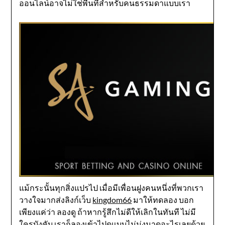
ออนไลน์อาจไม่ใช่พื้นที่สำหรับคนธรรมดาแบบเรา
แม้กระนั้นทุกสิ่งแปรไป เมื่อมีเพื่อนฝูงคนหนึ่งที่พวกเรา
วางใจมากส่งลิงก์เว็บ
kingdom66
มาให้ทดลอง บอก
เพียงแค่ว่า ลองดู ถ้าหากรู้สึกไม่ดีให้เลิกในทันที ไม่มี
ใครบังคับ เราก็ลองเข้าไปดูแบบไม่มุ่งมาดอะไรเลยด้วย