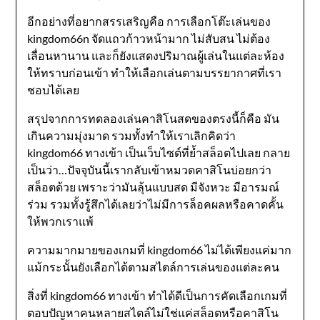
อีกอย่างที่อยากสรรเสริญคือ การเลือกโต๊ะเล่นของ
kingdom66n จัดแถวก้าวหน้ามาก ไม่สับสน ไม่ต้อง
เลื่อนหานาน และก็ยังแสดงปริมาณผู้เล่นในแต่ละห้อง
ให้ทราบก่อนเข้า ทำให้เลือกเล่นตามบรรยากาศที่เรา
ชอบได้เลย
สรุปจากการทดลองเล่นคาสิโนสดของตรงนี้ก็คือ มัน
เกินความมุ่งมาด รวมทั้งทำให้เราเลิกคิดว่า
kingdom66 ทางเข้า เป็นเว็บไซต์ที่ย้ำสล็อตไปเลย กลาย
เป็นว่า…ปัจจุบันนี้เรากลับเข้าหมวดคาสิโนบ่อยกว่า
สล็อตด้วย เพราะว่ามันลุ้นแบบสด มีจังหวะ มีอารมณ์
ร่วม รวมทั้งรู้สึกได้เลยว่าไม่มีการล็อคผลหรือคาดคั้น
ให้พวกเราแพ้
ความมากมายของเกมที่ kingdom66 ไม่ได้เพียงแค่มาก
แม้กระนั้นยังเลือกได้ตามสไตล์การเล่นของแต่ละคน
สิ่งที่ kingdom66 ทางเข้า ทำได้ดีเป็นการคัดเลือกเกมที่
ตอบปัญหาคนหลายสไตล์ไม่ใช่แค่สล็อตหรือคาสิโน