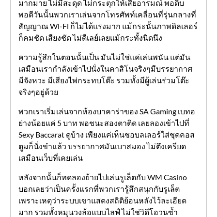
มากมาย ไม่มีสะดุด ไม่กระตุกให้เสียอารมณ์ พอดิบ
พอดีวันนั้นพวกเราเล่นจากโทรศัพท์เคลื่อนที่รุ่นกลางที่
สัญญาณ Wi-Fi ก็ไม่ได้แรงมาก แม้กระนั้นภาพดิลเลอร์
ก็คมชัด เสียงชัด ไม่ดีเลย์เลยแม้กระทั้งนิดนึง
ความรู้สึกในตอนนั้นเป็น มันไม่ใช่แค่เล่นพนัน แต่มัน
เสมือนเรากำลังเข้าไปนั่งในคาสิโนจริงๆมีบรรยากาศ
มีจังหวะ มีเสียงไพ่กระทบโต๊ะ รวมทั้งมีผู้เล่นร่วมโต๊ะ
จริงๆอยู่ด้วย
พวกเราเริ่มเล่นจากห้องบาคาร่าของ SA Gaming เบทอ
ย่างน้อยแค่ 5 บาท พอชนะสองตาติด เลยลองเข้าไปที่
Sexy Baccarat ดูบ้าง เพียงแค่เห็นชอบลเลอร์ใส่ชุดคอส
ตูมก็นั่งขำแล้ว บรรยากาศมันเบาสมอง ไม่ตึงเครียด
เสมือนเว็บที่เคยเล่น
หลังจากนั้นก็ทดลองย้ายไปเล่นรูเล็ตกับ WM Casino
บอกเลยว่าเป็นครั้งแรกที่พวกเรารู้สึกสนุกกับรูเล็ต
เพราะเหตุว่าระบบเขาแสดงสถิติย้อนหลังไว้ละเอียด
มาก รวมทั้งหมุนวงล้อแบบไลฟ์ ไม่ใช่วิดีโอวนซ้ำ