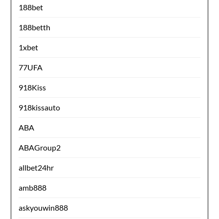
188bet
188betth
1xbet
77UFA
918Kiss
918kissauto
ABA
ABAGroup2
allbet24hr
amb888
askyouwin888