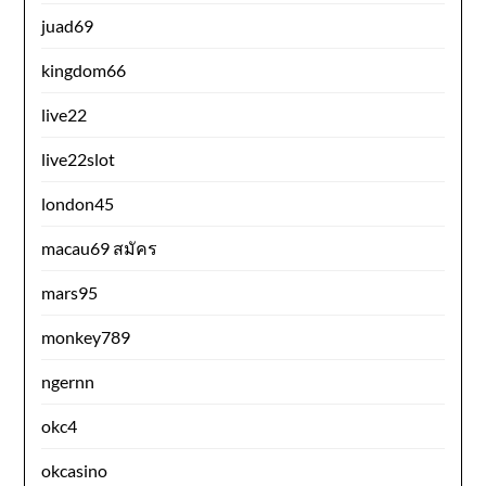
juad69
kingdom66
live22
live22slot
london45
macau69 สมัคร
mars95
monkey789
ngernn
okc4
okcasino