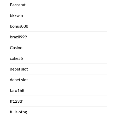
Baccarat
bkkwin
bonus888
brazil999
Casino
coke55
debet slot
debet slot
faro168
ff123th
fullslotpg