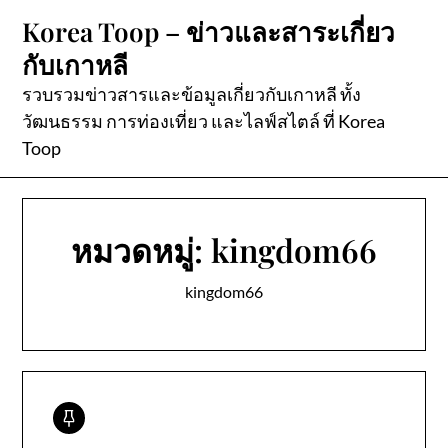
Skip
Korea Toop – ข่าวและสาระเกี่ยว
to
กับเกาหลี
content
รวบรวมข่าวสารและข้อมูลเกี่ยวกับเกาหลี ทั้ง
วัฒนธรรม การท่องเที่ยว และไลฟ์สไตล์ ที่ Korea
Toop
หมวดหมู่:
kingdom66
kingdom66