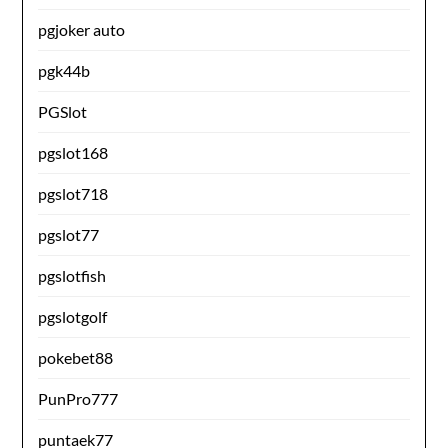
pgjoker auto
pgk44b
PGSlot
pgslot168
pgslot718
pgslot77
pgslotfish
pgslotgolf
pokebet88
PunPro777
puntaek77