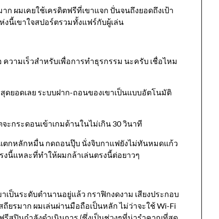
มาก ผมเคยใช้เครดิตฟรีที่เขาแจก ปั่นจนถึงยอดถึงเป้า
่งนี้เขาใจสปอร์ตรวมทั้งแฟร์กับผู้เล่น
ความเร็วสำหรับเพื่อการทำธุรกรรม นะครับ เชื่อไหม
ามสุดยอดเลย ระบบฝาก-ถอนของเขาเป็นแบบอัตโนมัติ
ตจะกระดอนเข้าเกมด้านในไม่เกิน 30 วินาที
่นแตกหลักหมื่น กดถอนปุ๊บ นั่งจิบกาแฟยังไม่ทันหมดแก้ว
ตรงนี้แหละที่ทำให้ผมกล้าเล่นตรงนี้ต่อยาวๆ
 เขาเป็นระดับตำนานอยู่แล้ว กราฟิกงดงาม เสียงประกอบ
 เสถียรมาก ผมเล่นผ่านมือถือเป็นหลัก ไม่ว่าจะใช้ Wi-Fi
ฟรีสปินกำลังดำเนินการ (ซึ่งเป็นช่วงๆที่น่ารำคาญที่สุด