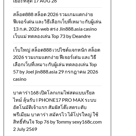
เยอะที่สุด 17 AUG 26
สล็อต888 สล็อต 2026 รวมเกมแตกง่าย
ฟีเจอร์เด่น และวิธีเลือกเว็บที่เหมาะกับผู้เล่น
13 ก.ค. 2026 web ตรง Jin888.asia casino
เว็บแม่ ทดลองเล่น Top 73 by Deandre
เว็บใหญ่ สล็อต888 เวปไซต์แจกหนัก สล็อต
2026 รวมเกมแตกง่าย ฟีเจอร์เด่น และวิธี
เลือกเว็บที่เหมาะกับผู้เล่น ทดลองเล่น Top
57 by Joel jin888.asia 29 กรกฎาคม 2026
casino
บาคาร่า168 เปิดโลกเกมไพ่สดแบบเรียล
ไทม์ ลุ้นรับ I PHONE17 PRO MAX ระบบ
อัตโนมัติเจ้าแรก สัมผัสโต๊ะสดระดับ
พรีเมียม บาคาร่า สมัครไว ได้โปรใหญ่ ใช้
สิทธิ์ทันใจ Top 76 by Tommy sexy168c.com
2 July 2569