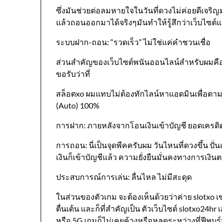
ซึ่งมันช่วยต่อลมหายใจในวันที่ดวงไม่ค่อยดีเจริญ
แล้วถอนออกมาได้จริงๆมันทำให้รู้สึกว่าเว็บไซต์แห
ระบบฝาก-ถอน: “รวดเร็ว” ไม่ใช่แค่คำชวนเชื่อ
ส่วนสำคัญของเว็บไซต์พนันออนไลน์สำหรับผมคือ 
ขอรับว่าที่
สล็อตxo ผมแทบไม่ต้องทักไลน์หาแอดมินเพื่อต
(Auto) 100%
การฝาก: ภายหลังจากโอนเงินเข้าบัญชี ยอดเครดิ
การถอน: นี่เป็นจุดพีคครับผม วันไหนที่ดวงขึ้น ปั
เงินก็เข้าบัญชีแล้ว ความยั่งยืนมั่นคงทางการเงิน
ประสบการณ์การเล่น: ลื่นไหล ไม่มีสะดุด
ในส่วนของตัวเกม จะต้องเห็นด้วยว่าค่าย slotxo
ตื่นเต้น และก็ที่สำคัญเป็น ตัวเว็บไซต์ slotxo24hr
หรือ 5G เกมก็ไม่เคยค้างหรือหลุดระหว่างที่ฟีพบร์