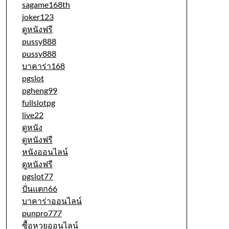
sagame168th
joker123
ดูหนังฟรี
pussy888
pussy888
บาคาร่า168
pgslot
pgheng99
fullslotpg
live22
ดูหนัง
ดูหนังฟรี
หนังออนไลน์
ดูหนังฟรี
pgslot77
ปั่นแตก66
บาคาร่าออนไลน์
punpro777
ซื้อหวยออนไลน์