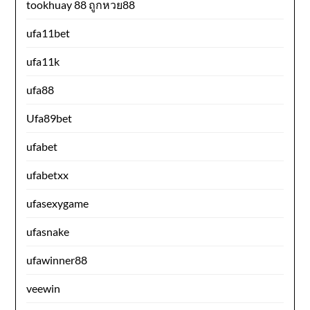
tookhuay 88 ถูกหวย88
ufa11bet
ufa11k
ufa88
Ufa89bet
ufabet
ufabetxx
ufasexygame
ufasnake
ufawinner88
veewin