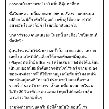
การฉวยโอกาสจากโปรโมชั่นที่คุ้มค่าที่สุด
ซึ่งในบทความนี้ผมจะมาถ่ายทอดเรื่องราวแบบหมด
เปลือก ไม่มีกั๊ก เพื่อให้คุณก้าวเข้าสู่โต๊ะบาคาร่าได้
อย่างมั่นใจแล้วก็มีกำไรติดมือกลับออกไป
บาคาร่า168 คนเล่นเยอะ ในยุคนี้ และก็อะไรเป็นเสน่ห์
ที่แท้จริง
ผู้คนจำนวนไม่ใช้น้อยบางครั้งก็อาจจะสงสัยว่าเพราะ
เหตุไรเกมไพ่ที่มีตัวเลือกให้แทงเพียงแค่ฝั่งผู้เล่น
(Player) ฝั่งเจ้ามือ (Banker) หรือเสมอ (Tie) ถึงได้เปลี่ยน
เป็นเกมยอดนิยมลำดับแรกๆชั่วนิจนิรันดร์ จากมุมมอง
ของผมหลังจากที่ได้ใช้เวลาอยู่จอนับพันชั่วโมง เสน่ห์
ของมันอยู่ตรงที่ “ความโปร่งสบายใสและก็ความ
รวดเร็ว” นะครับ บาคาร่าเป็นเกมที่เล่นจบภายในเวลา
ไม่ถึง 30 วินาทีต่อรอบ แสดงว่าคุณไม่ต้องนั่งรอลุ้น
นานราวกับเกมอื่นๆ
รวมทั้งด้วยระบบสตรีมมิ่งที่ล้ำสมัยในตอนนี้ เรา