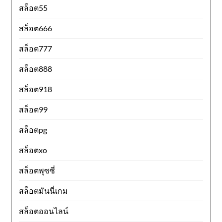
สล็อต55
สล็อต666
สล็อต777
สล็อต888
สล็อต918
สล็อต99
สล็อตpg
สล็อตxo
สล็อตพุซซี่
สล็อตมันนี่เกม
สล็อตออนไลน์