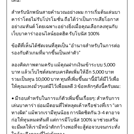
สำหรับนักพนันสายคำนวณอย่างผม การเริ่มต้นเล่นบา
คาร่าโดยไม่รับโปรโมชั่น ถือได้ว่าเป็นการเสียโอกาส
อย่างมหันต์ โดยเฉพาะอย่างยิ่งเมื่อคุณเลือกลงทุนกับ
เว็บบาคาร่าออนไลน์ยอดฮิต รับโบนัส 100%
ข้อดีที่เห็นได้ชัดเจนที่สุดเป็น “อำนาจสำหรับในการต่อ
รองกับตัวเกมที่มากขึ้นเป็นเท่าตัว”
ลองคิดภาพตามครับ แม้คุณฝากเงินเข้าระบบ 5,000
บาท แล้วเว็บไซต์สมทบเครดิตเพิ่มให้อีก 5,000 บาท
รวมเป็นทุน 10,000 บาท ทุนที่เพิ่มขึ้นมานี้มิได้มีไว้เพื่อ
ให้คุณแทงมั่วๆแต่มีไว้เพื่อผลดี 3 ข้อหลักๆดังนี้ครับผม:
• มีรอบสำหรับในการแก้ตัวเพิ่มขึ้นเรื่อยๆ: สำหรับการ
เล่นบาคาร่า ย่อมมีตอนที่ไพ่หลุดเค้าหรือช่วงที่เรา “เดา
ทางผิด” แม้พวกเรามีทุนน้อย การผิดชิดกัน 3-4 ตาอาจ
ก่อให้ทุนหมดทันที แต่การมีโบนัส 100% มาช่วยเสริม
จะมีผลให้เรามีหน้าตักกว้างพอที่จะสู้ต่อจวบจนกระทั่ง
ใกล้จะถึงตอนที่ไพ่เข้าทาง