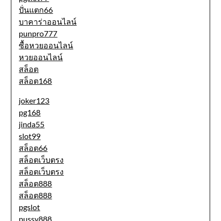
ปั่นแตก66
บาคาร่าออนไลน์
punpro777
ซื้อหวยออนไลน์
หวยออนไลน์
สล็อต
สล็อต168
joker123
pg168
jinda55
slot99
สล็อต66
สล็อตเว็บตรง
สล็อตเว็บตรง
สล็อต888
สล็อต888
pgslot
pussy888