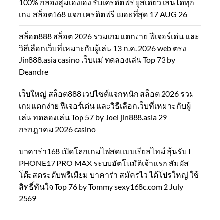
100% กล่องสุ่มเฮงเฮง รับเครดิตฟรี ยูสเดียว เล่นได้ทุก
เกม สล็อต168 แจก เครดิตฟรี เยอะที่สุด 17 AUG 26
สล็อต888 สล็อต 2026 รวมเกมแตกง่าย ฟีเจอร์เด่น และ
วิธีเลือกเว็บที่เหมาะกับผู้เล่น 13 ก.ค. 2026 web ตรง
Jin888.asia casino เว็บแม่ ทดลองเล่น Top 73 by
Deandre
เว็บใหญ่ สล็อต888 เวปไซต์แจกหนัก สล็อต 2026 รวม
เกมแตกง่าย ฟีเจอร์เด่น และวิธีเลือกเว็บที่เหมาะกับผู้
เล่น ทดลองเล่น Top 57 by Joel jin888.asia 29
กรกฎาคม 2026 casino
บาคาร่า168 เปิดโลกเกมไพ่สดแบบเรียลไทม์ ลุ้นรับ I
PHONE17 PRO MAX ระบบอัตโนมัติเจ้าแรก สัมผัส
โต๊ะสดระดับพรีเมียม บาคาร่า สมัครไว ได้โปรใหญ่ ใช้
สิทธิ์ทันใจ Top 76 by Tommy sexy168c.com 2 July
2569