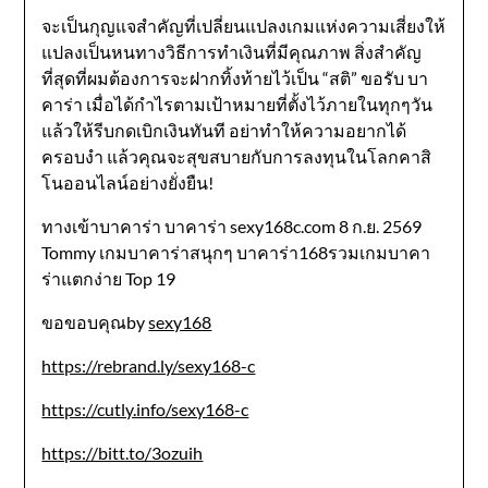
จะเป็นกุญแจสำคัญที่เปลี่ยนแปลงเกมแห่งความเสี่ยงให้
แปลงเป็นหนทางวิธีการทำเงินที่มีคุณภาพ สิ่งสำคัญ
ที่สุดที่ผมต้องการจะฝากทิ้งท้ายไว้เป็น “สติ” ขอรับ บา
คาร่า เมื่อได้กำไรตามเป้าหมายที่ตั้งไว้ภายในทุกๆวัน
แล้วให้รีบกดเบิกเงินทันที อย่าทำให้ความอยากได้
ครอบงำ แล้วคุณจะสุขสบายกับการลงทุนในโลกคาสิ
โนออนไลน์อย่างยั่งยืน!
ทางเข้าบาคาร่า บาคาร่า sexy168c.com 8 ก.ย. 2569
Tommy เกมบาคาร่าสนุกๆ บาคาร่า168รวมเกมบาคา
ร่าแตกง่าย Top 19
ขอขอบคุณby
sexy168
https://rebrand.ly/sexy168-c
https://cutly.info/sexy168-c
https://bitt.to/3ozuih