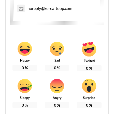
noreply@korea-toop.com
Happy
Sad
Excited
0
%
0
%
0
%
Sleepy
Angry
Surprise
0
%
0
%
0
%