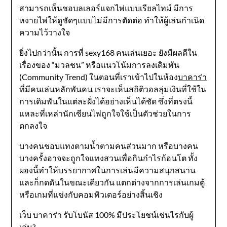
สามารถเห็นชอบลเลอร์แจกไพ่แบบเรียลไทม์ มีการ
หงายไพ่ให้ดูชัดๆแบบไม่มีการตัดต่อ ทำให้ผู้เล่นกำเนิด
ความไว้วางใจ
ยิ่งไปกว่านั้น การที่ sexy168 คนเล่นเยอะ ยังมีผลดีใน
เรื่องของ “มวลชน” หรือแนวโน้มการลงเดิมพัน
(Community Trend) ในตอนที่เราเข้าไปในห้อง
บาคาร่า
ที่มีคนเล่นหลักพันคน เราจะเห็นสถิติวอลลุ่มเงินที่ใช้ใน
การเดิมพันในแต่ละฝั่งได้อย่างเห็นได้ชัด ซึ่งที่ตรงนี้
แหละที่เหล่านักเซียนไพ่ถูกใจใช้เป็นตัวช่วยในการ
ตกลงใจ
บางคนชอบแทงตามน้ำตามคนส่วนมาก หรือบางคน
บางครั้งอาจจะถูกใจแทงสวนเพื่อกินกำไรก้อนโต ทั้ง
ผองนี้ทำให้บรรยากาศในการเล่นมีความสนุกสนาน
และก็กดดันในขณะเดียวกัน แตกต่างจากการเล่นเกมตู้
หรือเกมที่แข่งกับคอมพิวเตอร์อย่างสิ้นเชิง
เว็บ บาคาร่า รับโบนัส 100% มีประโยชน์เช่นไรกับผู้
เล่น?