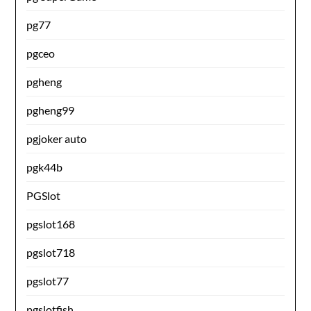
pg77
pgceo
pgheng
pgheng99
pgjoker auto
pgk44b
PGSlot
pgslot168
pgslot718
pgslot77
pgslotfish