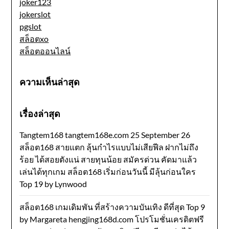
joker123
jokerslot
pgslot
สล็อตxo
สล็อตออนไลน์
ความเห็นล่าสุด
เรื่องล่าสุด
Tangtem168 tangtem168e.com 25 September 26
สล็อต168 สายแตก ลุ้นกำไรแบบไม่เสียฟีล ฝากไม่ถึง
ร้อย ได้สอยตังแน่ สายทุนน้อย สมัครด่วน คัดมาแล้ว
เล่นได้ทุกเกม สล็อต168 เริ่มก่อนวันนี้ มีลุ้นก่อนใคร
Top 19 by Lynwood
สล็อต168 เกมเดิมพัน ที่สร้างความบันเทิง ดีที่สุด Top 9
by Margareta hengjing168d.com โปรโมชั่นเครดิตฟรี