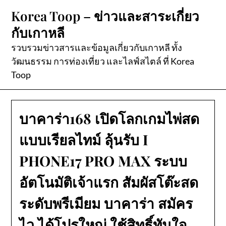
Skip
Korea Toop – ข่าวและสาระเกี่ยว
to
กับเกาหลี
content
รวบรวมข่าวสารและข้อมูลเกี่ยวกับเกาหลี ทั้ง
วัฒนธรรม การท่องเที่ยว และไลฟ์สไตล์ ที่ Korea
Toop
บาคาร่า168 เปิดโลกเกมไพ่สด
แบบเรียลไทม์ ลุ้นรับ I
PHONE17 PRO MAX ระบบ
อัตโนมัติเจ้าแรก สัมผัสโต๊ะสด
ระดับพรีเมียม บาคาร่า สมัคร
ไว ได้โปรใหญ่ ใช้สิทธิ์ทันใจ