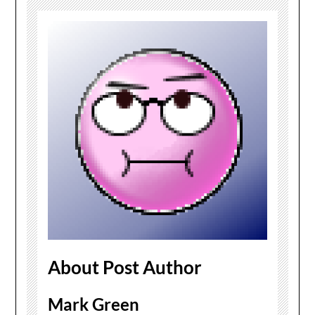
About Post Author
Mark Green