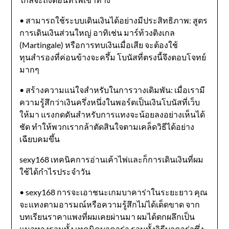
• สามารถใช้ระบบเดินเงินได้อย่างมีประสิทธิภาพ: สูตร
การเดินเงินส่วนใหญ่ อาทิเช่น มาร์ท้วงติงเกล
(Martingale) หรือการทบเงินเมื่อเสีย จะต้องใช้
ทุนสำรองที่ค่อนข้างจะครึ้ม โบนัสที่ตรงนี้จึงตอบโจทย์
มากๆ
• สร้างความแน่ใจสำหรับในการวางเดิมพัน: เมื่อเรามี
ความรู้สึกว่าเงินครึ่งหนึ่งในพอร์ตเป็นเงินโบนัสที่เว็บ
ให้มา แรงกดดันสำหรับการแทงจะน้อยลงอย่างเห็นได้
ชัด ทำให้พวกเรากล้าตัดสินใจตามเคล็ดวิธีได้อย่าง
เฉียบคมขึ้น
sexy168 เทคนิคการอ่านเค้าไพ่และก็การเดินเงินที่ผม
ใช้ได้กำไรประจำวัน
• sexy168 การจะเอาชนะเกมบาคาร่าในระยะยาว คุณ
จะแทงตามอารมณ์หรือความรู้สึกไม่ได้เด็ดขาด จาก
บทเรียนราคาแพงที่ผมเคยผ่านมา ผมได้ตกผลึกเป็น
แนวทางรวมทั้ง เทคนิคบาคาร่า รวมทั้งวิธีบาคาร่าซึ่ง