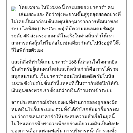
โดยเฉพาะในปี 2026 นี้ กระแสของ บาคาร่า คน
เล่นเยอะแยะ ถือว่าพุ่งทะยานขึ้นสู่จุดสุดยอดอย่างที่
ไม่เคยเป็นมาก่อน ต้นเหตุหลักๆมาจากการพัฒนาของ
ระบบไลฟ์สด (Live Casino) ที่มีความแหลมคมชัดสูง
ระดับ 4K ส่งตรงจากคาสิโนจริงในต่างถิ่น ทำให้เรา
สามารถนั่งลุ้นไพ่ใบต่อใบเช่นเดียวกันกับไปนั่งอยู่ที่โต๊ะ
วีไอพีด้วยตัวเอง
และก็สิ่งที่ทำให้เกม บาคาร่า168 นี้น่าสนใจใจมากยิ่ง
ขึ้นสำหรับผู้เล่นคนใหม่และก็หน้าเก่าก็คือ การได้ร่วม
สนุกสนานกับ เว็บบาคาร่าออนไลน์ยอดฮิต รับโบนัส
100% ซึ่งโปรโมชั่นตัวนี้แหละที่เป็นราวกับติดปีกให้กับ
เงินทุนของพวกเรา ตั้งแต่ฝากเงินก้าวแรกเข้าระบบ
จากประสบการณ์จริงของผมที่ผ่านการลองถูกลองผิด
หมดเงินไปก็เยอะแยะ รวมทั้งได้กำไรกลับมาก็มาก ผม
พบว่าการเล่นบาคาร่าให้ประสบความสำเร็จในยุคนี้
ไม่ใช่แค่การพึ่งพาดวงเพียงอย่างเดียว แต่มันเป็นศิลปะ
ของการเลือกแพลตฟอร์ม การบริหารหน้าตัก รวมทั้ง