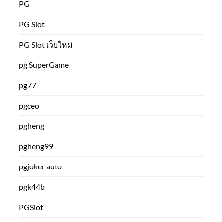
PG
PG Slot
PG Slot เว็บใหม่
pg SuperGame
pg77
pgceo
pgheng
pgheng99
pgjoker auto
pgk44b
PGSlot