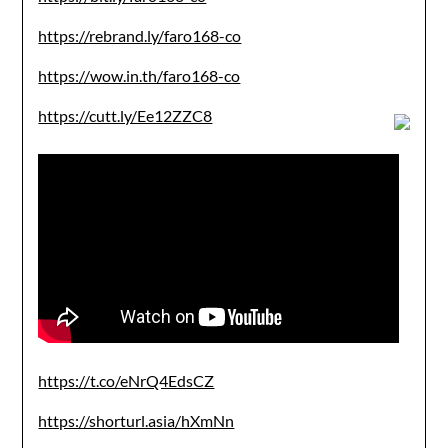
https://rebrand.ly/faro168-co
https://wow.in.th/faro168-co
https://cutt.ly/Ee12ZZC8
https://t.co/eNrQ4EdsCZ
https://shorturl.asia/hXmNn