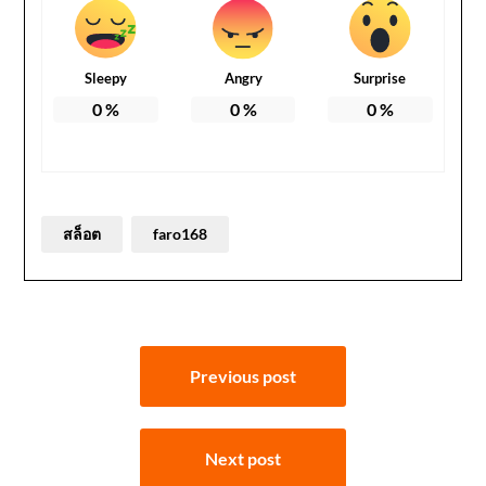
Sleepy
Angry
Surprise
0
%
0
%
0
%
สล็อต
faro168
แนะแนว
Previous post
เรื่อง
Next post