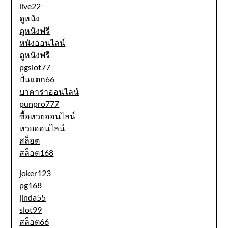
live22
ดูหนัง
ดูหนังฟรี
หนังออนไลน์
ดูหนังฟรี
pgslot77
ปั่นแตก66
บาคาร่าออนไลน์
punpro777
ซื้อหวยออนไลน์
หวยออนไลน์
สล็อต
สล็อต168
joker123
pg168
jinda55
slot99
สล็อต66