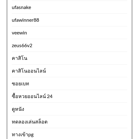
ufasnake
ufawinner88
veewin
zeus66v2
คาสิโน
คาสิโนออนไลน์
ซอยเบท
ซื้อหวยออนไลน์ 24
ดูหนัง
ทดลองเล่นสล็อต
ทางเข้าpg