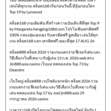
เล่นได้ทุกเกม สล็อต168 เริ่มก่อนวันนี้ มีลุ้นก่อนใคร
Top 19 by Lynwood
สล็อต168 เกมเดิมพัน ที่สร้างความบันเทิง ดีที่สุด Top 9
by Margareta hengjing168d.com โปรโมชั่นเครดิตฟรี
100% กล่องสุ่มเฮงเฮง รับเครดิตฟรี ยูสเดียว เล่นได้ทุก
เกม สล็อต168 แจก เครดิตฟรี เยอะที่สุด 17 AUG 26
สล็อต888 สล็อต 2026 รวมเกมแตกง่าย ฟีเจอร์เด่น และ
วิธีเลือกเว็บที่เหมาะกับผู้เล่น 13 ก.ค. 2026 web ตรง
Jin888.asia casino เว็บแม่ ทดลองเล่น Top 73 by
Deandre
เว็บใหญ่ สล็อต888 เวปไซต์แจกหนัก สล็อต 2026 รวม
เกมแตกง่าย ฟีเจอร์เด่น และวิธีเลือกเว็บที่เหมาะกับผู้
เล่น ทดลองเล่น Top 57 by Joel jin888.asia 29
กรกฎาคม 2026 casino
บาคาร่า168 เปิดโลกเกมไพ่สดแบบเรียลไทม์ ลุ้นรับ I