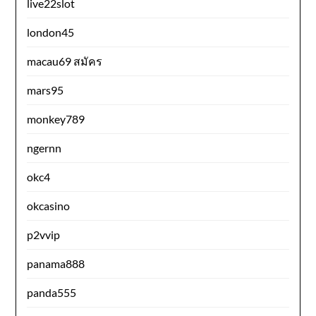
live22slot
london45
macau69 สมัคร
mars95
monkey789
ngernn
okc4
okcasino
p2vvip
panama888
panda555