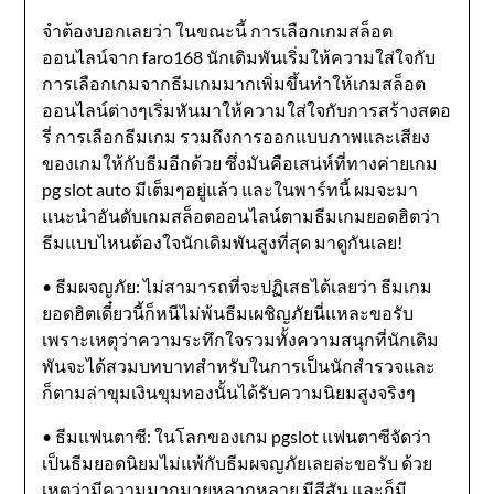
จำต้องบอกเลยว่า ในขณะนี้ การเลือกเกมสล็อต
ออนไลน์จาก faro168 นักเดิมพันเริ่มให้ความใส่ใจกับ
การเลือกเกมจากธีมเกมมากเพิ่มขึ้นทำให้เกมสล็อต
ออนไลน์ต่างๆเริ่มหันมาให้ความใส่ใจกับการสร้างสตอ
รี่ การเลือกธีมเกม รวมถึงการออกแบบภาพและเสียง
ของเกมให้กับธีมอีกด้วย ซึ่งมันคือเสน่ห์ที่ทางค่ายเกม
pg slot auto มีเต็มๆอยู่แล้ว และในพาร์ทนี้ ผมจะมา
แนะนำอันดับเกมสล็อตออนไลน์ตามธีมเกมยอดฮิตว่า
ธีมแบบไหนต้องใจนักเดิมพันสูงที่สุด มาดูกันเลย!
• ธีมผจญภัย: ไม่สามารถที่จะปฏิเสธได้เลยว่า ธีมเกม
ยอดฮิตเดี๋ยวนี้ก็หนีไม่พ้นธีมเผชิญภัยนี่แหละขอรับ
เพราะเหตุว่าความระทึกใจรวมทั้งความสนุกที่นักเดิม
พันจะได้สวมบทบาทสำหรับในการเป็นนักสำรวจและ
ก็ตามล่าขุมเงินขุมทองนั้นได้รับความนิยมสูงจริงๆ
• ธีมแฟนตาซี: ในโลกของเกม pgslot แฟนตาซีจัดว่า
เป็นธีมยอดนิยมไม่แพ้กับธีมผจญภัยเลยล่ะขอรับ ด้วย
เหตุว่ามีความมากมายหลากหลาย มีสีสัน และก็มี