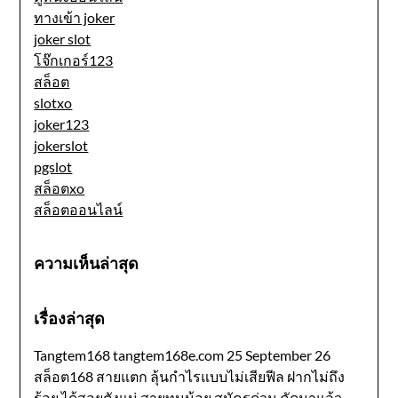
ทางเข้า joker
joker slot
โจ๊กเกอร์123
สล็อต
slotxo
joker123
jokerslot
pgslot
สล็อตxo
สล็อตออนไลน์
ความเห็นล่าสุด
เรื่องล่าสุด
Tangtem168 tangtem168e.com 25 September 26
สล็อต168 สายแตก ลุ้นกำไรแบบไม่เสียฟีล ฝากไม่ถึง
ร้อย ได้สอยตังแน่ สายทุนน้อย สมัครด่วน คัดมาแล้ว