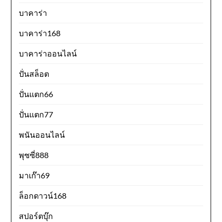
บาคาร่า
บาคาร่า168
บาคาร่าออนไลน์
ปั่นสล็อต
ปั่นแตก66
ปั่นแตก77
พนันออนไลน์
พุซซี่888
มาเก๊า69
ล็อกดาวน์168
สปอร์ตบุ๊ก