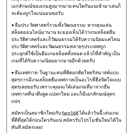
เอกลักษณ์ของเกมสูงมากมาย คนใดกันแน่เข้ามาเล่นก็
จะต้องถูกใจแน่นอนขอรับ
• ธีมประวัตศาสตร์รวมทั้งวัฒนธรรม: หากคุณเล่น
สล็อตออนไลน์มานาน จะมองเห็นได้ว่าเกมสล็อตธีม
ประวัติศาสตร์และก็วัฒนธรรมได้รับความนิยมแค่ไหน
ประวัติศาสตร์และวัฒนธรรมหลายๆประเทศถูก
ประยุกต์ใช้เป็นธีมเกมสล็อตทั้งหมด แล้วก็ที่สำคัญ เป็น
เกมที่ได้รับความนิยมมากมายอีกด้วยครับ
• ธีมเทศกาล: ในฐานะคนที่ติดอกติดใจคริสมาสต์แบบ
สุดๆการมีเกมสล็อตธีมเทศกาลเป็นอะไรที่ฮีลจิตใจแบบ
สุดๆเลยขอรับ เพราะคุณจะได้เล่นเกมที่มาจากธีม
เทศกาลที่น่าดึงดูด แปลกใหม่ และก็มีเอกลักษณ์สุดๆ
แน่ๆ
สมัครเป็นสมาชิกใหม่กับ
faro168
ได้แล้ววันนี้ เล่นเกม
ที่ดีที่สุดได้ก่อนใครกันแน่ สมัครรับโปรโมชั่นใหม่ได้ใน
ทันที สมัครเลย!