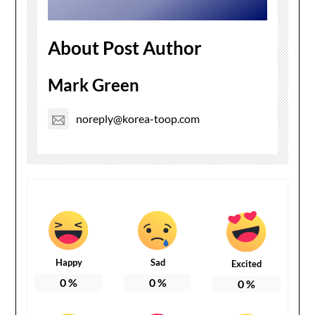
About Post Author
Mark Green
noreply@korea-toop.com
Happy
Sad
Excited
0
%
0
%
0
%