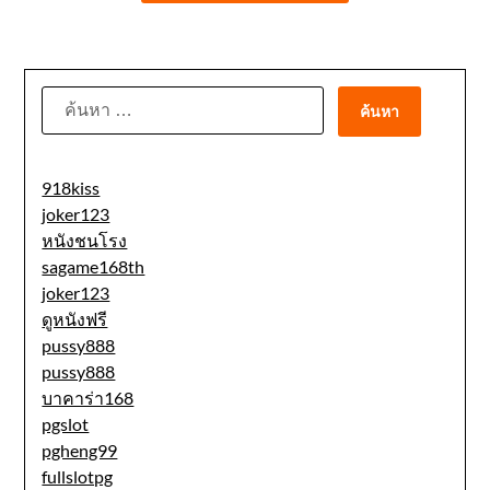
ค้นหา
สำหรับ:
918kiss
joker123
หนังชนโรง
sagame168th
joker123
ดูหนังฟรี
pussy888
pussy888
บาคาร่า168
pgslot
pgheng99
fullslotpg