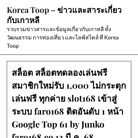
Skip
Korea Toop – ข่าวและสาระเกี่ยว
to
กับเกาหลี
content
รวบรวมข่าวสารและข้อมูลเกี่ยวกับเกาหลี ทั้ง
วัฒนธรรม การท่องเที่ยว และไลฟ์สไตล์ ที่ Korea
Toop
สล็อต สล็อตทดลองเล่นฟรี
สมาชิกใหม่รับ 1,000 ไม่กระตุก
เล่นฟรี ทุกค่าย slot168 เข้าสู่
ระบบ faro168 ติดอันดับ 1 หน้า
Google Top 61 by Junko
faro168.co 13 มี.ค. 68