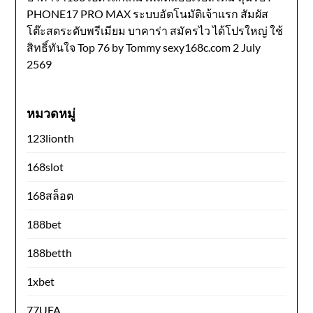
PHONE17 PRO MAX ระบบอัตโนมัติเจ้าแรก สัมผัส
โต๊ะสดระดับพรีเมียม บาคาร่า สมัครไว ได้โปรใหญ่ ใช้
สิทธิ์ทันใจ Top 76 by Tommy sexy168c.com 2 July
2569
หมวดหมู่
123lionth
168slot
168สล็อต
188bet
188betth
1xbet
77UFA