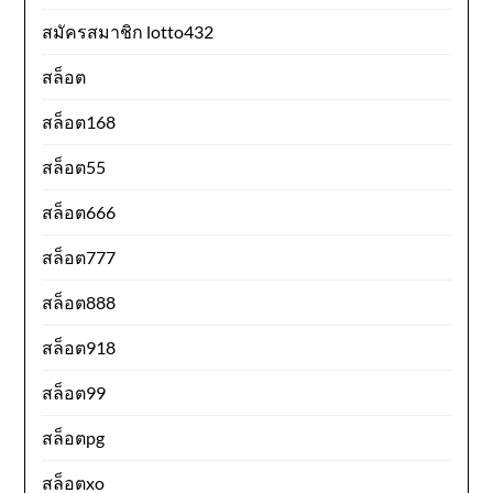
สมัครสมาชิก lotto432
สล็อต
สล็อต168
สล็อต55
สล็อต666
สล็อต777
สล็อต888
สล็อต918
สล็อต99
สล็อตpg
สล็อตxo