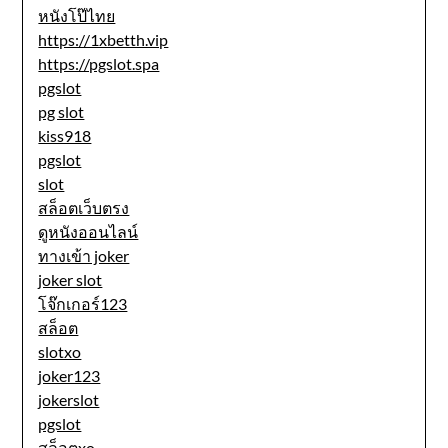
หนังโป๊ไทย
https://1xbetth.vip
https://pgslot.spa
pgslot
pg slot
kiss918
pgslot
slot
สล็อตเว็บตรง
ดูหนังออนไลน์
ทางเข้า joker
joker slot
โจ๊กเกอร์123
สล็อต
slotxo
joker123
jokerslot
pgslot
สล็อตxo