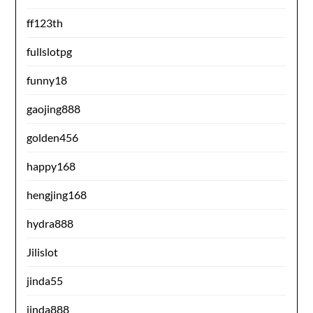
ff123th
fullslotpg
funny18
gaojing888
golden456
happy168
hengjing168
hydra888
Jilislot
jinda55
jinda888