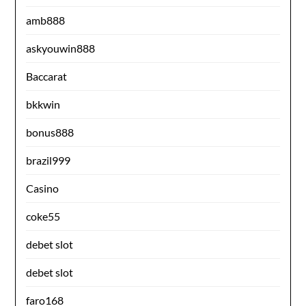
amb888
askyouwin888
Baccarat
bkkwin
bonus888
brazil999
Casino
coke55
debet slot
debet slot
faro168