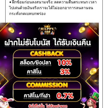
• ฝึกซ้อมก่อนลงสนามจริง: ลดความตื่นตระหนก เวลา
ไปเล่นด้วยเงินจริงเราจะได้ไม่ออกอาการลนลานจน
กระทั่งกดเบทบกพร่อง