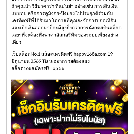
ถ้าคุณนำ วิธีบาคาร่า ที่แม่นยำ อย่างเช่น การเดินเงิน
แบบทบ หรือการดูมังกร-ปิงปอง ไปประยุกต์ร่วมกับ
เครดิตฟรีที่ได้รับมา โอกาสที่คุณจะจัดการยอดเทิร์น
และเบิกเงินออกมาก็จะมีสูงยิ่งกว่าการนั่งกดสปินสล็อต
เฉยๆที่จะต้องพึ่งพาค่าอัลกอริทึมของระบบเพียงอย่าง
เดียว
เว็บสล็อตNo.1 สล็อตเครดิตฟรี happy168a.com 19
มิถุนายน 2569 Tiara อยากรวยต้องลอง
สล็อต168สมัครฟรี Top 56