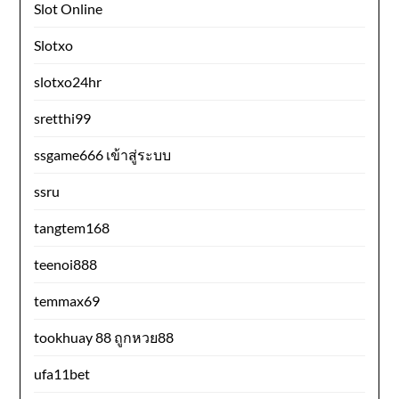
Slot Online
Slotxo
slotxo24hr
sretthi99
ssgame666 เข้าสู่ระบบ
ssru
tangtem168
teenoi888
temmax69
tookhuay 88 ถูกหวย88
ufa11bet