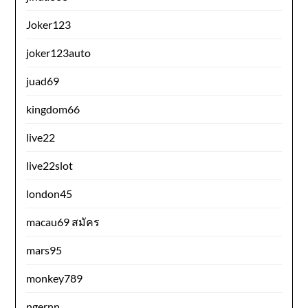
Joker123
joker123auto
juad69
kingdom66
live22
live22slot
london45
macau69 สมัคร
mars95
monkey789
ngernn