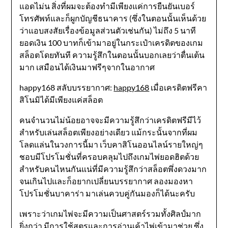
แอดไม่น สิ่งที่ผมจะต้องทำมีเพียงแค่การยืนยันเบอร์
โทรศัพท์และก็ผูกบัญชีธนาคาร (ซึ่งในตอนนั้นเห็นด้วย
ว่าแอบสงสัยเรื่องข้อมูลส่วนตัวเช่นกัน) ไม่ถึง 5 นาที
ยอดเงิน 100 บาทก็เข้ามาอยู่ในกระเป๋าเครดิตของเกม
สล็อตโดยทันที ความรู้สึกในตอนนั้นบอกเลยว่าตื่นเต้น
มาก เสมือนได้เงินมาฟรีๆจากในอากาศ
happy168 สลับบรรยากาศ:
happy168
เมื่อเครดิตฟรีคา
สิโนมิได้มีเพียงแค่สล็อต
คนจำนวนไม่น้อยอาจจะมีความรู้สึกว่าเครดิตฟรีมีไว้
สำหรับเล่นสล็อตเพียงอย่างเดียว แม้กระนั้นจากที่ผม
โลดแล่นในวงการนี้มา เว็บคาสิโนออนไลน์รายใหญ่ๆ
ชอบมีโปรโมชั่นที่ครอบคลุมไปถึงเกมไพ่ยอดฮิตด้วย
สำหรับคนไหนกันแน่ที่มีความรู้สึกว่าสล็อตพึ่งดวงมาก
จนเกินไปและก็อยากเปลี่ยนบรรยากาศ ลองมองหา
โปรโมชั่นบาคาร่า มาเล่นควบคู่กันมองก็ได้นะครับ
เพราะว่าเกมไพ่จะมีความเป็นศาสตร์รวมทั้งศิลป์มาก
ยิ่งกว่า มีการใช้สูตรและการอ่านเค้าไพ่เข้ามาช่วย ซึ่ง