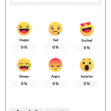
Happy
Sad
Excited
0
%
0
%
0
%
Sleepy
Angry
Surprise
0
%
0
%
0
%