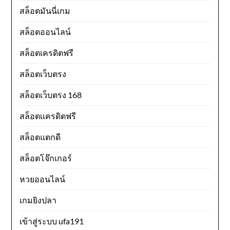
สล็อตมันนี่เกม
สล็อตออนไลน์
สล็อตเครดิตฟรี
สล็อตเว็บตรง
สล็อตเว็บตรง 168
สล็อตเเครดิตฟรี
สล็อตแตกดี
สล็อตโจ๊กเกอร์
หวยออนไลน์
เกมยิงปลา
เข้าสู่ระบบ ufa191