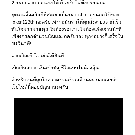
2. ระบบฝาก-ถอนออโต้ เร็วจริง ไม่ต้องรอนาน
จุดเด่นที่ผมยินดีที่สุดเลยเป็นระบบฝาก-ถอนออโต้ของ
joker123th นะครับ เพราะมันทำให้ทุกสิ่งง่ายแล้วก็เร็ว
ทันใจมากมาย คุณไม่ต้องรอนาน ไม่ต้องแจ้งเจ้าหน้าที่
เพียงกรอกจำนวนเงินและกดรับรอง ทุกๆอย่างก็เสร็จใน
10 วินาที!
ฝากเงินเข้าไว เล่นได้ทันที
เบิกเงินสบาย เงินเข้าบัญชีไวแบบไม่ต้องลุ้น
สำหรับคนที่ถูกใจความรวดเร็วเสมือนผม บอกเลยว่า
เว็บไซต์นี้ตอบปัญหานะครับ