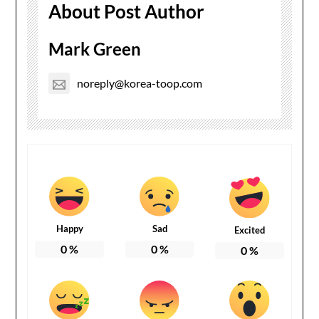
About Post Author
Mark Green
noreply@korea-toop.com
Happy
Sad
Excited
0
%
0
%
0
%