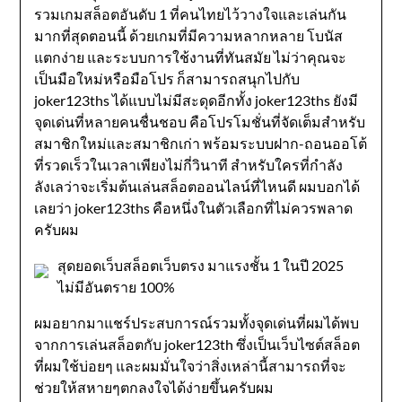
รวมเกมสล็อตอันดับ 1 ที่คนไทยไว้วางใจและเล่นกัน
มากที่สุดตอนนี้ ด้วยเกมที่มีความหลากหลาย โบนัส
แตกง่าย และระบบการใช้งานที่ทันสมัย ไม่ว่าคุณจะ
เป็นมือใหม่หรือมือโปร ก็สามารถสนุกไปกับ
joker123ths ได้แบบไม่มีสะดุดอีกทั้ง joker123ths ยังมี
จุดเด่นที่หลายคนชื่นชอบ คือโปรโมชั่นที่จัดเต็มสำหรับ
สมาชิกใหม่และสมาชิกเก่า พร้อมระบบฝาก-ถอนออโต้
ที่รวดเร็วในเวลาเพียงไม่กี่วินาที สำหรับใครที่กำลัง
ลังเลว่าจะเริ่มต้นเล่นสล็อตออนไลน์ที่ไหนดี ผมบอกได้
เลยว่า joker123ths คือหนึ่งในตัวเลือกที่ไม่ควรพลาด
ครับผม
สุดยอดเว็บสล็อตเว็บตรง มาแรงชั้น 1 ในปี 2025
ไม่มีอันตราย 100%
ผมอยากมาแชร์ประสบการณ์รวมทั้งจุดเด่นที่ผมได้พบ
จากการเล่นสล็อตกับ joker123th ซึ่งเป็นเว็บไซต์สล็อต
ที่ผมใช้บ่อยๆ และผมมั่นใจว่าสิ่งเหล่านี้สามารถที่จะ
ช่วยให้สหายๆตกลงใจได้ง่ายขึ้นครับผม