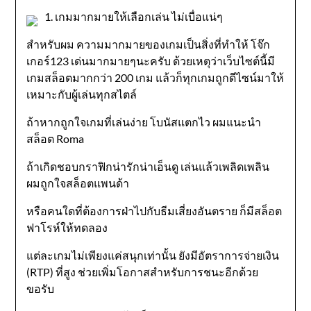
1. เกมมากมายให้เลือกเล่น ไม่เบื่อแน่ๆ
สำหรับผม ความมากมายของเกมเป็นสิ่งที่ทำให้ โจ๊ก
เกอร์123 เด่นมากมายๆนะครับ ด้วยเหตุว่าเว็บไซต์นี้มี
เกมสล็อตมากกว่า 200 เกม แล้วก็ทุกเกมถูกดีไซน์มาให้
เหมาะกับผู้เล่นทุกสไตล์
ถ้าหากถูกใจเกมที่เล่นง่าย โบนัสแตกไว ผมแนะนำ
สล็อต Roma
ถ้าเกิดชอบกราฟิกน่ารักน่าเอ็นดู เล่นแล้วเพลิดเพลิน
ผมถูกใจสล็อตแพนด้า
หรือคนใดที่ต้องการฝ่าไปกับธีมเสี่ยงอันตราย ก็มีสล็อต
ฟาโรห์ให้ทดลอง
แต่ละเกมไม่เพียงแค่สนุกเท่านั้น ยังมีอัตราการจ่ายเงิน
(RTP) ที่สูง ช่วยเพิ่มโอกาสสำหรับการชนะอีกด้วย
ขอรับ