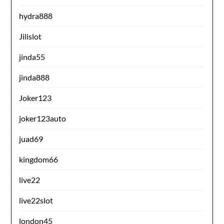
hydra888
Jilislot
jinda55
jinda888
Joker123
joker123auto
juad69
kingdom66
live22
live22slot
london45