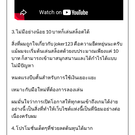
3. ไม่มีอย่างน้อย 10 บาทก็เล่นสล็อตได้
สิ่งที่ผมถูกใจเกี่ยวกับ joker123 คือความยืดหยุ่นนะครับ
แม้ผมจะเริ่มต้นเล่นสล็อตด้วยงบประมาณเพียงแค่ 10
บาท ก็สามารถเข้ามาสนุกสนานและได้กำไรได้แบบ
ไม่มีปัญหา
หมดแรงบีบคั้นสำหรับการใช้เงินเยอะแยะ
เหมาะกับมือใหม่ที่ต้องการลองเล่น
ผมมั่นใจว่าการเปิดโอกาสให้ทุกคนเข้าถึงเกมได้ง่าย
อย่างนี้ เป็นสิ่งที่ทำให้เว็บไซต์แห่งนี้เป็นที่นิยมอย่างต่อ
เนื่องครับผม
4. โปรโมชั่นเด็ดๆที่ช่วยลดต้นทุนได้มาก