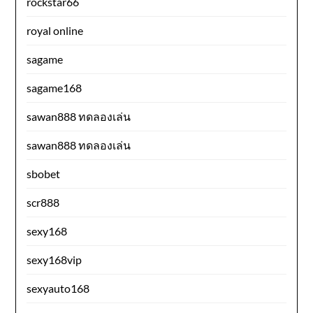
rockstar66
royal online
sagame
sagame168
sawan888 ทดลองเล่น
sawan888 ทดลองเล่น
sbobet
scr888
sexy168
sexy168vip
sexyauto168