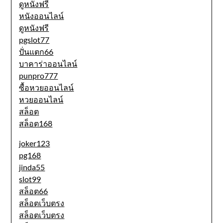
ดูหนังฟรี
หนังออนไลน์
ดูหนังฟรี
pgslot77
ปั่นแตก66
บาคาร่าออนไลน์
punpro777
ซื้อหวยออนไลน์
หวยออนไลน์
สล็อต
สล็อต168
joker123
pg168
jinda55
slot99
สล็อต66
สล็อตเว็บตรง
สล็อตเว็บตรง