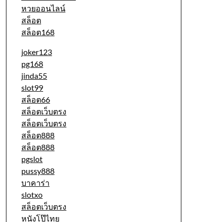
หวยออนไลน์
สล็อต
สล็อต168
joker123
pg168
jinda55
slot99
สล็อต66
สล็อตเว็บตรง
สล็อตเว็บตรง
สล็อต888
สล็อต888
pgslot
pussy888
บาคาร่า
slotxo
สล็อตเว็บตรง
หนังโป๊ไทย