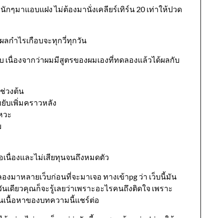
หนักๆมาแอบแฝง ไม่ต้องมานั่งเคลียร์เทิร์น 20 เท่าให้ปวด
มีผลกำไรเกือบจะทุกวี่ทุกวัน
อรับ เนื่องจากว่าผมมีสูตรของผมเองที่ทดลองแล้วได้ผลกับ
นช่วงต้น
ขยับเพิ่มคราวหลัง
งหวะ
บ
ต่อเนื่องและไม่เสียทุนจนถึงหมดตัว
มาหลายเว็บก่อนที่จะมาเจอ ทางเข้าpg ว่า เว็บนี้มัน
ค่วันเดียวคุณก็จะรู้เลยว่าเพราะอะไรคนถึงติดใจ เพราะ
ยนเนื้อหาของบทความนี้แชร์ต่อ