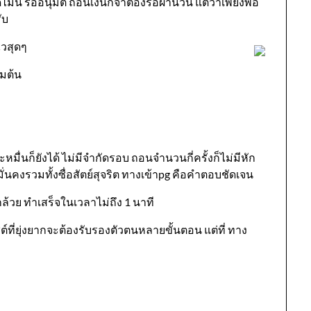
่น รออนุมัติ ถอนเงินก็จำต้องรอผ่านวัน แต่ว่าเพียงพอ
ับ
ไวสุดๆ
่มต้น
ื่นก็ยังได้ ไม่มีจำกัดรอบ ถอนจำนวนกี่ครั้งก็ไม่มีหัก
ั่นคงรวมทั้งซื่อสัตย์สุจริต ทางเข้าpg คือคำตอบชัดเจน
ล้วย ทำเสร็จในเวลาไม่ถึง 1 นาที
ี่ยุ่งยากจะต้องรับรองตัวตนหลายขั้นตอน แต่ที่ ทาง