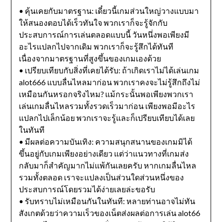
• คุ้นเคยกับมาตรฐาน: เดี๋ยวนี้เกมส่วนใหญ่วางแบบมา
ให้สนองตอบได้เร็วทันใจ พวกเราก็จะรู้จักกับ
ประสบการณ์การเล่นตลอดแบบนี้ วันหนึ่งพอเพียงมี
อะไรแปลกไปจากเดิม พวกเราก็จะรู้สึกได้ทันที
เนื่องจากมาตรฐานที่สูงขึ้นของเกมเองด้วย
• เปรียบเทียบกับสิ่งที่เคยได้รับ: ถ้าเกิดเราไม่ได้เล่นเกม
alot666 แบบลื่นไหลมาก่อน พวกเราคงจะไม่รู้สึกถึงไม่
เหมือนกันหรอกจริงไหม? แม้กระนั้นพอเพียงพวกเรา
เล่นเกมลื่นไหลรวมทั้งรวดเร็วมาก่อน เพียงพอมีอะไร
แปลกไปเล็กน้อย พวกเราจะรู้และก็เปรียบเทียบได้เลย
ในทันที
• มีผลต่อความบันเทิง: ความสนุกสนานของเกมมิได้
ขึ้นอยู่กับเกมเพียงอย่างเดียว แต่ว่าแนวทางที่เกมส่ง
กลับมาก็สำคัญมากไม่แพ้กันเลยครับ หากเกมลื่นไหล
รวมทั้งตลอด เราจะแปลงเป็นส่วนใดส่วนหนึ่งของ
ประสบการณ์โดยรวมได้ง่ายเลยล่ะขอรับ
• รับทราบไม่เหมือนกันในทันที: หลายท่านอาจไม่ทัน
สังเกตด้วยว่าความเร็วของเน็ตส่งผลต่อการเล่น alot66