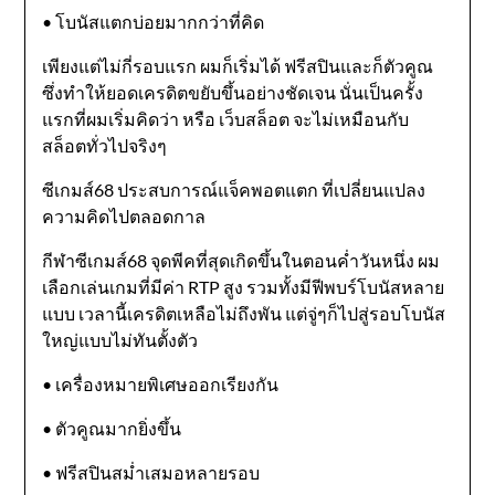
• โบนัสแตกบ่อยมากกว่าที่คิด
เพียงแต่ไม่กี่รอบแรก ผมก็เริ่มได้ ฟรีสปินและก็ตัวคูณ
ซึ่งทำให้ยอดเครดิตขยับขึ้นอย่างชัดเจน นั่นเป็นครั้ง
แรกที่ผมเริ่มคิดว่า หรือ เว็บสล็อต จะไม่เหมือนกับ
สล็อตทั่วไปจริงๆ
ซีเกมส์68 ประสบการณ์แจ็คพอตแตก ที่เปลี่ยนแปลง
ความคิดไปตลอดกาล
กีฬาซีเกมส์68 จุดพีคที่สุดเกิดขึ้นในตอนค่ำวันหนึ่ง ผม
เลือกเล่นเกมที่มีค่า RTP สูง รวมทั้งมีฟีพบร์โบนัสหลาย
แบบ เวลานี้เครดิตเหลือไม่ถึงพัน แต่จู่ๆก็ไปสู่รอบโบนัส
ใหญ่แบบไม่ทันตั้งตัว
• เครื่องหมายพิเศษออกเรียงกัน
• ตัวคูณมากยิ่งขึ้น
• ฟรีสปินสม่ำเสมอหลายรอบ