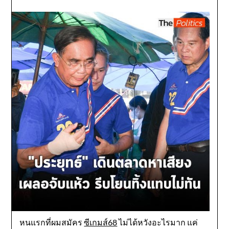
หนแรกที่ผมสมัคร
ซีเกมส์68
ไม่ได้หวังอะไรมาก แค่