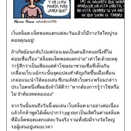
เว็บสล็อต แจ็คพอตแตกแต่ละวันแล้วก็มีรางวัลใหญ่รอ
คอยคุณอยู่!
ถ้าเกิดย้อนกลับไปแต่ก่อน ผมเป็นคนอีกคนหนึ่งที่ไม่
ค่อยเชื่อเรื่อง “สล็อตแจ็คพอตแตกง่าย” เท่าใด ด้วยเหตุ
ว่ารู้สึกว่าเป็นเพียงแต่คำโฆษณาชวนเชื่อที่เห็นกัน
เกลื่อนเว็บ แม้กระนั้นจุดแปลงสำคัญเกิดขึ้นเมื่อเพื่อน
เกลอแนะนำให้ลองเล่น ซีเกมส์68 เว็บตรง พร้อมกล่าว
ประโยคหนึ่งที่ผมยังจำได้ดีว่า “หากต้องการรู้ว่าใช่หรือ
ไม่ จำต้องทดลองเอง”
จากวันนั้นจนถึงวันนี้ ผมเล่น เว็บสล็อต มาอย่างต่อเนื่อง
แล้วก็กล้าพูดได้เต็มปากว่า pg slot เป็นเลิศในค่ายสล็อต
ที่มีแจ็คพอตแตกแต่ละวันจริง รวมทั้งยังมีรางวัลใหญ่
รอผู้เล่นอยู่เสมอเวลา