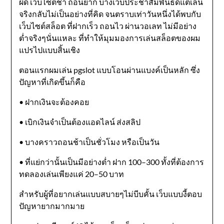
ผิด เว็บไซต์ช้า ถอนยาก บางเว็บประชาสัมพันธ์ดีแต่เล่น
จริงกลับไม่เป็นอย่างที่คิด จนตราบเท่าวันหนึ่งได้พบกับ
เว็บไซต์สล็อต ที่ฝากเร็ว ถอนไว ผ่านวอเลท ไม่มีอย่าง
ต่ำจริงๆนั่นแหละ ที่ทำให้มุมมองการเล่นสล็อตของผม
แปรไปแบบสิ้นเชิง
ตอนแรกผมเล่น pgslot แบบโอนผ่านแบงค์เป็นหลัก ซึ่ง
ปัญหาที่เกิดขึ้นก็คือ
• ฝากเงินจะต้องคอย
• เบิกเงินจำเป็นต้องแอดไลน์ ส่งสลิป
• บางคราวถอนช้าเป็นชั่วโมง หรือเป็นวัน
• ที่แย่กว่านั้นเป็นมีอย่างต่ำ ฝาก 100–300 ทั้งที่ต้องการ
ทดลองเล่นเพียงแค่ 20–50 บาท
สำหรับผู้ที่อยากเล่นแบบสบายๆไม่บีบคั้น เว็บแบบงี้ตอบ
ปัญหายากมากมาย