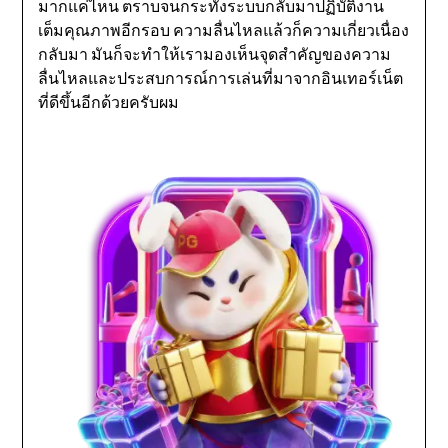
มากแค่ไหน ตราบจนกระทั่งระบบกลับมาปฏิบัติงาน
เต็มคุณภาพอีกรอบ ความลื่นไหลแล้วก็ความเกี่ยวเนื่อง
กลับมา มันก็จะทำให้เรามองเห็นจุดสำคัญของความ
ลื่นไหลและประสบการณ์การเล่นที่มาจากอินเทอร์เน็ต
ที่ดีขึ้นอีกด้วยครับผม