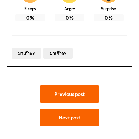
Sleepy
Angry
Surprise
0
%
0
%
0
%
มาเก๊า69
มาเก๊า69
แนะแนว
Previous post
เรื่อง
Next post