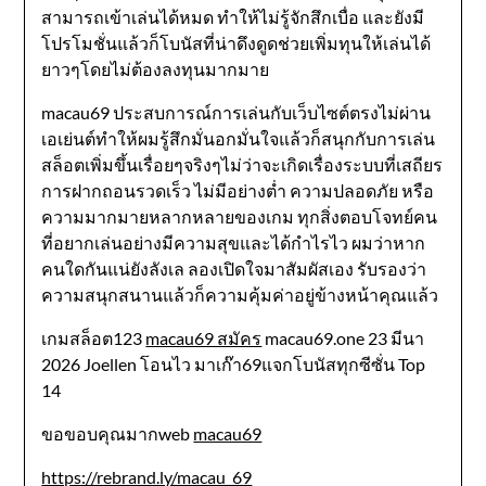
สามารถเข้าเล่นได้หมด ทำให้ไม่รู้จักสึกเบื่อ และยังมี
โปรโมชั่นแล้วก็โบนัสที่น่าดึงดูดช่วยเพิ่มทุนให้เล่นได้
ยาวๆโดยไม่ต้องลงทุนมากมาย
macau69 ประสบการณ์การเล่นกับเว็บไซต์ตรงไม่ผ่าน
เอเย่นต์ทำให้ผมรู้สึกมั่นอกมั่นใจแล้วก็สนุกกับการเล่น
สล็อตเพิ่มขึ้นเรื่อยๆจริงๆไม่ว่าจะเกิดเรื่องระบบที่เสถียร
การฝากถอนรวดเร็ว ไม่มีอย่างต่ำ ความปลอดภัย หรือ
ความมากมายหลากหลายของเกม ทุกสิ่งตอบโจทย์คน
ที่อยากเล่นอย่างมีความสุขและได้กำไรไว ผมว่าหาก
คนใดกันแน่ยังลังเล ลองเปิดใจมาสัมผัสเอง รับรองว่า
ความสนุกสนานแล้วก็ความคุ้มค่าอยู่ข้างหน้าคุณแล้ว
เกมสล็อต123
macau69 สมัคร
macau69.one 23 มีนา
2026 Joellen โอนไว มาเก๊า69แจกโบนัสทุกซีซั่น Top
14
ขอขอบคุณมากweb
macau69
https://rebrand.ly/macau_69