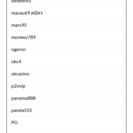
london45
macau69 สมัคร
mars95
monkey789
ngernn
okc4
okcasino
p2vvip
panama888
panda555
PG