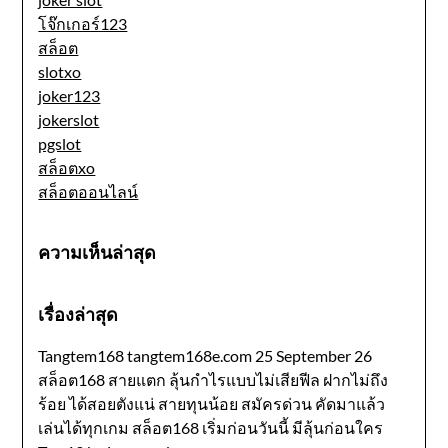
โจ๊กเกอร์123
สล็อต
slotxo
joker123
jokerslot
pgslot
สล็อตxo
สล็อตออนไลน์
ความเห็นล่าสุด
เรื่องล่าสุด
Tangtem168 tangtem168e.com 25 September 26
สล็อต168 สายแตก ลุ้นกำไรแบบไม่เสียฟีล ฝากไม่ถึง
ร้อย ได้สอยตังแน่ สายทุนน้อย สมัครด่วน คัดมาแล้ว
เล่นได้ทุกเกม สล็อต168 เริ่มก่อนวันนี้ มีลุ้นก่อนใคร