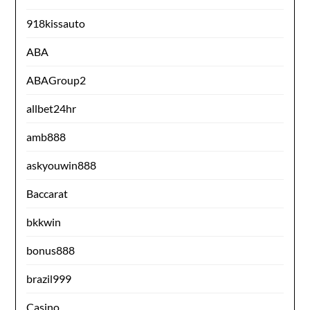
918kissauto
ABA
ABAGroup2
allbet24hr
amb888
askyouwin888
Baccarat
bkkwin
bonus888
brazil999
Casino