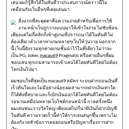
เล่น ผมก็รู้สึกได้ในทันทีว่าประสบการณ์คราวนี้ไม่
เหมือนกับเว็บอื่นๆที่เคยเล่นมา
สิ่งแรกที่สะดุดตาคือความง่ายสำหรับเพื่อการใช้
งาน หน้าเว็บถูกวางแบบมาให้เข้าใจง่าย ไม่ซับซ้อน
เพียงแค่ไม่กี่คลิกก็เข้าสู่เกมที่ปรารถนาได้ในทันที ไม่
ต้องเสียเวล่ำเวลาหาเกมหลายๆเว็บให้วุ่นวาย นอกจาก
นี้ เว็บนี้ยังรวมทุกค่ายเกมชั้นนำไว้ในที่เดียว ไม่ว่าจะ
เป็น PG, Joker,
macau69
Pragmatic หรือค่ายอื่นๆที่ผม
ชอบเล่น ทุกเกมสามารถเข้าเล่นได้โดยทันทีโดยไม่ต้อง
โยกเงินไปมา
ผมชอบใจที่สุดเป็น macau69 สมัคร ระบบฝากถอนเงินที่
เร็วทันใจและไม่มีอย่างน้อย ผมสามารถฝากเงินเท่าใด
ก็ได้ดังที่สบาย และก็เบิกเงินออกได้โดยทันทีโดยไม่ต้อง
รอนานเสมือนหลายเว็บไซต์ก่อนหน้านี้ กาลครั้งหนึ่ง
ผมเล่นชนะรางวัลใหญ่ เพียงแต่ไม่กี่นาทีเงินก็ฝากบัญชี
ในทันที ความรวดเร็วนี้ทำให้การเล่นสนุกขึ้น เพราะไม่
ต้องกังวลหัวข้อการคอยถอนหรือปัญหาเรื่องการฝาก
เงิน