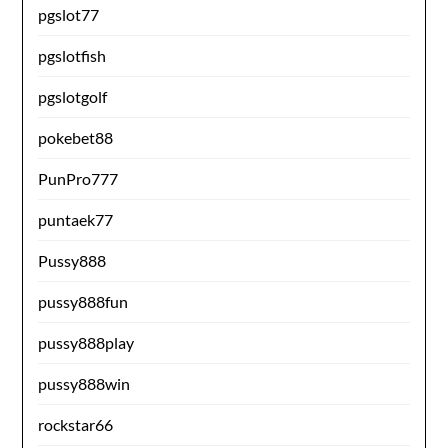
pgslot77
pgslotfish
pgslotgolf
pokebet88
PunPro777
puntaek77
Pussy888
pussy888fun
pussy888play
pussy888win
rockstar66