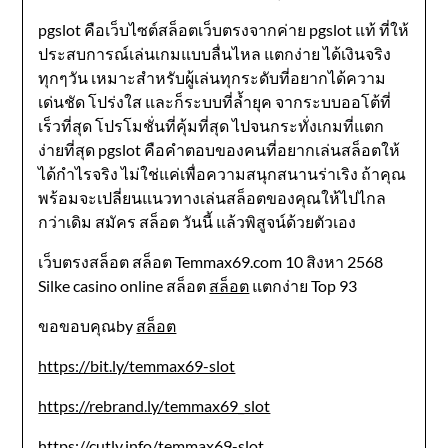
pgslot คือเว็บไซต์สล็อตเว็บตรงจากค่าย pgslot แท้ ที่ให้
ประสบการณ์เล่นเกมแบบลื่นไหล แตกง่าย ได้เงินจริง
ทุกๆวัน เหมาะสำหรับผู้เล่นทุกระดับที่อยากได้ความ
เด่นชัด โปร่งใส และก็ระบบที่ล้ำยุค จากระบบออโต้ที่
เร็วที่สุด โปรโมชั่นที่คุ้มที่สุด ไปจนกระทั่งเกมที่แตก
ง่ายที่สุด pgslot คือคำตอบของคนที่อยากเล่นสล็อตให้
ได้กำไรจริง ไม่ใช่แค่เพื่อความสนุกสนานร่าเริง ถ้าคุณ
พร้อมจะเปลี่ยนแนวทางเล่นสล็อตของคุณให้ไปไกล
กว่าเดิม สมัคร สล็อต วันนี้ แล้วพิสูจน์ด้วยตัวเอง
เว็บตรงสล็อต สล็อต Temmax69.com 10 สิงหา 2568
Silke casino online สล็อต
สล็อต
แตกง่าย Top 93
ขอขอบคุณby
สล็อต
https://bit.ly/temmax69-slot
https://rebrand.ly/temmax69_slot
https://cutly.info/temmax69-slot