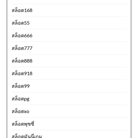
สล็อต168
สล็อต55
สล็อต666
สล็อต777
สล็อต888
สล็อต918
สล็อต99
สล็อตpg
สล็อตxo
สล็อตพุซซี่
สล็อตมันนี่เกม