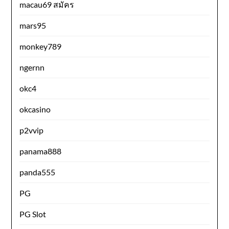
macau69 สมัคร
mars95
monkey789
ngernn
okc4
okcasino
p2vvip
panama888
panda555
PG
PG Slot