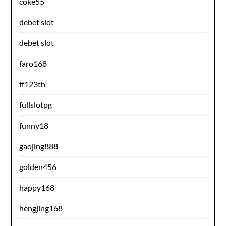
coke55
debet slot
debet slot
faro168
ff123th
fullslotpg
funny18
gaojing888
golden456
happy168
hengjing168