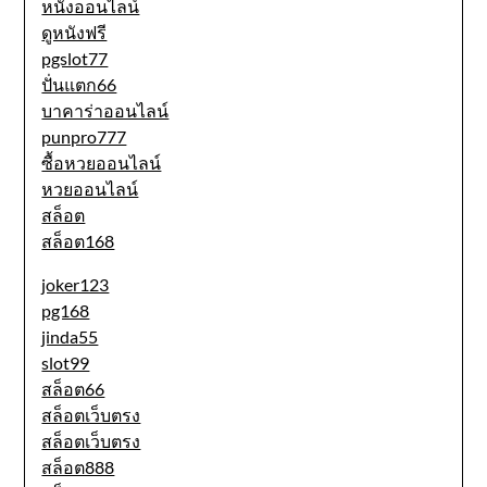
หนังออนไลน์
ดูหนังฟรี
pgslot77
ปั่นแตก66
บาคาร่าออนไลน์
punpro777
ซื้อหวยออนไลน์
หวยออนไลน์
สล็อต
สล็อต168
joker123
pg168
jinda55
slot99
สล็อต66
สล็อตเว็บตรง
สล็อตเว็บตรง
สล็อต888