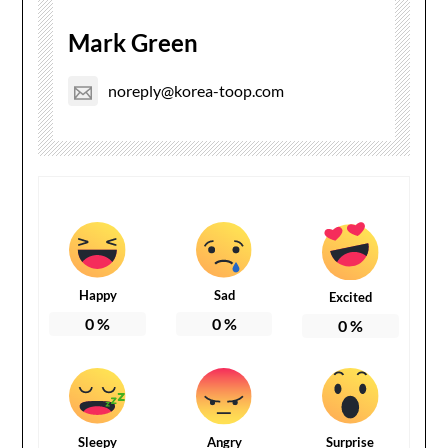
Mark Green
noreply@korea-toop.com
Happy
Sad
Excited
0
%
0
%
0
%
Sleepy
Angry
Surprise