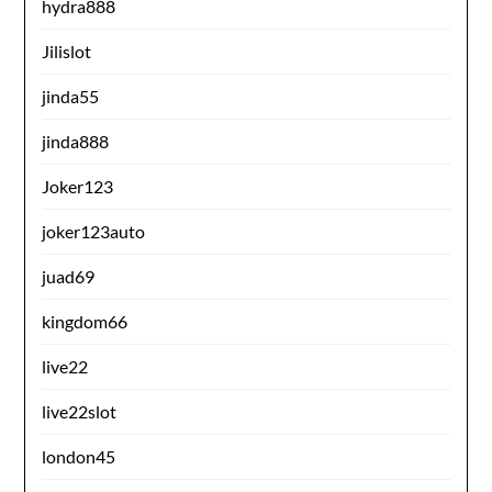
hydra888
Jilislot
jinda55
jinda888
Joker123
joker123auto
juad69
kingdom66
live22
live22slot
london45