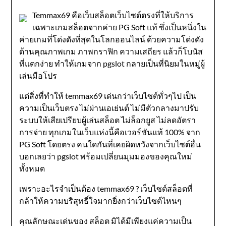
Temmax69 คือเว็บสล็อตเว็บไซต์ตรงที่ให้บริการ
เฉพาะเกมสล็อตจากค่าย PG Soft แท้ ซึ่งเป็นหนึ่งใน
ค่ายเกมที่โด่งดังที่สุดในโลกออนไลน์ ด้วยความโด่งดัง
ด้านคุณภาพเกม ภาพกราฟิก ความเสถียร แล้วก็โบนัส
ที่แตกง่าย ทำให้เกมจาก pgslot กลายเป็นที่นิยมในหมู่ผู้
เล่นมือโปร
แต่สิ่งที่ทำให้ temmax69 เด่นกว่าเว็บไซต์ทั่วๆไป เป็น
ความเป็นเว็บตรง ไม่ผ่านเอเย่นต์ ไม่มีตัวกลางมาปรับ
ระบบให้เสียเปรียบผู้เล่นสล็อต ไม่ล็อกยูส ไม่ลดอัตรา
การจ่าย ทุกเกมในเว็บแห่งนี้คือเวอร์ชันแท้ 100% จาก
PG Soft โดยตรง คนใดกันที่เคยผิดหวังจากเว็บไซต์อื่น
บอกเลยว่า pgslot พร้อมเปลี่ยนมุมมองของคุณใหม่
ทั้งหมด
เพราะอะไรจำเป็นต้อง temmax69 ? เว็บไซต์สล็อตที่
กล้าให้ความบริสุทธิ์ใจมากยิ่งกว่าเว็บไซต์ไหนๆ
คุณลักษณะเด่นของ สล็อต มิได้มีเพียงแค่ความเป็น