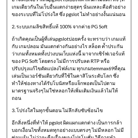
เกมเดียวกันในเว็บอื่นแตกง่ายสุดๆ นั่นแหละคือตัวอย่าง
ของระบบที่ไม่โปร่งใส ซึ่ง pgslot ไม่ทำอย่างงั้นแน่นอน
2. ระบบเกมลิขสิทธิ์แท้ 100% จากค่าย PG Soft
ถ้าเกิดคุณเป็นผู้ที่เล่นpgslotบ่อยครั้ง จะทราบว่า เกมแท้
กับ เกมปลอม มันแตกต่างกันอย่างไร สล็อต ค้ำประกัน
ว่าเกมทั้งหมดทั้งปวงบนเว็บแห่งนี้ มาจากเซิร์ฟเวอร์แท้
ของ PG Soft โดยตรง ไม่มีการปรับลด RTP หรือ
ปรับปรุงแก้ไขดัดแปลงไฟล์เกม ทุกเกมtemmax69ที่คุณ
เล่นเป็นเวอร์ชันเดียวกับที่ใช้ในคาสิโนระดับโลก ซึ่ง
ทำให้ช่องทางได้รับโบนัสหรือแจ็กพอตเป็นไปตาม
มาตรฐานจริงๆไม่ใช่หลอกให้เพิ่มเติมเงินแล้วไม่ให้
ถอน
3. โปร่งใสในทุกขั้นตอน ไม่ลึกลับซับซ้อนไข
อีกสิ่งหนึ่งที่ทำให้ pgslot ผิดแผกแตกต่าง เป็นการกล้า
บอกเงื่อนไขทั้งหมดทุกอย่างแบบตรงๆ ไม่มีหลอก ไม่มี
ซ่อนเร้น ไม่ว่าจะคือเรื่องของโปรโมชั่น วิธีการทำ