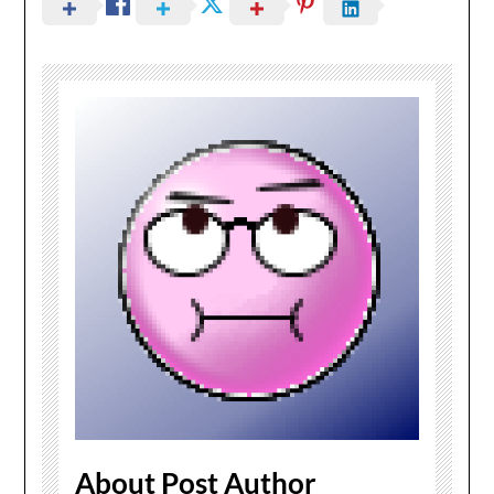
About Post Author