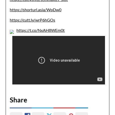
https://shorturl.asia/WpDw0
https://cutt.ly/wrP6hGOs
https://t.co/NxAH8WEm0t
Share