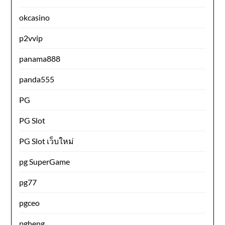
okcasino
p2vvip
panama888
panda555
PG
PG Slot
PG Slot เว็บใหม่
pg SuperGame
pg77
pgceo
pgheng