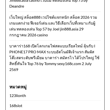
Jin888.asia casino เว็บแม่ ทดลองเล่น Top 73 by
Deandre
เว็บใหญ่ สล็อต888 เวปไซต์แจกหนัก สล็อต 2026 รวม
เกมแตกง่าย ฟีเจอร์เด่น และวิธีเลือกเว็บที่เหมาะกับผู้
เล่น ทดลองเล่น Top 57 by Joel jin888.asia 29
กรกฎาคม 2026 casino
บาคาร่า168 เปิดโลกเกมไพ่สดแบบเรียลไทม์ ลุ้นรับ I
PHONE17 PRO MAX ระบบอัตโนมัติเจ้าแรก สัมผัส
โต๊ะสดระดับพรีเมียม บาคาร่า สมัครไว ได้โปรใหญ่ ใช้
สิทธิ์ทันใจ Top 76 by Tommy sexy168c.com 2 July
2569
หมวดหมู่
123lionth
168slot