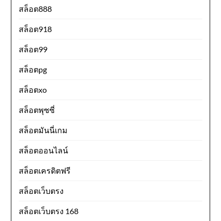
สล็อต888
สล็อต918
สล็อต99
สล็อตpg
สล็อตxo
สล็อตพุซซี่
สล็อตมันนี่เกม
สล็อตออนไลน์
สล็อตเครดิตฟรี
สล็อตเว็บตรง
สล็อตเว็บตรง 168