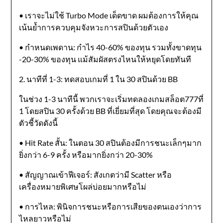
• เราจะไม่ใช้ Turbo Mode เด็ดขาด ผมต้องการให้คุณ
เน้นย้ำการควบคุมจังหวะการสปินด้วยตัวเอง
• กำหนดเพดาน: กำไร 40-60% ของทุน รวมทั้งขาดทุน
-20-30% ของทุน แม้สัมผัสตรงไหนให้หยุดโดยทันที
2. นาทีที่ 1-3: ทดสอบเกมที่ 1 ใน 30 สปินด้วย BB
ในช่วง 1-3 นาทีนี้ พวกเราจะเริ่มทดลองเกมสล็อต777ที่
1 โดยสปิน 30 ครั้งด้วย BB ที่เยี่ยมที่สุด โดยคุณจะต้องมี
ตัวชี้วัดดังนี้
• Hit Rate สั้น: ในตอน 30 สปินต้องมีการชนะเล็กๆมาก
ยิ่งกว่า 6-9 ครั้ง หรือมากยิ่งกว่า 20-30%
• สัญญาณเข้าฟีเจอร์: สังเกตว่ามี Scatter หรือ
เครื่องหมายพิเศษโผล่บ่อยมากหรือไม่
• การไหล: พินิจการชนะหรือการเสียของตนเองว่าการ
ไหลยาวหรือไม่