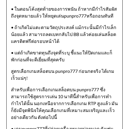
• ในตอนโค้งสุดท้ายของการพนัน ถ้าหากมีกำไรสัมผัส
ถึงจุดหมายแล้ว ให้หยุดเล่นpunpro777หรือถอนทันที
• ถ้าเกิดไม่แตะตามวัตถุประสงค์ แม้กระนั้นมีกำไรเล็ก
น้อยแล้ว สามารถลดเบทกลับไป BB แล้วค่อยเล่นสล็อต
เเครดิตฟรีต่อรอบหน้าได้
• แต่ถ้าเกิดขาดทุนถึงจุดที่ระบุ ชี้แนะให้ปิดเกมและก็
พักก่อนที่จะดีเยี่ยมที่สุดครับ
สูตรเลือกเกมสล็อตบน punpro777 ก่อนกดจริง ได้เกม
เร็วแน่ๆ!
สำหรับเพื่อการเลือกเกมสล็อตบน punpro777 ซึ่ง
สามารถใช้สูตรการเล่น 10 นาทีนี้สำหรับเพื่อการทำ
กำไรได้นั้น นอกเหนือจากการเลือกเกม RTP สูงแล้ว มัน
ก็ยังมีจุดพินิจให้คุณเลือกเกมที่เหมาะสมเจริญและเร็ว
อย่างเดียวกัน ดังต่อไปนี้
• เกมpunpro777ที่ปล่อยเครื่องหมายบ่อยมาก ดังเช่น