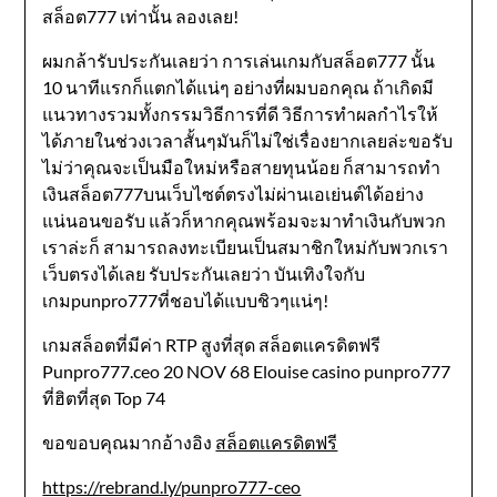
สล็อต777 เท่านั้น ลองเลย!
ผมกล้ารับประกันเลยว่า การเล่นเกมกับสล็อต777 นั้น
10 นาทีแรกก็แตกได้แน่ๆ อย่างที่ผมบอกคุณ ถ้าเกิดมี
แนวทางรวมทั้งกรรมวิธีการที่ดี วิธีการทำผลกำไรให้
ได้ภายในช่วงเวลาสั้นๆมันก็ไม่ใช่เรื่องยากเลยล่ะขอรับ
ไม่ว่าคุณจะเป็นมือใหม่หรือสายทุนน้อย ก็สามารถทำ
เงินสล็อต777บนเว็บไซต์ตรงไม่ผ่านเอเย่นต์ได้อย่าง
แน่นอนขอรับ แล้วก็หากคุณพร้อมจะมาทำเงินกับพวก
เราล่ะก็ สามารถลงทะเบียนเป็นสมาชิกใหม่กับพวกเรา
เว็บตรงได้เลย รับประกันเลยว่า บันเทิงใจกับ
เกมpunpro777ที่ชอบได้แบบชิวๆแน่ๆ!
เกมสล็อตที่มีค่า RTP สูงที่สุด สล็อตเเครดิตฟรี
Punpro777.ceo 20 NOV 68 Elouise casino punpro777
ที่ฮิตที่สุด Top 74
ขอขอบคุณมากอ้างอิง
สล็อตเเครดิตฟรี
https://rebrand.ly/punpro777-ceo