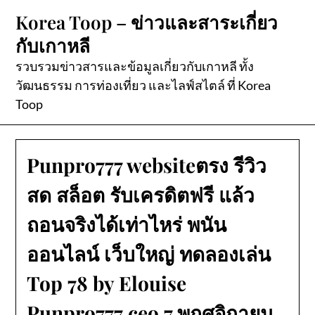
Skip
Korea Toop – ข่าวและสาระเกี่ยว
to
กับเกาหลี
content
รวบรวมข่าวสารและข้อมูลเกี่ยวกับเกาหลี ทั้ง
วัฒนธรรม การท่องเที่ยว และไลฟ์สไตล์ ที่ Korea
Toop
Punpro777 websiteตรง รีวิว
สด สล็อต รับเครดิตฟรี แล้ว
ถอนจริงได้เท่าไหร่ พนัน
ออนไลน์ เว็บใหญ่ ทดลองเล่น
Top 78 by Elouise
Punpro777.ceo 7 พฤศจิกายน