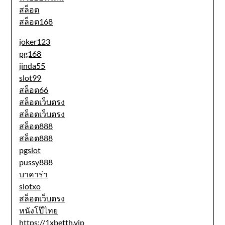
สล็อต
สล็อต168
joker123
pg168
jinda55
slot99
สล็อต66
สล็อตเว็บตรง
สล็อตเว็บตรง
สล็อต888
สล็อต888
pgslot
pussy888
บาคาร่า
slotxo
สล็อตเว็บตรง
หนังโป๊ไทย
https://1xbetth.vip