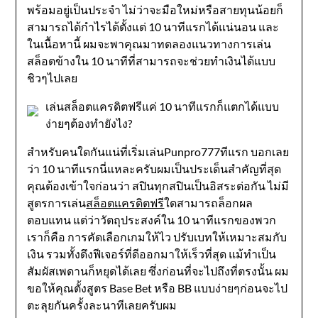
พร้อมอยู่เป็นประจำ ไม่ว่าจะมือใหม่หรือสายทุนน้อยก็
สามารถได้กำไรได้ตั้งแต่ 10 นาทีแรกได้แน่นอน และ
ในเนื้อหานี้ ผมจะพาคุณมาทดลองแนวทางการเล่น
สล็อตข้างใน 10 นาทีที่สามารถจะช่วยทำเงินได้แบบ
ชิวๆไปเลย
เล่นสล็อตแครดิตฟรีแค่ 10 นาทีแรกก็แตกได้แบบ
ง่ายๆต้องทำยังไง?
สำหรับคนใดกันแน่ที่เริ่มเล่นPunpro777ทีแรก บอกเลย
ว่า 10 นาทีแรกนี่แหละครับผมเป็นประเด็นสำคัญที่สุด
คุณต้องเข้าใจก่อนว่า สปินทุกสปินเป็นอิสระต่อกัน ไม่มี
สูตรการเล่น
สล็อตเเครดิตฟรี
ใดสามารถล็อกผล
ตอบแทน แต่ว่าวัตถุประสงค์ใน 10 นาทีแรกของพวก
เราก็คือ การคัดเลือกเกมให้ไว ปรับเบทให้เหมาะสมกับ
เงิน รวมทั้งดึงฟีเจอร์ที่ดีออกมาให้เร็วที่สุด แม้ทำเป็น
สัมผัสเพดานก็หยุดได้เลย ซึ่งก่อนที่จะไปถึงที่ตรงนั้น ผม
ขอให้คุณตั้งสูตร Base Bet หรือ BB แบบง่ายๆก่อนจะไป
ตะลุยกันครั้งละนาทีเลยครับผม