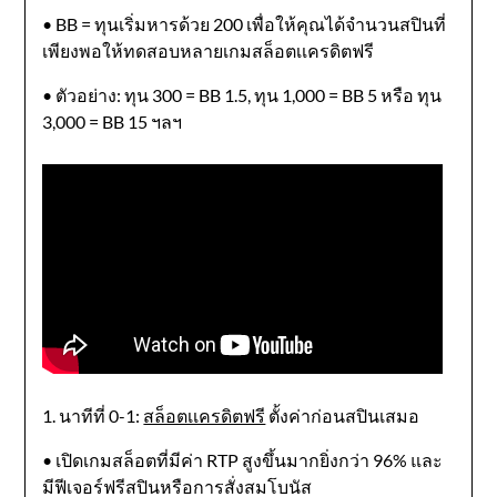
• BB = ทุนเริ่มหารด้วย 200 เพื่อให้คุณได้จำนวนสปินที่
เพียงพอให้ทดสอบหลายเกมสล็อตเเครดิตฟรี
• ตัวอย่าง: ทุน 300 = BB 1.5, ทุน 1,000 = BB 5 หรือ ทุน
3,000 = BB 15 ฯลฯ
1. นาทีที่ 0-1:
สล็อตเเครดิตฟรี
ตั้งค่าก่อนสปินเสมอ
• เปิดเกมสล็อตที่มีค่า RTP สูงขึ้นมากยิ่งกว่า 96% และ
มีฟีเจอร์ฟรีสปินหรือการสั่งสมโบนัส