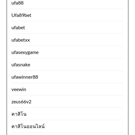
ufa88
Ufa89bet
ufabet
ufabetxx
ufasexygame
ufasnake
ufawinner88
veewin
zeus66v2
คาสิโน
คาสิโนออนไลน์