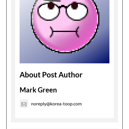
About Post Author
Mark Green
noreply@korea-toop.com