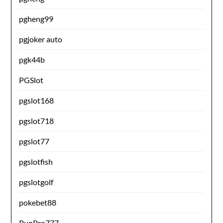
pgheng99
pgjoker auto
pgk44b
PGSlot
pgslot168
pgslot718
pgslot77
pgslotfish
pgslotgolf
pokebet88
PunPro777