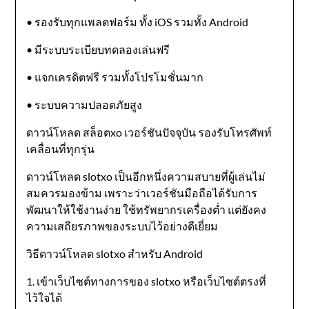
• รองรับทุกแพลตฟอร์ม ทั้ง iOS รวมทั้ง Android
• มีระบบระเบียบทดลองเล่นฟรี
• แจกเครดิตฟรี รวมทั้งโปรโมชั่นมาก
• ระบบความปลอดภัยสูง
ดาวน์โหลด สล็อตxo เวอร์ชันปัจจุบัน รองรับโทรศัพท์
เคลื่อนที่ทุกรุ่น
ดาวน์โหลด slotxo เป็นอีกหนึ่งความสบายที่ผู้เล่นไม่
สมควรมองข้าม เพราะว่าเวอร์ชันมือถือได้รับการ
พัฒนาให้ใช้งานง่าย ใช้ทรัพยากรเครื่องต่ำ แต่ยังคง
ความเสถียรภาพของระบบไว้อย่างดีเยี่ยม
วิธีดาวน์โหลด slotxo สำหรับ Android
1. เข้าเว็บไซต์ทางการของ slotxo หรือเว็บไซต์ตรงที่
ไว้ใจได้