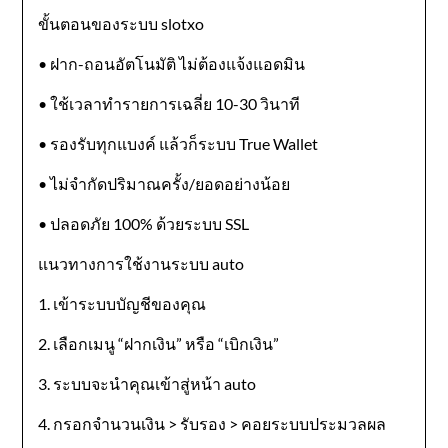
ขั้นตอนของระบบ slotxo
• ฝาก-ถอนอัตโนมัติ ไม่ต้องแจ้งแอดมิน
• ใช้เวลาทำรายการเฉลี่ย 10-30 วินาที
• รองรับทุกแบงค์ แล้วก็ระบบ True Wallet
• ไม่จำกัดปริมาณครั้ง/ยอดอย่างน้อย
• ปลอดภัย 100% ด้วยระบบ SSL
แนวทางการใช้งานระบบ auto
1. เข้าระบบบัญชีของคุณ
2. เลือกเมนู “ฝากเงิน” หรือ “เบิกเงิน”
3. ระบบจะนำคุณเข้าสู่หน้า auto
4. กรอกจำนวนเงิน > รับรอง > คอยระบบประมวลผล