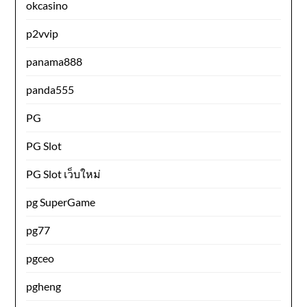
okcasino
p2vvip
panama888
panda555
PG
PG Slot
PG Slot เว็บใหม่
pg SuperGame
pg77
pgceo
pgheng