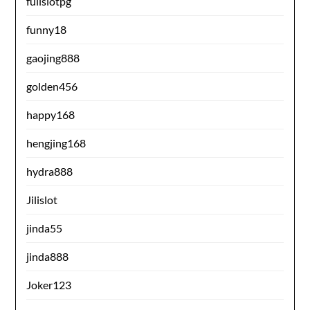
fullslotpg
funny18
gaojing888
golden456
happy168
hengjing168
hydra888
Jilislot
jinda55
jinda888
Joker123