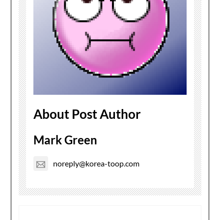
About Post Author
Mark Green
noreply@korea-toop.com