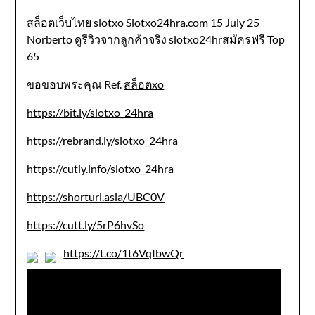
สล็อตเว็บไทย slotxo Slotxo24hra.com 15 July 25
Norberto ดูรีวิวจากลูกค้าจริง slotxo24hrสมัครฟรี Top
65
ขอขอบพระคุณ Ref.
สล็อตxo
https://bit.ly/slotxo_24hra
https://rebrand.ly/slotxo_24hra
https://cutly.info/slotxo_24hra
https://shorturl.asia/UBC0V
https://cutt.ly/5rP6hvSo
https://t.co/1t6VqIbwQr