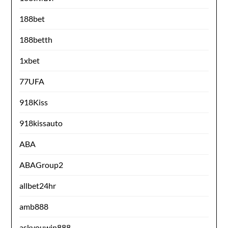
188bet
188betth
1xbet
77UFA
918Kiss
918kissauto
ABA
ABAGroup2
allbet24hr
amb888
askyouwin888