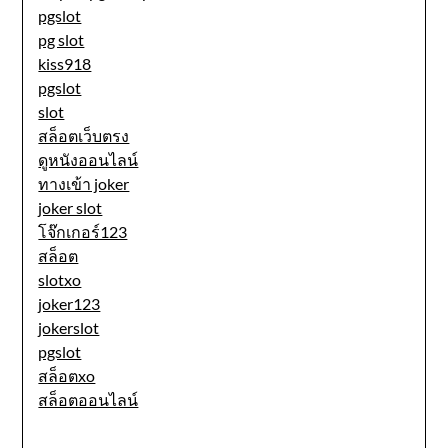
pgslot
pg slot
kiss918
pgslot
slot
สล็อตเว็บตรง
ดูหนังออนไลน์
ทางเข้า joker
joker slot
โจ๊กเกอร์123
สล็อต
slotxo
joker123
jokerslot
pgslot
สล็อตxo
สล็อตออนไลน์