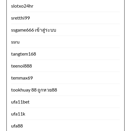
slotxo24hr
sretthi99
ssgame666 เข้าสู่ระบบ
ssru
tangtem168
teenoi888
temmax69
tookhuay 88 ถูกหวย88
ufa11bet
ufa11k
ufa88