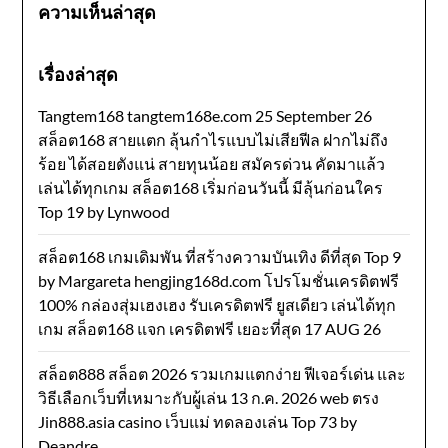
ความเห็นล่าสุด
เรื่องล่าสุด
Tangtem168 tangtem168e.com 25 September 26
สล็อต168 สายแตก ลุ้นกำไรแบบไม่เสียฟีล ฝากไม่ถึง
ร้อย ได้สอยตังแน่ สายทุนน้อย สมัครด่วน คัดมาแล้ว
เล่นได้ทุกเกม สล็อต168 เริ่มก่อนวันนี้ มีลุ้นก่อนใคร
Top 19 by Lynwood
สล็อต168 เกมเดิมพัน ที่สร้างความบันเทิง ดีที่สุด Top 9
by Margareta hengjing168d.com โปรโมชั่นเครดิตฟรี
100% กล่องสุ่มเฮงเฮง รับเครดิตฟรี ยูสเดียว เล่นได้ทุก
เกม สล็อต168 แจก เครดิตฟรี เยอะที่สุด 17 AUG 26
สล็อต888 สล็อต 2026 รวมเกมแตกง่าย ฟีเจอร์เด่น และ
วิธีเลือกเว็บที่เหมาะกับผู้เล่น 13 ก.ค. 2026 web ตรง
Jin888.asia casino เว็บแม่ ทดลองเล่น Top 73 by
Deandre