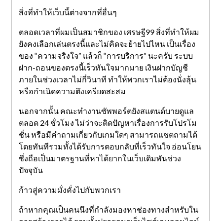
สิ่งที่ทำให้เว็บนี้ต่างจากที่อื่นๆ
ตลอดเวลาที่ผมเป็นสมาชิกของ เศรษฐี99 สิ่งที่ทำให้ผม
ยังคงเลือกเล่นตรงนี้และไม่คิดจะย้ายไปไหน เป็นเรื่อง
ของ “ความจริงใจ” แล้วก็ “การบริการ” นะครับ ระบบ
ฝาก-ถอนของตรงนี้เร็วทันใจมากมาย เงินฝากบัญชี
ภายในช่วงเวลาไม่กี่วินาที ทำให้พวกเราไม่ต้องนั่งลุ้น
หรือกำเนิดความตึงเครียดสะสม
นอกจากนั้น คณะทำงานซัพพอร์ตยังสแตนด์บายดูแล
ตลอด 24 ชั่วโมง ไม่ว่าจะติดปัญหาเรื่องการรับโปรโม
ชั่น หรือมีคำถามเกี่ยวกับเกมใดๆ สามารถแชตถามได้
โดยทันทีรวมทั้งได้รับการตอบกลับที่เร็วทันใจ อ่อนโยน
ซึ่งถือเป็นมาตรฐานที่หาได้ยากในเว็บเดิมพันช่วง
ปัจจุบัน
ก้าวสู่ความมั่งคั่งไปกับพวกเรา
ถ้าหากคุณเป็นคนนึงที่กำลังมองหาช่องทางสำหรับใน