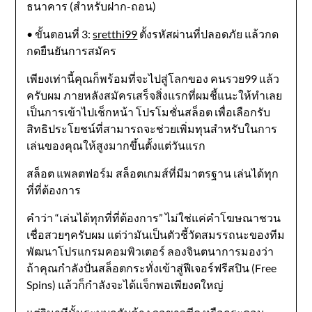
ธนาคาร (สำหรับฝาก-ถอน)
• ขั้นตอนที่ 3:
sretthi99
ตั้งรหัสผ่านที่ปลอดภัย แล้วกด
กดยืนยันการสมัคร
เพียงเท่านี้คุณก็พร้อมที่จะไปสู่โลกของ คนรวย99 แล้ว
ครับผม ภายหลังสมัครเสร็จสิ่งแรกที่ผมชี้แนะให้ทำเลย
เป็นการเข้าไปเช็กหน้า โปรโมชั่นสล็อต เพื่อเลือกรับ
สิทธิประโยชน์ที่สามารถจะช่วยเพิ่มทุนสำหรับในการ
เล่นของคุณให้สูงมากขึ้นตั้งแต่วันแรก
สล็อต แพลตฟอร์ม สล็อตเกมส์ที่มีมาตรฐาน เล่นได้ทุก
ที่ที่ต้องการ
คำว่า “เล่นได้ทุกที่ที่ต้องการ” ไม่ใช่แค่คำโฆษณาชวน
เชื่อสวยๆครับผม แต่ว่ามันเป็นตัวชี้วัดสมรรถนะของทีม
พัฒนาโปรแกรมคอมพิวเตอร์ ลองจินตนาการมองว่า
ถ้าคุณกำลังปั่นสล็อตกระทั่งเข้าสู่ฟีเจอร์ฟรีสปิน (Free
Spins) แล้วก็กำลังจะได้แจ็กพอเพียงตใหญ่