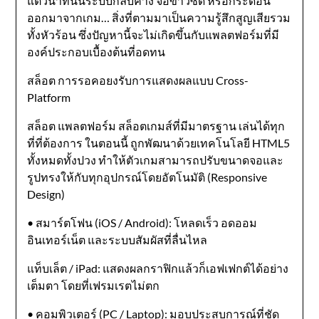
แต่วินาทีนั้นระบบกลับค้าง จอขาวซีด หรือกระดอน
ออกมาจากเกม… สิ่งที่ตามมาเป็นความรู้สึกสูญเสียรวม
ทั้งหัวร้อน ซึ่งปัญหานี้จะไม่เกิดขึ้นกับแพลตฟอร์มที่มี
องค์ประกอบเบื้องต้นที่อดทน
สล็อต การรอคอยงรับการแสดงผลแบบ Cross-
Platform
สล็อต แพลตฟอร์ม สล็อตเกมส์ที่มีมาตรฐาน เล่นได้ทุก
ที่ที่ต้องการ ในตอนนี้ ถูกพัฒนาด้วยเทคโนโลยี HTML5
ทั้งหมดทั้งปวง ทำให้ตัวเกมสามารถปรับขนาดจอและ
รูปทรงให้กับทุกอุปกรณ์โดยอัตโนมัติ (Responsive
Design)
• สมาร์ตโฟน (iOS / Android): โหลดเร็ว อดออม
อินเทอร์เน็ต และระบบสัมผัสที่ลื่นไหล
แท็บเล็ต / iPad: แสดงผลกราฟิกแล้วก็เอฟเฟกต์ได้อย่าง
เต็มตา โดยที่เฟรมเรตไม่ตก
• คอมพิวเตอร์ (PC / Laptop): มอบประสบการณ์ที่ชัด