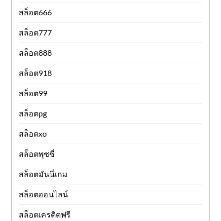
สล็อต666
สล็อต777
สล็อต888
สล็อต918
สล็อต99
สล็อตpg
สล็อตxo
สล็อตพุซซี่
สล็อตมันนี่เกม
สล็อตออนไลน์
สล็อตเครดิตฟรี