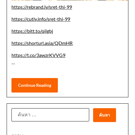
https://rebrand.ly/sret-thi-99
https://cutly.info/sret-thi-99
https://bitt.to/qilgbj
https://shorturl.asia/QDmHR
https://t.co/3awzrKVVG9
…
Continue Reading
ค้นหา
สำหรับ: