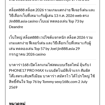
สล็อต888 สล็อต 2026 รวมเกมแตกง่าย ฟีเจอร์เด่น และ
วิธีเลือกเว็บที่เหมาะกับผู้เล่น 13 ก.ค. 2026 web ตรง
Jin888.asia casino เว็บแม่ ทดลองเล่น Top 73 by
Deandre
เว็บใหญ่ สล็อต888 เวปไซต์แจกหนัก สล็อต 2026 รวม
เกมแตกง่าย ฟีเจอร์เด่น และวิธีเลือกเว็บที่เหมาะกับผู้
เล่น ทดลองเล่น Top 57 by Joel jin888.asia 29
กรกฎาคม 2026 casino
บาคาร่า168 เปิดโลกเกมไพ่สดแบบเรียลไทม์ ลุ้นรับ I
PHONE17 PRO MAX ระบบอัตโนมัติเจ้าแรก สัมผัส
โต๊ะสดระดับพรีเมียม บาคาร่า สมัครไว ได้โปรใหญ่ ใช้
สิทธิ์ทันใจ Top 76 by Tommy sexy168c.com 2 July
2569
หมวดหมู่