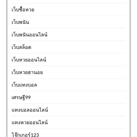
เว็บซื้อหวย
เว็บพนัน
เว็บพนันออนไลน์
เว็บสล็อต
เว็บหวยออนไลน์
เว็บหวยฮานอย
เว็บแทงบอล
เศรษฐี99
แทงบอลออนไลน์
แทงหวยออนไลน์
โจ๊กเกอร์123