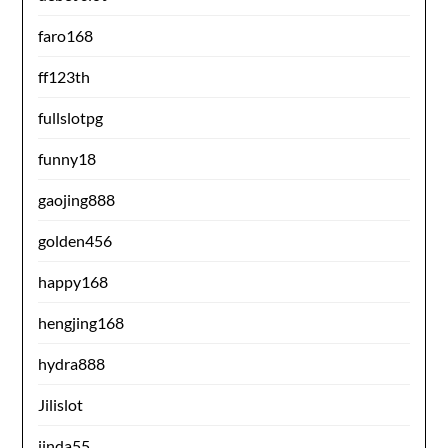
faro168
ff123th
fullslotpg
funny18
gaojing888
golden456
happy168
hengjing168
hydra888
Jilislot
jinda55