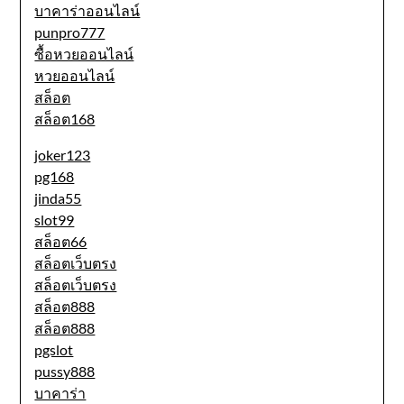
บาคาร่าออนไลน์
punpro777
ซื้อหวยออนไลน์
หวยออนไลน์
สล็อต
สล็อต168
joker123
pg168
jinda55
slot99
สล็อต66
สล็อตเว็บตรง
สล็อตเว็บตรง
สล็อต888
สล็อต888
pgslot
pussy888
บาคาร่า