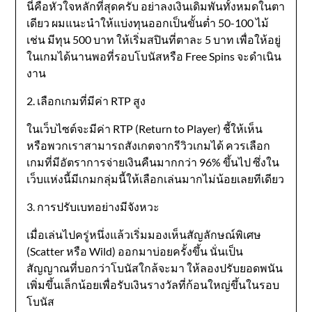
นี่คือหัวใจหลักที่สุดครับ อย่าลงเงินเดิมพันทั้งหมดในตา
เดียว ผมแนะนำให้แบ่งทุนออกเป็นขั้นต่ำ 50-100 ไม้
เช่น มีทุน 500 บาท ให้เริ่มสปินที่ตาละ 5 บาท เพื่อให้อยู่
ในเกมได้นานพอที่รอบโบนัสหรือ Free Spins จะดำเนิน
งาน
2. เลือกเกมที่มีค่า RTP สูง
ในเว็บไซต์จะมีค่า RTP (Return to Player) ชี้ให้เห็น
หรือพวกเราสามารถสังเกตจากรีวิวเกมได้ ควรเลือก
เกมที่มีอัตราการจ่ายเงินคืนมากกว่า 96% ขึ้นไป ซึ่งใน
เว็บแห่งนี้มีเกมกลุ่มนี้ให้เลือกเล่นมากไม่น้อยเลยทีเดียว
3. การปรับเบทอย่างมีจังหวะ
เมื่อเล่นไปครู่หนึ่งแล้วเริ่มมองเห็นสัญลักษณ์พิเศษ
(Scatter หรือ Wild) ออกมาบ่อยครั้งขึ้น นั่นเป็น
สัญญาณที่บอกว่าโบนัสใกล้จะมา ให้ลองปรับยอดพนัน
เพิ่มขึ้นเล็กน้อยเพื่อรับเงินรางวัลที่ก้อนใหญ่ขึ้นในรอบ
โบนัส