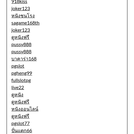
918kiss
joker123
หนังชนโรง
sagame168th
joker123
ดูหนังฟรี
pussy888
pussy888
บาคาร่า168
pgslot
pgheng99
fullslotpg
live22
ดูหนัง
ดูหนังฟรี
หนังออนไลน์
ดูหนังฟรี
pgslot77
ปั่นแตก66