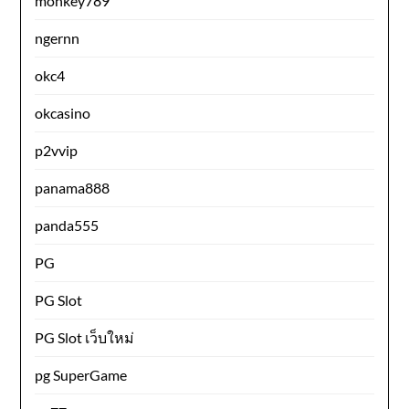
monkey789
ngernn
okc4
okcasino
p2vvip
panama888
panda555
PG
PG Slot
PG Slot เว็บใหม่
pg SuperGame