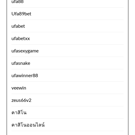
ufa88
Ufa89bet
ufabet
ufabetxx
ufasexygame
ufasnake
ufawinner88
veewin
zeus66v2
คาสิโน
คาสิโนออนไลน์