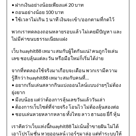
• ฝากเงินอย่างน้อยเพียงแค่ 20 บาท
• ถอนอย่างน้อย 100 บาท
• ใช้เวลาไม่เกิน 1 นาที เงินจะเข้า/ออกตามที่กดไว้
พวกเราทดลองถอนหลายรอบแล้ว ไม่เคยมีปัญหา และ
ไม่มีค่าขนบธรรมเนียมแฝง
เว็บ huayhit88 เหมาะสมกับผู้ใดกันแน่? คนถูกใจเล่น
เลข ชอบลุ้นแต่ละวัน หรือมือใหม่ก็เริ่มได้ง่าย
จากที่ทดลองใช้จริงมาเกือบจะเดือน พวกเรามีความ
รู้สึกว่า huayhit88 เหมาะสมกับคนที่…
• อยากเริ่มเล่นสลากกินแบ่งออนไลน์แบบง่ายๆไม่ต้อง
ยุ่งยาก
• มีงบน้อย แต่ว่าต้องการลุ้นเลขวันแล้ววันเล่า
• ต้องการเว็บไซต์ที่จ่ายจริง โอนไว ไม่ต้องลุ้นสองต่อ
• ชอบเล่นหวยหลากหลาย ทั้งไทย ลาว ฮานอย ยี่กี หุ้น
เราคิดว่าเว็บแห่งนี้huayhit88 ไม่เน้นย้ำขายฝัน ไม่ได้
เอาโปรโมชั่น หวยออนลน์ เวอร์ๆมาล่อ แต่ทำระบบให้