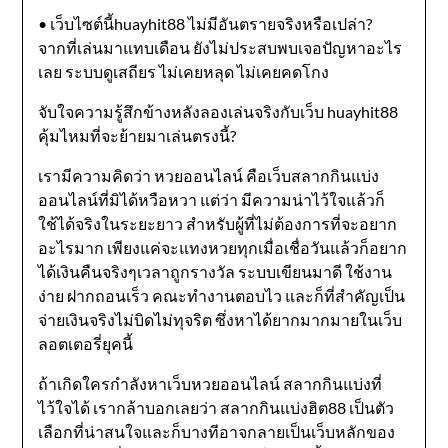
• เว็บไซต์นี้huayhit88 ไม่มีอันตรายจริงหรือเปล่า?
จากที่เล่นมาแทบเดือน ยังไม่ประสบพบเจอปัญหาอะไร
เลย ระบบดูเสถียร ไม่เคยหลุด ไม่เคยคดโกง
จับใจความรู้สึกข้างหลังลองเล่นจริงกับเว็บ huayhit88
คุ้มไหมที่จะย้ายมาเล่นตรงนี้?
เรามีความคิดว่า หวยออนไลน์ คือเว็บสลากกินแบ่ง
ออนไลน์ที่มิได้หวือหวา แต่ว่า มีความน่าไว้ใจแล้วก็
ใช้ได้จริงในระยะยาว สำหรับผู้ที่ไม่ต้องการที่จะอยาก
อะไรมาก เพียงแค่จะแทงหวยทุกเมื่อเชื่อวันแล้วก็อยาก
ได้เงินคืนจริงๆเวลาถูกรางวัล ระบบเขียนมาดี ใช้งาน
ง่าย ฝากถอนเร็ว คณะทำงานตอบไว และก็ที่สำคัญเป็น
จ่ายเงินจริงไม่บิดไม่ทุจริต ซึ่งหาได้ยากมากมายในเว็บ
ลอตเตอรี่ยุคนี้
ถ้าเกิดใครกำลังหาเว็บหวยออนไลน์ สลากกินแบ่งที่
ไว้ใจได้ เรากล้าบอกเลยว่า สลากกินแบ่งฮิต88 เป็นตัว
เลือกที่น่าสนใจและก็บางทีอาจกลายเป็นเว็บหลักของ