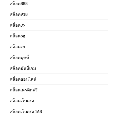
สล็อต888
สล็อต918
สล็อต99
สล็อตpg
สล็อตxo
สล็อตพุซซี่
สล็อตมันนี่เกม
สล็อตออนไลน์
สล็อตเครดิตฟรี
สล็อตเว็บตรง
สล็อตเว็บตรง 168