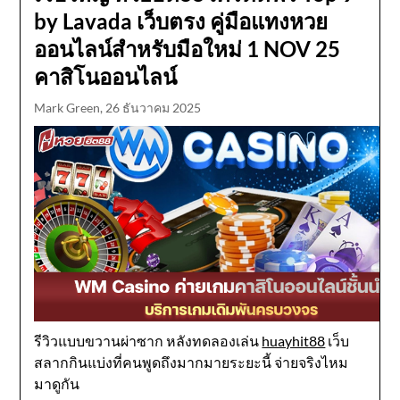
by Lavada เว็บตรง คู่มือแทงหวย
ออนไลน์สำหรับมือใหม่ 1 NOV 25
คาสิโนออนไลน์
Mark Green,
26 ธันวาคม 2025
รีวิวแบบขวานผ่าซาก หลังทดลองเล่น
huayhit88
เว็บ
สลากกินแบ่งที่คนพูดถึงมากมายระยะนี้ จ่ายจริงไหม
มาดูกัน