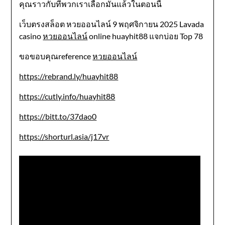
คุณราวกับที่พวกเราเลือกมันแล้วในตอนนี้
เว็บตรงสล็อต หวยออนไลน์ 9 พฤศจิกายน 2025 Lavada
casino
หวยออนไลน์
online huayhit88 แจกบ่อย Top 78
ขอขอบคุณreference
หวยออนไลน์
https://rebrand.ly/huayhit88
https://cutly.info/huayhit88
https://bitt.to/37dao0
https://shorturl.asia/j17vr