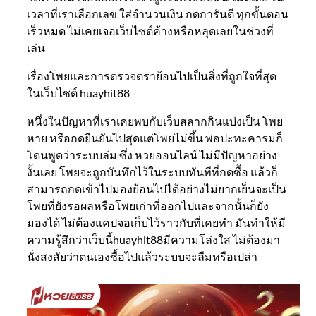
เวลาที่เราเลือกเลข ใส่จำนวนเงิน กดการันตี ทุกขั้นตอน
เร็วหมด ไม่เคยเจอเว็บไซต์ค้างหรือหลุดเลยในช่วงที่
เล่น
เรื่องโพยและการตรวจตราย้อนไปเป็นสิ่งที่ถูกใจที่สุด
ในเว็บไซต์ huayhit88
หนึ่งในปัญหาที่เราเคยพบกับเว็บสลากกินแบ่งเป็น โพย
หาย หรือกดยืนยันไปสุดแต่โพยไม่ขึ้น พอปะทะคารมก็
โดนพูดว่าระบบล่ม ซึ่ง หวยออนไลน์ ไม่มีปัญหาอย่าง
งั้นเลย โพยจะถูกบันทึกไว้ในระบบทันทีที่กดซื้อ แล้วก็
สามารถกดเข้าไปมองย้อนไปได้อย่างไม่ยากเย็นจะเป็น
โพยที่ยังรอผลหรือโพยเก่าที่ออกไปและจากนั้นก็ยัง
มองได้ ไม่ต้องแคปจอเก็บไว้ราวกับที่เคยทำ มันทำให้มี
ความรู้สึกว่าเว็บนี้huayhit88มีความโล่งใส ไม่ต้องมา
นั่งสงสัยว่าตนเองซื้อไปแล้วระบบจะลืมหรือเปล่า