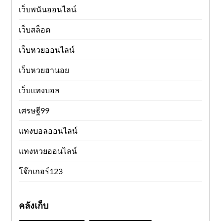
เว็บพนันออนไลน์
เว็บสล็อต
เว็บหวยออนไลน์
เว็บหวยฮานอย
เว็บแทงบอล
เศรษฐี99
แทงบอลออนไลน์
แทงหวยออนไลน์
โจ๊กเกอร์123
คลังเก็บ