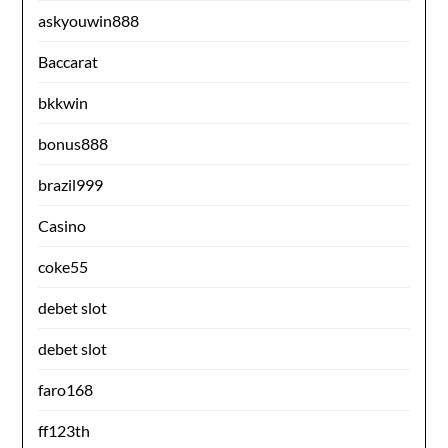
askyouwin888
Baccarat
bkkwin
bonus888
brazil999
Casino
coke55
debet slot
debet slot
faro168
ff123th