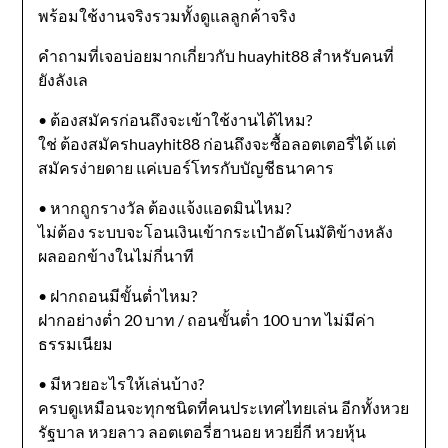
พร้อมใช้งานจริงรวมทั้งดูแลลูกค้าจริง
คำถามที่เจอบ่อยมากเกี่ยวกับ huayhit88 สำหรับคนที่
ยังลังเล
• ต้องสมัครก่อนถึงจะเข้าใช้งานได้ไหม?
ใช่ ต้องสมัครhuayhit88 ก่อนถึงจะซื้อลอตเตอรี่ได้ แต่
สมัครง่ายดาย แค่เบอร์โทรกับบัญชีธนาคาร
• หากถูกรางวัล ต้องแจ้งแอดมินไหม?
ไม่ต้อง ระบบจะโอนเงินเข้ากระเป๋าอัตโนมัติข้างหลัง
ผลออกข้างในไม่กี่นาที
• ฝากถอนมีขั้นต่ำไหม?
ฝากอย่างต่ำ 20 บาท / ถอนขั้นต่ำ 100 บาท ไม่มีค่า
ธรรมเนียม
• มีหวยอะไรให้เล่นบ้าง?
ครบดูเหมือนจะทุกชนิดที่คนประเทศไทยเล่น อีกทั้งหวย
รัฐบาล หวยลาว ลอตเตอรี่ฮานอย หวยยี่กี หวยหุ้น