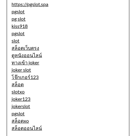
https://pgslot.spa
pgslot
pg slot
kiss918
pgslot
slot
สล็อตเว็บตรง
ดูหนังออนไลน์
ทางเข้า joker
joker slot
โจ๊กเกอร์123
สล็อต
slotxo
joker123
jokerslot
pgslot
สล็อตxo
สล็อตออนไลน์