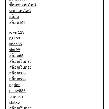
ซื้อหวยออนไลน์
หวยออนไลน์
สล็อต
สล็อต168
joker123
pg168
jinda55
slot99
สล็อต66
สล็อตเว็บตรง
สล็อตเว็บตรง
สล็อต888
สล็อต888
pgslot
pussy888
บาคาร่า
slotxo
สล็อตเว็บตรง