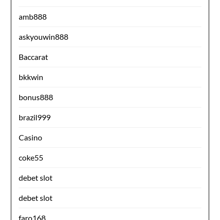
amb888
askyouwin888
Baccarat
bkkwin
bonus888
brazil999
Casino
coke55
debet slot
debet slot
faro168