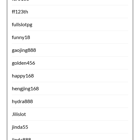
ff123th
fullslotpg
funny18
gaojing888
golden456
happy168
hengjing168
hydra888
Jilislot
jinda55
jinda888