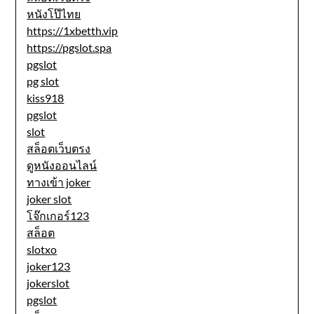
หนังโป๊ไทย
https://1xbetth.vip
https://pgslot.spa
pgslot
pg slot
kiss918
pgslot
slot
สล็อตเว็บตรง
ดูหนังออนไลน์
ทางเข้า joker
joker slot
โจ๊กเกอร์123
สล็อต
slotxo
joker123
jokerslot
pgslot