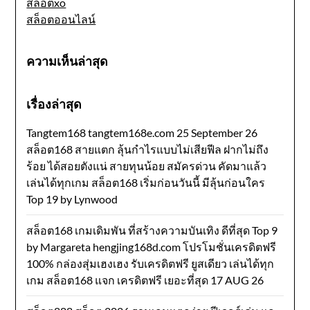
สล็อตxo
สล็อตออนไลน์
ความเห็นล่าสุด
เรื่องล่าสุด
Tangtem168 tangtem168e.com 25 September 26
สล็อต168 สายแตก ลุ้นกำไรแบบไม่เสียฟีล ฝากไม่ถึง
ร้อย ได้สอยตังแน่ สายทุนน้อย สมัครด่วน คัดมาแล้ว
เล่นได้ทุกเกม สล็อต168 เริ่มก่อนวันนี้ มีลุ้นก่อนใคร
Top 19 by Lynwood
สล็อต168 เกมเดิมพัน ที่สร้างความบันเทิง ดีที่สุด Top 9
by Margareta hengjing168d.com โปรโมชั่นเครดิตฟรี
100% กล่องสุ่มเฮงเฮง รับเครดิตฟรี ยูสเดียว เล่นได้ทุก
เกม สล็อต168 แจก เครดิตฟรี เยอะที่สุด 17 AUG 26