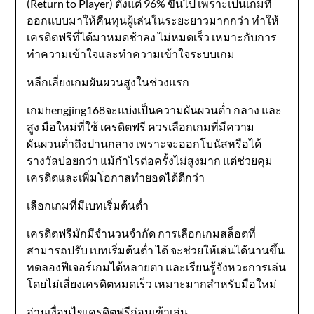
(Return to Player) ตั้งแต่ 96% ขึ้นไป เพราะเป็นเกมที่
ออกแบบมาให้คืนทุนผู้เล่นในระยะยาวมากกว่า ทำให้
เครดิตฟรีที่ได้มาหมดช้าลง ไม่หมดเร็ว เหมาะกับการ
ทำความเข้าใจและทำความเข้าใจระบบเกม
หลีกเลี่ยงเกมผันผวนสูงในช่วงแรก
เกมhengjing168จะแบ่งเป็นความผันผวนต่ำ กลาง และ
สูง มือใหม่ที่ใช้ เครดิตฟรี ควรเลือกเกมที่มีความ
ผันผวนต่ำถึงปานกลาง เพราะจะออกโบนัสหรือได้
รางวัลบ่อยกว่า แม้กำไรต่อครั้งไม่สูงมาก แต่ช่วยคุม
เครดิตและเพิ่มโอกาสทำยอดได้ดีกว่า
เลือกเกมที่มีเบทเริ่มต้นต่ำ
เครดิตฟรีมักมีจำนวนจำกัด การเลือกเกมสล็อตที่
สามารถปรับ เบทเริ่มต้นต่ำ ได้ จะช่วยให้เล่นได้นานขึ้น
ทดลองฟีเจอร์เกมได้หลายตา และเรียนรู้จังหวะการเล่น
โดยไม่เสี่ยงเครดิตหมดเร็ว เหมาะมากสำหรับมือใหม่
อ่านเงื่อนไขเครดิตฟรีก่อนเข้าเล่น