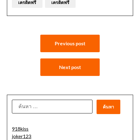
เครดิตฟรี
เครดิตฟรี
แนะแนว
Previous post
เรื่อง
Next post
ค้นหา
สำหรับ:
918kiss
joker123