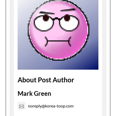
About Post Author
Mark Green
noreply@korea-toop.com