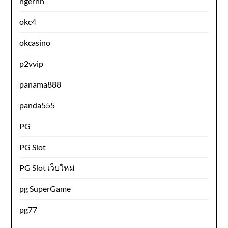
ngernn
okc4
okcasino
p2vvip
panama888
panda555
PG
PG Slot
PG Slot เว็บใหม่
pg SuperGame
pg77