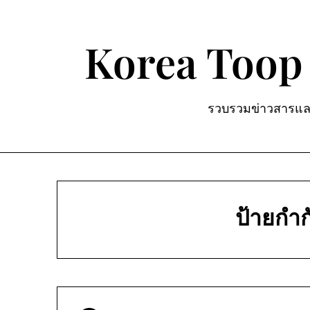
Skip
to
content
Korea Toop 
รวบรวมข่าวสารและข้
ป้ายกำก