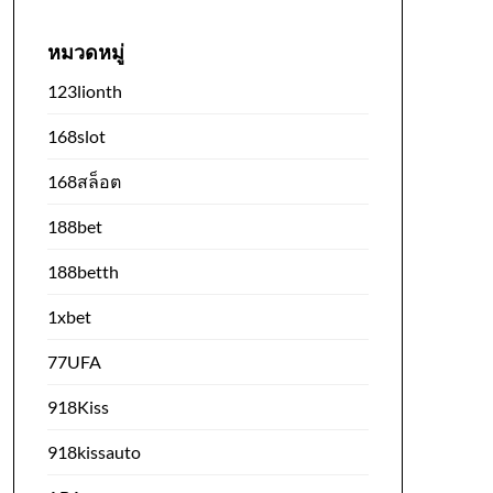
หมวดหมู่
123lionth
168slot
168สล็อต
188bet
188betth
1xbet
77UFA
918Kiss
918kissauto