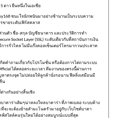
 ดาว ยืนหนึ่งในเอเชีย
ห้ sexy168 ชนะใจนักพนันมาอย่างช้านานเป็นระบบความ
ารขายระดับเฟิร์สคลาส
่วนตัว ชื่อ-สกุล บัญชีธนาคาร และประวัติการทำ
ure Socket Layer (SSL) ระดับเดียวกับที่สถาบันการเงิน
ะไม่มีการรั่วไหล ไม่มีแก๊งคอลเซ็นเตอร์โทรมากวนประสาท
ดีเกิดคำถามเกี่ยวกับโปรโมชั่น หรือต้องการไต่ถามระบบ
Official ได้ตลอดระยะเวลา ทีมงานของตรงนี้ผ่านการ
าตรงจุด ไม่ปล่อยให้ลูกค้านั่งรอนาน ฟีลลิ่งเสมือนมี
คืน
่างกันอย่างสิ้นเชิง
ว็บบาคาร่าเดิมๆน่าหลงใหลบาคาร่า ที่ภาพเบลอ ระบบค้าง
่จะจะต้องย้ายสำมะโนครัวมาอยู่กับ เว็บไซต์บาคา
์สไตล์คนรุ่นใหม่ได้อย่างสมบูรณ์แบบที่สุด