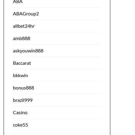
ABA
ABAGroup2
allbet24hr
amb888
askyouwin888
Baccarat
bkkwin
bonus888
brazil999
Casino
coke55