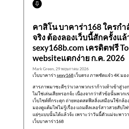
คาสิโน บาคาร่า168 ใครกำลั
จริง ต้องลองเว็บนี้สักครั้งแ
sexy168b.com เครดิตฟรี To
websiteแตกง่าย ก.ค. 2026
Mark Green,
29 พฤษภาคม 2026
เว็บบาคาร่า
sexy168
เว็บตรง ภาพชัดแจ๋ว 4K มอง
สารภาพมาซะดีๆว่าเวลาพวกเราก้าวเท้าเข้าสู่วงการ
ไม่ใช่เล่นเสียหรอกจ้ะ เนื่องจากว่าหัวข้อนั้นพว
เว็บไซต์ที่กระตุก ถ่ายทอดสดฟีลลิ่งเสมือนใช้กล้
มองดูแต้มไพ่ไม่รู้เรื่อง แถมดีลเลอร์สาวสวยสับ
แย่ๆแบบนั้นได้แล้วจ้ะ เพราะว่าวันนี้ตัวแม่จะพาว
เว็บบาคาร่า168