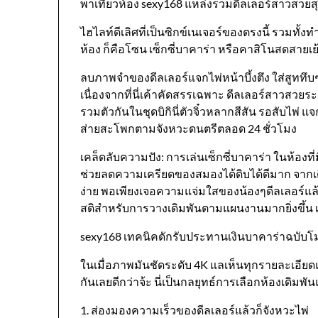
พาเที่ยวห้อง sexy168 แหล่งรวมดีลเลอร์สาวสวยส
ไฮไลท์ดีเลิศที่เป็นซิกข์เนเจอร์ของตรงนี้ รวมทั้
ห้อง ก็คือโซน เซ็กซี่บาคาร่า หรือคาสิโนสดสายเย
ลบภาพจำของดีลเลอร์แจกไพ่หน้าบึ้งตึง ใส่สูทท
เนื่องจากที่นี่เค้าคัดสรรเฉพาะ ดีลเลอร์สาวสวยระ
รวมตัวกันในชุดบิกินี่ตัวจิ๋วหลากสีสัน รอสับไพ่ 
ส่ายสะโพกตามจังหวะดนตรีตลอด 24 ชั่วโมง
เคล็ดลับความปัง: การเล่นเซ็กซี่บาคาร่า ในห้อ
ช่วยลดความเครียดของสมองได้ดิบได้ดีมาก จากเดิม
ง่าย พอเพียงเจอความแจ่มใสของน้องๆดีลเลอร์แล้ว
สติสำหรับการวางเดิมพันตามแผนงานมากยิ่งขึ้น เคร
sexy168 เทคนิคดักรับประทานเงินบาคาร่าฉบับโมเด
ในเมื่อภาพมันชัดระดับ 4K แลเห็นทุกรายละเอีย
กันเลยดีกว่าจ้ะ นี่เป็นกลยุทธ์การเลือกห้องเดิมพ
1. ส่องมองความเร็วของดีลเลอร์แล้วก็จังหวะไพ่