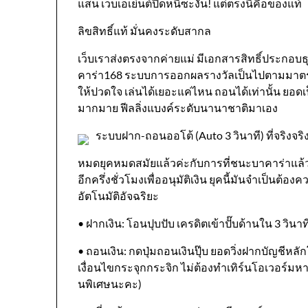
แสน เว็บเอเย่นต์ปิดหนีซะงั้น! แต่ตรงนี้คือของแท้
ลิขสิทธิ์แท้ มั่นคงระดับสากล
เว็บเราส่งตรงจากค่ายแม่ มีเอกสารสิทธิ์ประก
คาร่า168 ระบบการออกผลรางวัลเป็นไปตามมาตรฐา
ให้ปวดใจ เล่นได้เยอะแค่ไหน ถอนได้เท่านั้น ยอด
มากมาย ฟีลลิ่งแบงค์ระดับนานาชาติมาเอง
ระบบฝาก-ถอนออโต้ (Auto 3 วินาที) ที่จริงจริ
หมดยุคหมดสมัยแล้วค่ะกับการที่ชนะบาคาร่าแล้ว
อีกครึ่งชั่วโมงเพื่ออนุมัติเงิน ยุคนี้มันจำเป็น
อัตโนมัติอัจฉริยะ
• ฝากเงิน: โอนปุบปับ เครดิตเข้าปั๊บด้านใน 3 วิ
• ถอนเงิน: กดปุ่มถอนเงินปุ๊บ ยอดวิ่งฝากบัญชีหลั
เงื่อนไขกระจุกกระจิก ไม่ต้องทำเทิร์นโอเวอร์ม
นพิเศษนะคะ)