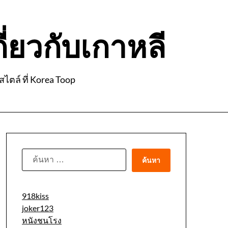
่ยวกับเกาหลี
ไตล์ ที่ Korea Toop
ค้นหา
สำหรับ:
918kiss
joker123
หนังชนโรง