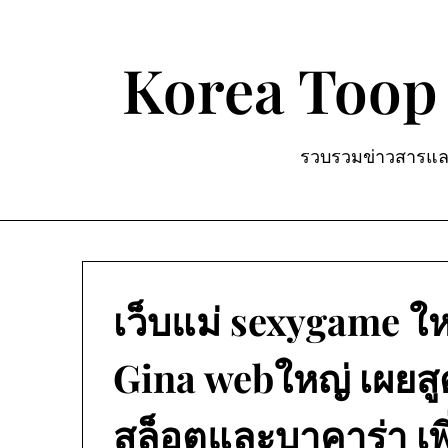
Skip
to
content
Korea Toop 
รวบรวมข่าวสารและข้
เว็บแม่ sexygame ให
Gina webใหญ่ เผยสูตร
สล็อตและบาคาร่า เพิ