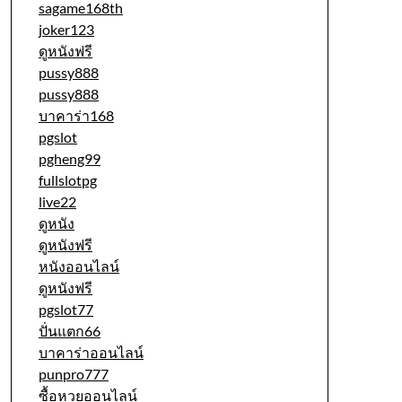
sagame168th
joker123
ดูหนังฟรี
pussy888
pussy888
บาคาร่า168
pgslot
pgheng99
fullslotpg
live22
ดูหนัง
ดูหนังฟรี
หนังออนไลน์
ดูหนังฟรี
pgslot77
ปั่นแตก66
บาคาร่าออนไลน์
punpro777
ซื้อหวยออนไลน์