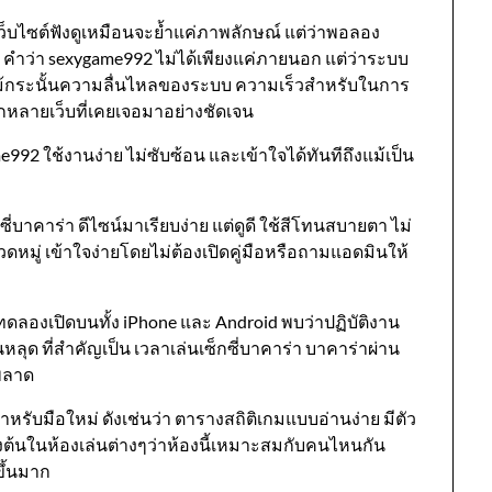
อเว็บไซต์ฟังดูเหมือนจะย้ำแค่ภาพลักษณ์ แต่ว่าพอลอง
 คำว่า sexygame992 ไม่ได้เพียงแค่ภายนอก แต่ว่าระบบ
ม แม้กระนั้นความลื่นไหลของระบบ ความเร็วสำหรับในการ
ากหลายเว็บที่เคยเจอมาอย่างชัดเจน
2 ใช้งานง่าย ไม่ซับซ้อน และเข้าใจได้ทันทีถึงแม้เป็น
ี่บาคาร่า ดีไซน์มาเรียบง่าย แต่ดูดี ใช้สีโทนสบายตา ไม่
หมู่ เข้าใจง่ายโดยไม่ต้องเปิดคู่มือหรือถามแอดมินให้
ทดลองเปิดบนทั้ง iPhone และ Android พบว่าปฏิบัติงาน
ลุด ที่สำคัญเป็น เวลาเล่นเซ็กซี่บาคาร่า บาคาร่าผ่าน
่พลาด
ำหรับมือใหม่ ดังเช่นว่า ตารางสถิติเกมแบบอ่านง่าย มีตัว
้องต้นในห้องเล่นต่างๆว่าห้องนี้เหมาะสมกับคนไหนกัน
ขึ้นมาก