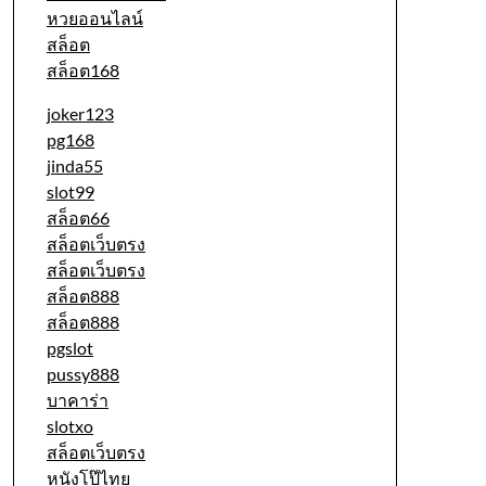
หวยออนไลน์
สล็อต
สล็อต168
joker123
pg168
jinda55
slot99
สล็อต66
สล็อตเว็บตรง
สล็อตเว็บตรง
สล็อต888
สล็อต888
pgslot
pussy888
บาคาร่า
slotxo
สล็อตเว็บตรง
หนังโป๊ไทย