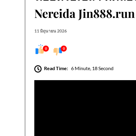
Nereida Jin888.run
11 มิถุนายน 2026
0
0
Read Time:
6 Minute, 18 Second