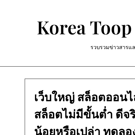
Skip
to
content
Korea Toop 
รวบรวมข่าวสารและข้
เว็บใหญ่ สล็อตออนไ
สล็อตไม่มีขั้นต่ำ ดี
น้อยหรือเปล่า ทดลอง