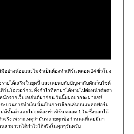
ีอย่างน้อยและไม่จำเป็นต้องทำเทิร์น ตลอด 24 ชั่วโมง
งรายได้เสริมในยุคนี้ และเคยพบกับปัญหากับดักเว็บไซต์
ำเทิร์นโอเวอร์กระทั่งกำไรที่หามาได้หายไปต่อหน้าต่อตา
็บหนักจากเว็บเอเย่นต์มาก่อน วันนี้ผมอยากจะมาแชร์
กระบวนการทำเงิน นั่นเป็นการเลือกเล่นบนแพลตฟอร์ม
มีขั้นต่ำและไม่จะต้องทำเทิร์น ตลอด 1 วัน ซึ่งบอกได้
ตัวจริง เพราะเหตุว่ามันทลายทุกข้อกำหนดที่เคยมีมา
ุกคนสามารถได้กำไรได้จริงในทุกๆวันครับ