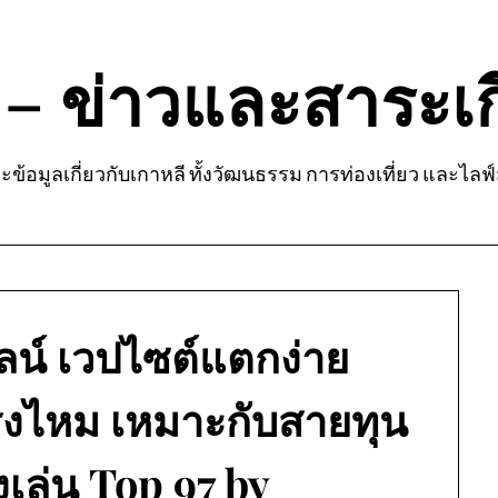
– ข่าวและสาระเกี
อมูลเกี่ยวกับเกาหลี ทั้งวัฒนธรรม การท่องเที่ยว และไลฟ์ส
ลน์ เวปไซต์แตกง่าย
จริงไหม เหมาะกับสายทุน
เล่น Top 97 by