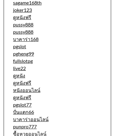
sagame168th
joker123
ดูหนังฟรี
pussy888
pussy888
บาคาร่า168
pgslot
pgheng99
fullslotpg
live22
ดูหนัง
ดูหนังฟรี
หนังออนไลน์
ดูหนังฟรี
pgslot77
ปั่นแตก66
บาคาร่าออนไลน์
punpro777
ซื้อหวยออนไลน์