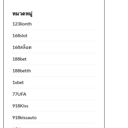
หมวดหมู่
123lionth
168slot
168สล็อต
188bet
188betth
1xbet
77UFA
918Kiss
918kissauto