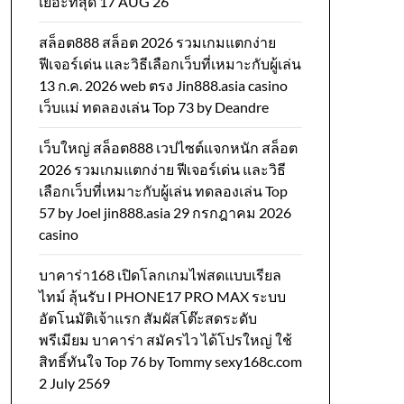
เยอะที่สุด 17 AUG 26
สล็อต888 สล็อต 2026 รวมเกมแตกง่าย
ฟีเจอร์เด่น และวิธีเลือกเว็บที่เหมาะกับผู้เล่น
13 ก.ค. 2026 web ตรง Jin888.asia casino
เว็บแม่ ทดลองเล่น Top 73 by Deandre
เว็บใหญ่ สล็อต888 เวปไซต์แจกหนัก สล็อต
2026 รวมเกมแตกง่าย ฟีเจอร์เด่น และวิธี
เลือกเว็บที่เหมาะกับผู้เล่น ทดลองเล่น Top
57 by Joel jin888.asia 29 กรกฎาคม 2026
casino
บาคาร่า168 เปิดโลกเกมไพ่สดแบบเรียล
ไทม์ ลุ้นรับ I PHONE17 PRO MAX ระบบ
อัตโนมัติเจ้าแรก สัมผัสโต๊ะสดระดับ
พรีเมียม บาคาร่า สมัครไว ได้โปรใหญ่ ใช้
สิทธิ์ทันใจ Top 76 by Tommy sexy168c.com
2 July 2569