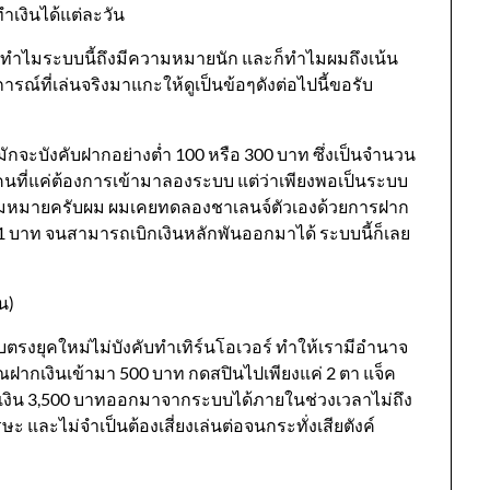
ำเงินได้แต่ละวัน
์ ทำไมระบบนี้ถึงมีความหมายนัก และก็ทำไมผมถึงเน้น
ที่เล่นจริงมาแกะให้ดูเป็นข้อๆดังต่อไปนี้ขอรับ
กจะบังคับฝากอย่างต่ำ 100 หรือ 300 บาท ซึ่งเป็นจำนวน
รือคนที่แค่ต้องการเข้ามาลองระบบ แต่ว่าเพียงพอเป็นระบบ
ีความหมายครับผม ผมเคยทดลองชาเลนจ์ตัวเองด้วยการฝาก
 1 บาท จนสามารถเบิกเงินหลักพันออกมาได้ ระบบนี้ก็เลย
น)
ว็บตรงยุคใหม่ไม่บังคับทำเทิร์นโอเวอร์ ทำให้เรามีอำนาจ
ณฝากเงินเข้ามา 500 บาท กดสปินไปเพียงแค่ 2 ตา แจ็ค
งิน 3,500 บาทออกมาจากระบบได้ภายในช่วงเวลาไม่ถึง
ะ และไม่จำเป็นต้องเสี่ยงเล่นต่อจนกระทั่งเสียตังค์