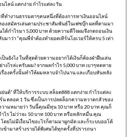
ไลน์ แตกง่าย กำไรแต่ละวัน
รที่ทำงานธรรมดาๆคนหนึ่งที่ต้องการหาเงินออนไลน์
งสมัครเล่นตามประชาสัมพันธ์ในเฟซบุ๊ก ผลที่ตามมา
่นได้กำไรมา 5,000 บาท ด้วยความดีใจผมจึงกดถอนเงิน
งกลับมาว่า “คุณพี่จำต้องทำยอดเทิร์นโอเวอร์ให้ครบ 5 เท่า
ร์เป็นยังไง ในที่สุดด้วยความอยากได้เงินก็ต้องฝ่าฝืนเล่น
ป็นอย่างไรล่ะครับผม? จากผลกำไร 5,000 บาท เบาๆหดหาย
ีก เรื่องครั้งนั้นทำให้ผมหลาบจำไปนาน และเกือบหันหลัง
อเย่นต์” ที่ให้บริการระบบ สล็อต888 แตกง่าย กำไรแต่ละ
ิร์น ตลอด 1 วัน ซึ่งเป็นการปลดล็อกความหวาดกลัวของ
ความหมายว่า วันนี้คุณมีทุน 10 บาท หรือ 20 บาท คุณก็
ด้กำไร ไม่ว่าจะ 50 บาท 100 บาท หรือหลักหมื่น คุณ
 โดยไม่มีเงื่อนไขอะไรก็ตามมาผูกมัด และก็ระบบออโต้
ข้ามาสร้างรายได้พิเศษได้ทุกครั้งที่ปรารถนา