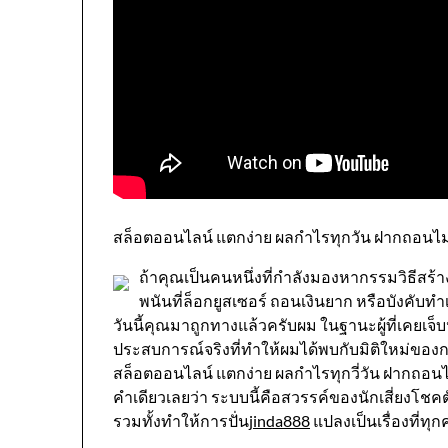
สล็อตออนไลน์ แตกง่าย ผลกำไรทุกวัน ฝากถอนไม่ม
ถ้าคุณเป็นคนหนึ่งที่กำลังมองหากรรมวิธีสร้า
พนันที่ล็อกยูสเซอร์ ถอนเงินยาก หรือบังคับท
วันนี้คุณมาถูกทางแล้วครับผม ในฐานะผู้ที่เคยเจ
ประสบการณ์จริงที่ทำให้ผมได้พบกับมิติใหม่ของ
สล็อตออนไลน์ แตกง่าย ผลกำไรทุกวี่วัน ฝากถอนไม่
คำเดียวเลยว่า ระบบนี้คือสวรรค์ของนักเสี่ยงโชค
รวมทั้งทำให้การปั่น
jinda888
แปลงเป็นเรื่องที่ท