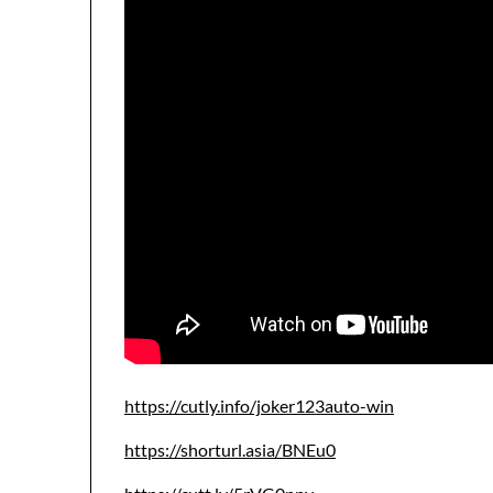
https://cutly.info/joker123auto-win
https://shorturl.asia/BNEu0