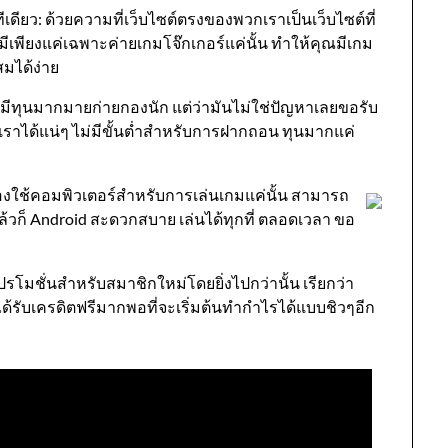
เดียว: ด้วยความที่เว็บไซต์ตรงของพวกเราเป็นเว็บไซต์ที่
มีเพียงแค่เฉพาะค่ายเกมโจ๊กเกอร์แค่นั้น ทำให้คุณมีเกม
มได้ง่าย
ด้มีทุนมากมายก่ายกองนัก แต่ว่ามันไม่ใช่ปัญหาเลยขอรับ
ราได้แน่ๆ ไม่มีขั้นต่ำสำหรับการฝากถอน ทุนมากแค่
ต้องใช้คอมพิวเตอร์สำหรับการเล่นเกมแค่นั้น สามารถ
 แล้วก็ Android สะดวกสบาย เล่นได้ทุกที่ ตลอดเวลา ขอ
ปรโมชั่นสำหรับสมาชิกใหม่โดยยิ่งไปกว่านั้น เรียกว่า
ะได้รับเครดิตฟรีมากพอที่จะเริ่มต้นทำกำไรได้แบบชิวๆอีก