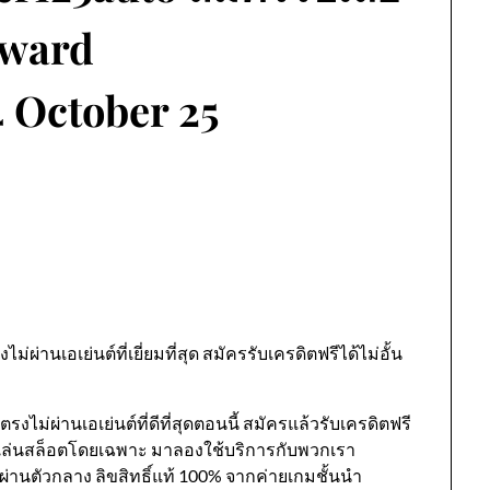
dward
4 October 25
่ผ่านเอเย่นต์ที่เยี่ยมที่สุด สมัครรับเครดิตฟรีได้ไม่อั้น
งไม่ผ่านเอเย่นต์ที่ดีที่สุดตอนนี้ สมัครแล้วรับเครดิตฟรี
บเล่นสล็อตโดยเฉพาะ มาลองใช้บริการกับพวกเรา
ม่ผ่านตัวกลาง ลิขสิทธิ์แท้ 100% จากค่ายเกมชั้นนำ