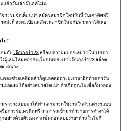
ันแล้ววันเล่า มีแอดไม่น
ิจกรรมจัดเต็มแน่ๆ สมัครสมาชิกใหม่วันนี้ รับเครดิตฟรี
ลาดล่ะก็ ลงทะเบียนสมัครสมาชิกใหม่กับพวกเราได้เลย
อไม่?
นเกมกับ
โจ๊กเกอร์123
หรือเปล่า? ผมบอกเลยว่า ในบรรดา
่ใจผู้เล่นใหม่พอๆกับเว็บตรงของเราโจ๊กเกอร์123 สล็อต
่โดยเฉพาะ
่นคอยช่วยเหลือแล้วก็ดูแลตลอดระยะเวลาอีกด้วย การัน
r123auto ได้อย่างสบายใจแน่ๆ ถ้าเกิดคุณไม่เชื่อก็มาลอง
พวกเราวางแบบมาให้ท่านสามารถใช้งานในส่วนต่างๆแบบ
 หรือการรับเครดิตฟรี สามารถเข้ามาทำรายการต่างๆได้
ุกอย่างด้วยตัวเองตามขั้นตอนแบบง่ายๆด้านในไม่กี่