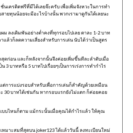
นเครดิตฟรีที่มีได้เลยจ๊ะครับ เพื่อเพิ่มจังหวะในการทำ
กับสายทุนน้อยจะมีอะไรบ้างนั้น พวกเรามาดูกันได้เลยนะ
วครับผม ลงเดิมพันอย่างต่ำคงที่ทุกรอบไปเลย ตาละ 1-2 บาท
ล้วก็ลดความเสี่ยงสำหรับการเล่น นับได้ว่าเป็นสูตร
ุดก่อน และก็หลังจากนั้นจึงค่อยเพิ่มขึ้นทีละลำดับเมื่อ
ป็น 3 บาทหรือ 5 บาทไปเรื่อยๆเป็นการเร่งการทำกำไร
 แต่การแบ่งรอบสำหรับเพื่อการเล่นก็สำคัญด้วยเหมือน
ะ 30 บาทได้เช่นกัน หากรอบแรกยังไม่แตก ก็ค่อยคอย
่นแบบไหนก็ตาม แม้กระนั้นเมื่อคุณได้กำไรแล้ว ให้คุณ
ี่เหมาะสมที่สุดบน joker123 ได้แล้ววันนี้ ลงทะเบียนใหม่