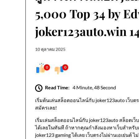
5,000 Top 34 by E
joker123auto.win 1
10 ตุลาคม 2025
0
0
Read Time:
4 Minute, 48 Second
เริ่มต้นเล่นสล็อตออนไลน์กับ joker123auto เว็บตรงไม
สมัครเลย!
เริ่มเล่นสล็อตออนไลน์กับ joker123auto สล็อตเว็บตร
ได้เลยในทันที ถ้าหากคุณกำลังมองหาเว็บสำหรั
joker123 gaming ได้เลย เว็บตรงไม่ผ่านเอเย่นต์ ไ