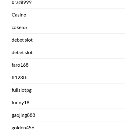
brazil999
Casino
coke55
debet slot
debet slot
faro168
ff123th
fullslotpg
funny18
gaojing888
golden456