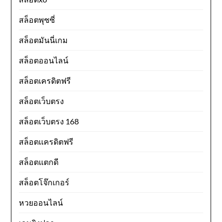
สล็อตพุซซี่
สล็อตมันนี่เกม
สล็อตออนไลน์
สล็อตเครดิตฟรี
สล็อตเว็บตรง
สล็อตเว็บตรง 168
สล็อตเเครดิตฟรี
สล็อตแตกดี
สล็อตโจ๊กเกอร์
หวยออนไลน์