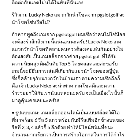
ติดต่อกับแอดไม่นได้ในทันทีนั่นเอง
รีวิวเกม Lucky Neko แมวกวักนำโชคจาก pgslotgolf จะ
นำโชคใช่หรือไม่?
ถ้าหากพูดถึงเกมจาก pgslotgolf ผมเชื่อว่าคนไม่ใช่น้อย
จะต้องรำลึกถึงเกมนี้แน่นอนนะครับ! Lucky Neko เกม
แมวกวักนำโชคที่หลายคนควรต้องเคยเล่นกันอย่างไม่
ต้องสงสัย เป็นเกมสล็อตจากค่าย pgslot golf ที่ได้รับ
ความนิยมสูง ติดอันดับ Top 5 โดยตลอดเลยล่ะขอรับ
เกมนี้จะมีธีมการเล่นที่เกี่ยวกับแมวนำโชคของญี่ปุ่น
ซึ่งก็คล้ายๆกับนางกวักในบ้านเรา ตามความเชื่อถือก็
คือ เจ้า Lucky Neko จะนำพาความโชคดีและความ
ร่ำรวยมาให้กับเรานั่นแหละนะครับ จะเป็นเยี่ยงไรนั้นก็
มาดูคุ้นเคยเลยนะครับ!
• รูปแบบเกม: เกมสล็อตออนไลน์เป็นแบบสล็อตวิดีโอ
ที่มาพร้อม 6 รีล 5 แถว พร้อมกับมีรีลเพิ่มอีกข้างบนของ
รีลที่ 2, 3, 4 แล้วก็ 5 อีกด้วย ทำให้มีไลน์พนันที่ชนะ
จำนวนมากเรียกว่าเป็นการสร้างโอกาสในการได้กำไร