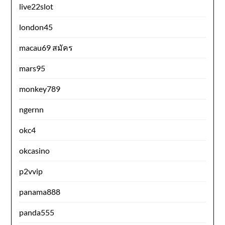
live22slot
london45
macau69 สมัคร
mars95
monkey789
ngernn
okc4
okcasino
p2vvip
panama888
panda555