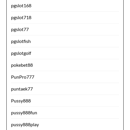
pgslot168
pgslot718
pgslot77
pgslotfish
pgslotgolf
pokebet88
PunPro777
puntaek77
Pussy888
pussy888fun
pussy888play