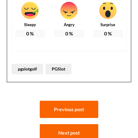
Sleepy
Angry
Surprise
0
%
0
%
0
%
pgslotgolf
PGSlot
แนะแนว
Previous post
เรื่อง
Next post