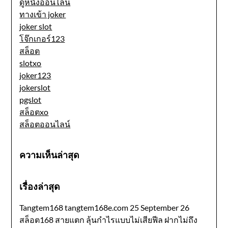
ดูหนังออนไลน์
ทางเข้า joker
joker slot
โจ๊กเกอร์123
สล็อต
slotxo
joker123
jokerslot
pgslot
สล็อตxo
สล็อตออนไลน์
ความเห็นล่าสุด
เรื่องล่าสุด
Tangtem168 tangtem168e.com 25 September 26
สล็อต168 สายแตก ลุ้นกำไรแบบไม่เสียฟีล ฝากไม่ถึง