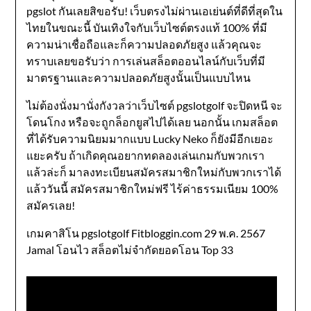
pgslot กันเลยสิขอรับ! เว็บตรงไม่ผ่านเอเย่นต์ที่ดีที่สุดใน
ไทยในขณะนี้ บันเทิงใจกับเว็บไซต์ตรงแท้ 100% ที่มี
ความน่าเชื่อถือและก็ความปลอดภัยสูง แล้วคุณจะ
ทราบเลยขอรับว่า การเล่นสล็อตออนไลน์กับเว็บที่มี
มาตรฐานและความปลอดภัยสูงนั้นเป็นแบบไหน
ไม่ต้องนั่งมานั่งกังวลว่าเว็บไซต์ pgslotgolf จะปิดหนี จะ
โดนโกง หรือจะถูกล็อกยูสไปได้เลย นอกนั้น เกมสล็อต
ที่ได้รับความนิยมมากแบบ Lucky Neko ก็ยังมีอีกเยอะ
แยะครับ ถ้าเกิดคุณอยากทดลองเล่นเกมกับพวกเรา
แล้วล่ะก็ มาลงทะเบียนสมัครสมาชิกใหม่กับพวกเราได้
แล้ววันนี้ สมัครสมาชิกใหม่ฟรี ไร้ค่าธรรมเนียม 100%
สมัครเลย!
เกมคาสิโน pgslotgolf Fitbloggin.com 29 พ.ค. 2567
Jamal โอนไว สล็อตไม่จำกัดยอดโอน Top 33