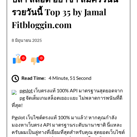
รวยวันนี้ Top 35 by Jamal
Fitbloggin.com
8 มิถุนายน 2025
0
0
Read Time:
4 Minute, 51 Second
pgslot
เว็บตรงแท้ 100% API มาตรฐานสุดยอดจาก
pg จัดเต็มเกมสล็อตเยอะแยะ ไม่พลาดการพนันที่ดี
ที่สุด!
Pgslot เว็บไซต์ตรงแท้ 100% มาแล้ว! หากคุณกำลัง
มองหาเว็บตรง API มาตรฐานระดับนานาชาติ นี่แหละ
ครับผมเป็นลู่ทางที่เยี่ยมที่สุดสำหรับคุณ สุดยอดเว็บไซต์