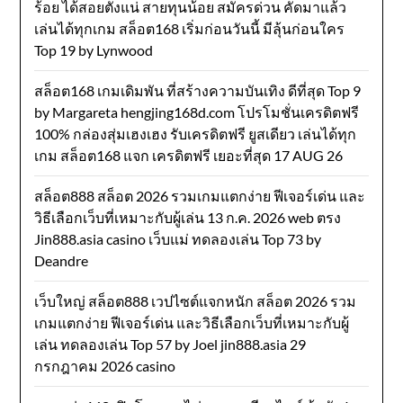
ร้อย ได้สอยตังแน่ สายทุนน้อย สมัครด่วน คัดมาแล้ว
เล่นได้ทุกเกม สล็อต168 เริ่มก่อนวันนี้ มีลุ้นก่อนใคร
Top 19 by Lynwood
สล็อต168 เกมเดิมพัน ที่สร้างความบันเทิง ดีที่สุด Top 9
by Margareta hengjing168d.com โปรโมชั่นเครดิตฟรี
100% กล่องสุ่มเฮงเฮง รับเครดิตฟรี ยูสเดียว เล่นได้ทุก
เกม สล็อต168 แจก เครดิตฟรี เยอะที่สุด 17 AUG 26
สล็อต888 สล็อต 2026 รวมเกมแตกง่าย ฟีเจอร์เด่น และ
วิธีเลือกเว็บที่เหมาะกับผู้เล่น 13 ก.ค. 2026 web ตรง
Jin888.asia casino เว็บแม่ ทดลองเล่น Top 73 by
Deandre
เว็บใหญ่ สล็อต888 เวปไซต์แจกหนัก สล็อต 2026 รวม
เกมแตกง่าย ฟีเจอร์เด่น และวิธีเลือกเว็บที่เหมาะกับผู้
เล่น ทดลองเล่น Top 57 by Joel jin888.asia 29
กรกฎาคม 2026 casino