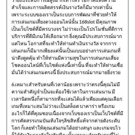
สำเร็จและการผลิตสรรค์เงินรางวัลก็มีมากเท่านั้น
เพราะระบบของเราเป็นระบบการพัฒนาที่ช่วยทำให้
การเล่นเกมเสี่ยงดวงออนไลน์นั้น 168slot มีคุณภาพ
เป็นเว็บไซต์ที่มีครบวงจร ไม่ว่าจะเป็นโปรโมชั่นที่ดีการ
บริการที่ดีมีเกมให้เลือกมาก ยิ่งคุณมีประสบการณ์มาก
แค่ไหน โอกาสที่จะทำให้ท่านทำเงินรางวัล จากการ
เล่นเกมก็มีมากเพียงแค่นั้นเป็นแบบอย่างการเล่นเกมที่
น่าดึงดูดคุ้ม ทำให้ท่านมีความสุขในการเล่นเกมเสี่ยง
โชคออนไลน์ที่เว็บไซต์แห่งนี้เท่านั้น ที่จะทำให้ท่านเชื่อ
มั่นได้ว่าเล่นเกมตรงนี้ ยิ่งประสบการณ์มากมายยิ่งรวย
6.เหมาะสำหรับคนที่เวลาน้อย เพราะว่าตรงนี้คุณไม่มี
ความสำคัญจำเป็นจะต้องใช้เวลาในการเล่นนาน มี
เวลานิดหนึ่งก็สามารถที่จะเล่นได้แล้วเพียงแต่คุณเลือก
เกมที่เหมาะสมไม่ว่าจะเป็นสล็อต บาคาร่า หรือเกม
อะไรก็ได้ที่คุณชอบเนื่องจากเว็บของเราเป็นเว็บไซต์ที่มี
การคัดสรรเกมบันเทิงใจๆลิขสิทธิ์แท้จากค่ายดังระดับ
โลก ก็เลยทำให้คุณเล่นเกมได้อย่างสนุก และเกมจบไว
ก็ได้รับเงินรางวัลในทันทีฉะนั้นเหมาะสำหรับคนที่ไม่