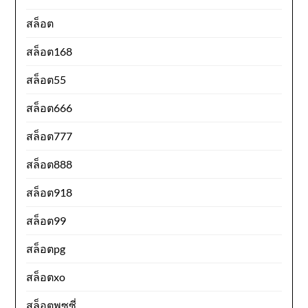
สล็อต
สล็อต168
สล็อต55
สล็อต666
สล็อต777
สล็อต888
สล็อต918
สล็อต99
สล็อตpg
สล็อตxo
สล็อตพุซซี่