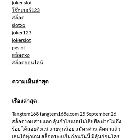
joker slot
โจ๊กเกอร์123
สล็อต
slotxo
joker123
jokerslot
pgslot
สล็อตxo
สล็อตออนไลน์
ความเห็นล่าสุด
เรื่องล่าสุด
Tangtem168 tangtem168e.com 25 September 26
สล็อต168 สายแตก ลุ้นกำไรแบบไม่เสียฟีล ฝากไม่ถึง
ร้อย ได้สอยตังแน่ สายทุนน้อย สมัครด่วน คัดมาแล้ว
เล่นได้ทุกเกม สล็อต168 เริ่มก่อนวันนี้ มีลุ้นก่อนใคร