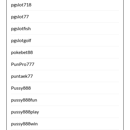
pgslot718
pgslot77
pgslotfish
pgslotgolf
pokebet88
PunPro777
puntaek77
Pussy888
pussy888fun
pussy888play
pussy888win