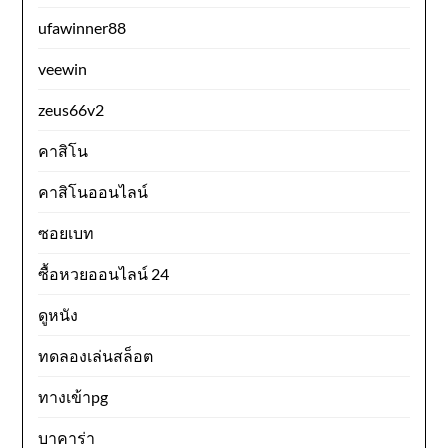
ufawinner88
veewin
zeus66v2
คาสิโน
คาสิโนออนไลน์
ซอยเบท
ซื้อหวยออนไลน์ 24
ดูหนัง
ทดลองเล่นสล็อต
ทางเข้าpg
บาคาร่า