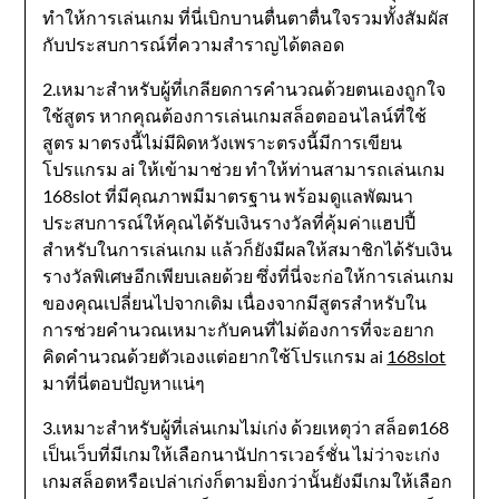
ทำให้การเล่นเกม ที่นี่เบิกบานตื่นตาตื่นใจรวมทั้งสัมผัส
กับประสบการณ์ที่ความสำราญได้ตลอด
2.เหมาะสำหรับผู้ที่เกลียดการคำนวณด้วยตนเองถูกใจ
ใช้สูตร หากคุณต้องการเล่นเกมสล็อตออนไลน์ที่ใช้
สูตร มาตรงนี้ไม่มีผิดหวังเพราะตรงนี้มีการเขียน
โปรแกรม ai ให้เข้ามาช่วย ทำให้ท่านสามารถเล่นเกม
168slot ที่มีคุณภาพมีมาตรฐาน พร้อมดูแลพัฒนา
ประสบการณ์ให้คุณได้รับเงินรางวัลที่คุ้มค่าแฮปปี้
สำหรับในการเล่นเกม แล้วก็ยังมีผลให้สมาชิกได้รับเงิน
รางวัลพิเศษอีกเพียบเลยด้วย ซึ่งที่นี่จะก่อให้การเล่นเกม
ของคุณเปลี่ยนไปจากเดิม เนื่องจากมีสูตรสำหรับใน
การช่วยคำนวณเหมาะกับคนที่ไม่ต้องการที่จะอยาก
คิดคำนวณด้วยตัวเองแต่อยากใช้โปรแกรม ai
168slot
มาที่นี่ตอบปัญหาแน่ๆ
3.เหมาะสำหรับผู้ที่เล่นเกมไม่เก่ง ด้วยเหตุว่า สล็อต168
เป็นเว็บที่มีเกมให้เลือกนานัปการเวอร์ชั่น ไม่ว่าจะเก่ง
เกมสล็อตหรือเปล่าเก่งก็ตามยิ่งกว่านั้นยังมีเกมให้เลือก