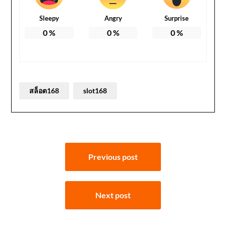
Sleepy
Angry
Surprise
0
%
0
%
0
%
สล็อต168
slot168
แนะแนว
Previous post
เรื่อง
Next post