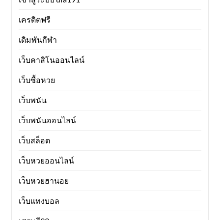
เครดิตฟรี
เดิมพันกีฬา
เว็บคาสิโนออนไลน์
เว็บซื้อหวย
เว็บพนัน
เว็บพนันออนไลน์
เว็บสล็อต
เว็บหวยออนไลน์
เว็บหวยฮานอย
เว็บแทงบอล