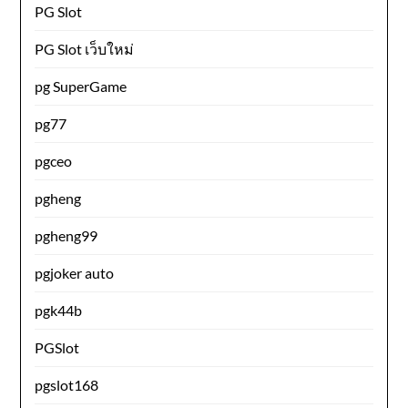
PG Slot
PG Slot เว็บใหม่
pg SuperGame
pg77
pgceo
pgheng
pgheng99
pgjoker auto
pgk44b
PGSlot
pgslot168