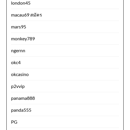
london45
macau69 สมัคร
mars95
monkey789
ngernn
okc4
okcasino
p2vvip
panama888
panda555
PG