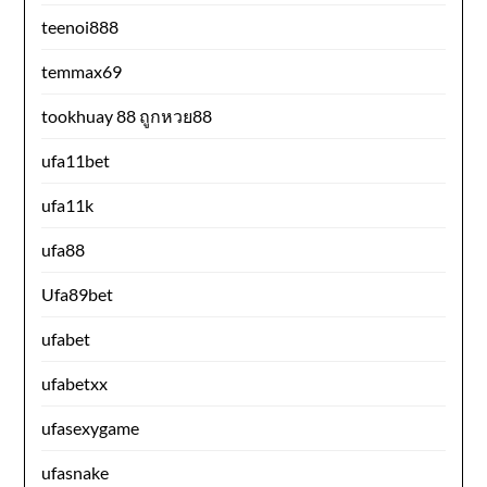
teenoi888
temmax69
tookhuay 88 ถูกหวย88
ufa11bet
ufa11k
ufa88
Ufa89bet
ufabet
ufabetxx
ufasexygame
ufasnake