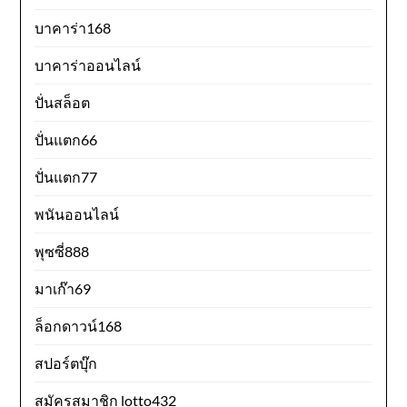
บาคาร่า168
บาคาร่าออนไลน์
ปั่นสล็อต
ปั่นแตก66
ปั่นแตก77
พนันออนไลน์
พุซซี่888
มาเก๊า69
ล็อกดาวน์168
สปอร์ตบุ๊ก
สมัครสมาชิก lotto432