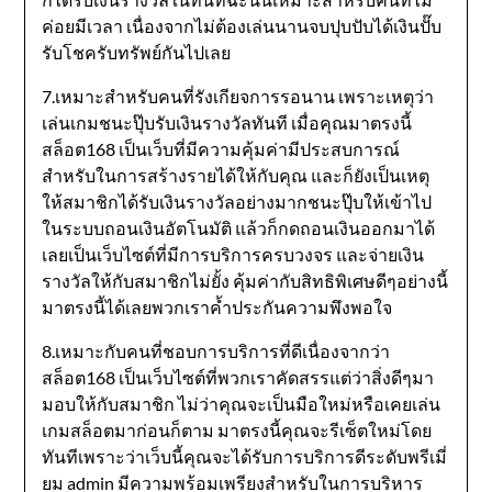
ค่อยมีเวลา เนื่องจากไม่ต้องเล่นนานจบปุบปับได้เงินปั๊บ
รับโชครับทรัพย์กันไปเลย
7.เหมาะสำหรับคนที่รังเกียจการรอนาน เพราะเหตุว่า
เล่นเกมชนะปุ๊บรับเงินรางวัลทันที เมื่อคุณมาตรงนี้
สล็อต168 เป็นเว็บที่มีความคุ้มค่ามีประสบการณ์
สำหรับในการสร้างรายได้ให้กับคุณ และก็ยังเป็นเหตุ
ให้สมาชิกได้รับเงินรางวัลอย่างมากชนะปุ๊บให้เข้าไป
ในระบบถอนเงินอัตโนมัติ แล้วก็กดถอนเงินออกมาได้
เลยเป็นเว็บไซต์ที่มีการบริการครบวงจร และจ่ายเงิน
รางวัลให้กับสมาชิกไม่ยั้ง คุ้มค่ากับสิทธิพิเศษดีๆอย่างนี้
มาตรงนี้ได้เลยพวกเราค้ำประกันความพึงพอใจ
8.เหมาะกับคนที่ชอบการบริการที่ดีเนื่องจากว่า
สล็อต168 เป็นเว็บไซต์ที่พวกเราคัดสรรแต่ว่าสิ่งดีๆมา
มอบให้กับสมาชิก ไม่ว่าคุณจะเป็นมือใหม่หรือเคยเล่น
เกมสล็อตมาก่อนก็ตาม มาตรงนี้คุณจะรีเซ็ตใหม่โดย
ทันทีเพราะว่าเว็บนี้คุณจะได้รับการบริการดีระดับพรีเมี่
ยม admin มีความพร้อมเพรียงสำหรับในการบริหาร