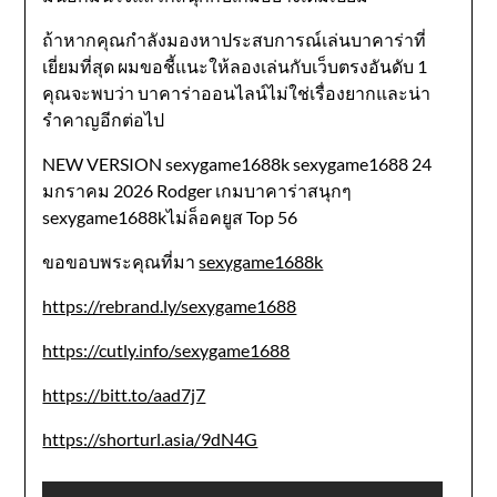
ถ้าหากคุณกำลังมองหาประสบการณ์เล่นบาคาร่าที่
เยี่ยมที่สุด ผมขอชี้แนะให้ลองเล่นกับเว็บตรงอันดับ 1
คุณจะพบว่า บาคาร่าออนไลน์ไม่ใช่เรื่องยากและน่า
รำคาญอีกต่อไป
NEW VERSION sexygame1688k sexygame1688 24
มกราคม 2026 Rodger เกมบาคาร่าสนุกๆ
sexygame1688kไม่ล็อคยูส Top 56
ขอขอบพระคุณที่มา
sexygame1688k
https://rebrand.ly/sexygame1688
https://cutly.info/sexygame1688
https://bitt.to/aad7j7
https://shorturl.asia/9dN4G