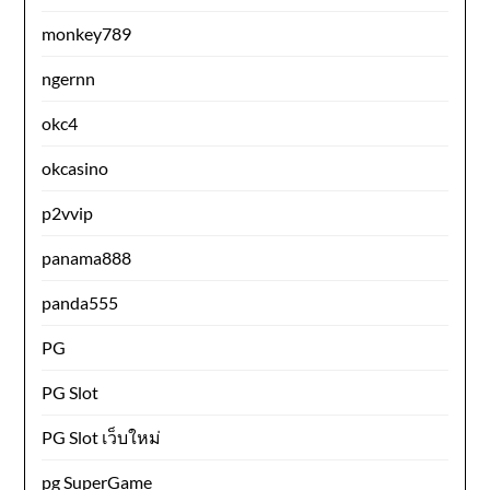
monkey789
ngernn
okc4
okcasino
p2vvip
panama888
panda555
PG
PG Slot
PG Slot เว็บใหม่
pg SuperGame