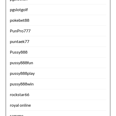
pgslotgolf
pokebet88
PunPro777
puntaek77
Pussy888
pussy888fun
pussy888play
pussy888win
rockstar66
royal online
sagame