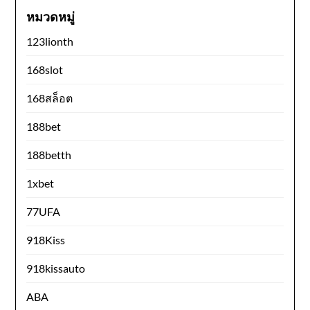
หมวดหมู่
123lionth
168slot
168สล็อต
188bet
188betth
1xbet
77UFA
918Kiss
918kissauto
ABA