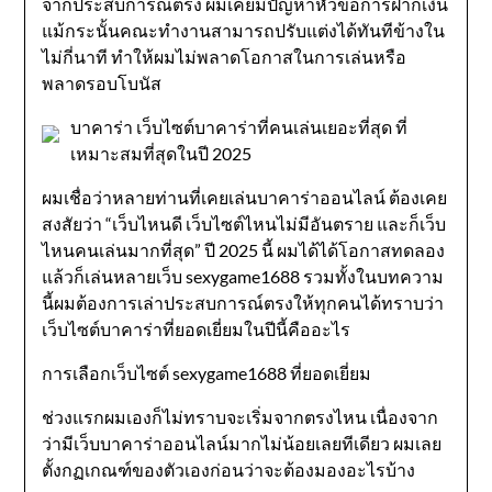
จากประสบการณ์ตรง ผมเคยมีปัญหาหัวข้อการฝากเงิน
แม้กระนั้นคณะทำงานสามารถปรับแต่งได้ทันทีข้างใน
ไม่กี่นาที ทำให้ผมไม่พลาดโอกาสในการเล่นหรือ
พลาดรอบโบนัส
บาคาร่า เว็บไซต์บาคาร่าที่คนเล่นเยอะที่สุด ที่
เหมาะสมที่สุดในปี 2025
ผมเชื่อว่าหลายท่านที่เคยเล่นบาคาร่าออนไลน์ ต้องเคย
สงสัยว่า “เว็บไหนดี เว็บไซต์ไหนไม่มีอันตราย และก็เว็บ
ไหนคนเล่นมากที่สุด” ปี 2025 นี้ ผมได้ได้โอกาสทดลอง
แล้วก็เล่นหลายเว็บ sexygame1688 รวมทั้งในบทความ
นี้ผมต้องการเล่าประสบการณ์ตรงให้ทุกคนได้ทราบว่า
เว็บไซต์บาคาร่าที่ยอดเยี่ยมในปีนี้คืออะไร
การเลือกเว็บไซต์ sexygame1688 ที่ยอดเยี่ยม
ช่วงแรกผมเองก็ไม่ทราบจะเริ่มจากตรงไหน เนื่องจาก
ว่ามีเว็บบาคาร่าออนไลน์มากไม่น้อยเลยทีเดียว ผมเลย
ตั้งกฏเกณฑ์ของตัวเองก่อนว่าจะต้องมองอะไรบ้าง