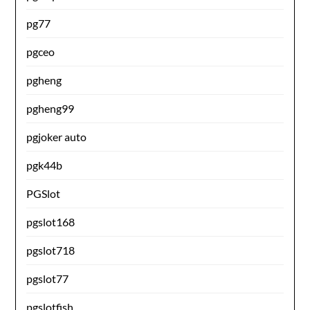
pg77
pgceo
pgheng
pgheng99
pgjoker auto
pgk44b
PGSlot
pgslot168
pgslot718
pgslot77
pgslotfish