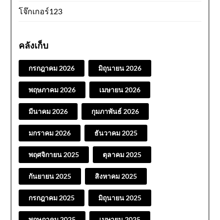
โจ๊กเกอร์123
คลังเก็บ
กรกฎาคม 2026
มิถุนายน 2026
พฤษภาคม 2026
เมษายน 2026
มีนาคม 2026
กุมภาพันธ์ 2026
มกราคม 2026
ธันวาคม 2025
พฤศจิกายน 2025
ตุลาคม 2025
กันยายน 2025
สิงหาคม 2025
กรกฎาคม 2025
มิถุนายน 2025
พฤษภาคม 2025
เมษายน 2025