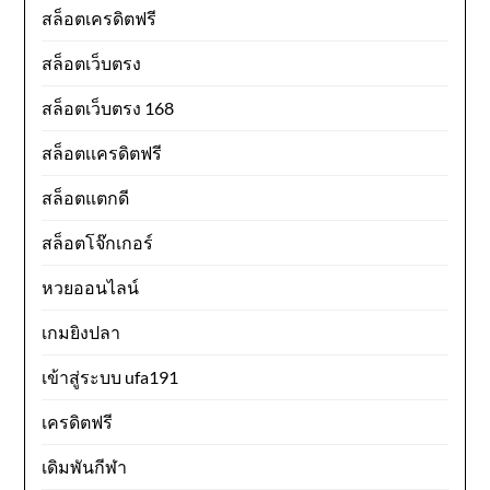
สล็อตเครดิตฟรี
สล็อตเว็บตรง
สล็อตเว็บตรง 168
สล็อตเเครดิตฟรี
สล็อตแตกดี
สล็อตโจ๊กเกอร์
หวยออนไลน์
เกมยิงปลา
เข้าสู่ระบบ ufa191
เครดิตฟรี
เดิมพันกีฬา