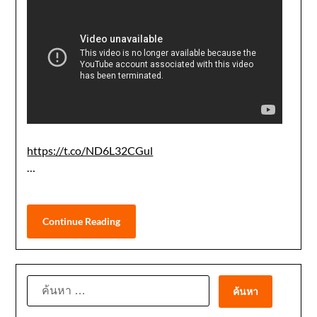
https://t.co/ND6L32CGul
…
Continue Reading
ค้นหา
สำหรับ: