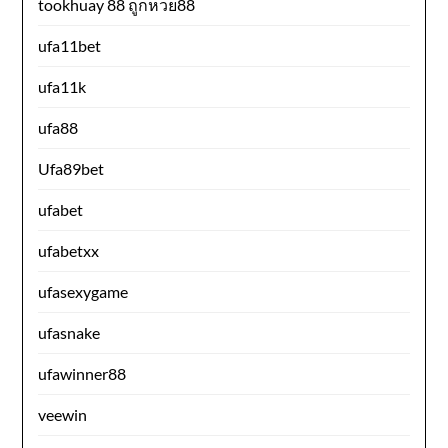
tookhuay 88 ถูกหวย88
ufa11bet
ufa11k
ufa88
Ufa89bet
ufabet
ufabetxx
ufasexygame
ufasnake
ufawinner88
veewin