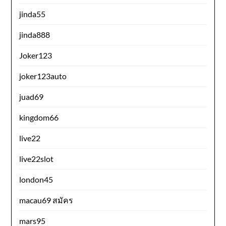
jinda55
jinda888
Joker123
joker123auto
juad69
kingdom66
live22
live22slot
london45
macau69 สมัคร
mars95