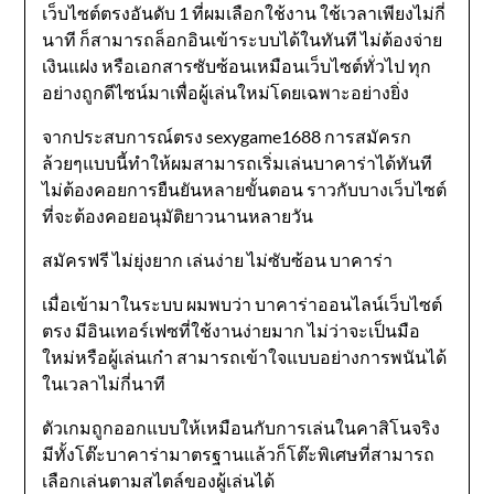
เว็บไซต์ตรงอันดับ 1 ที่ผมเลือกใช้งาน ใช้เวลาเพียงไม่กี่
นาที ก็สามารถล็อกอินเข้าระบบได้ในทันที ไม่ต้องจ่าย
เงินแฝง หรือเอกสารซับซ้อนเหมือนเว็บไซต์ทั่วไป ทุก
อย่างถูกดีไซน์มาเพื่อผู้เล่นใหม่โดยเฉพาะอย่างยิ่ง
จากประสบการณ์ตรง sexygame1688 การสมัครก
ล้วยๆแบบนี้ทำให้ผมสามารถเริ่มเล่นบาคาร่าได้ทันที
ไม่ต้องคอยการยืนยันหลายขั้นตอน ราวกับบางเว็บไซต์
ที่จะต้องคอยอนุมัติยาวนานหลายวัน
สมัครฟรี ไม่ยุ่งยาก เล่นง่าย ไม่ซับซ้อน บาคาร่า
เมื่อเข้ามาในระบบ ผมพบว่า บาคาร่าออนไลน์เว็บไซต์
ตรง มีอินเทอร์เฟซที่ใช้งานง่ายมาก ไม่ว่าจะเป็นมือ
ใหม่หรือผู้เล่นเก๋า สามารถเข้าใจแบบอย่างการพนันได้
ในเวลาไม่กี่นาที
ตัวเกมถูกออกแบบให้เหมือนกับการเล่นในคาสิโนจริง
มีทั้งโต๊ะบาคาร่ามาตรฐานแล้วก็โต๊ะพิเศษที่สามารถ
เลือกเล่นตามสไตล์ของผู้เล่นได้