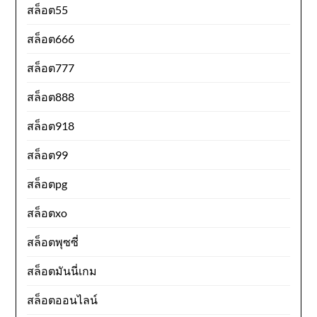
สล็อต55
สล็อต666
สล็อต777
สล็อต888
สล็อต918
สล็อต99
สล็อตpg
สล็อตxo
สล็อตพุซซี่
สล็อตมันนี่เกม
สล็อตออนไลน์